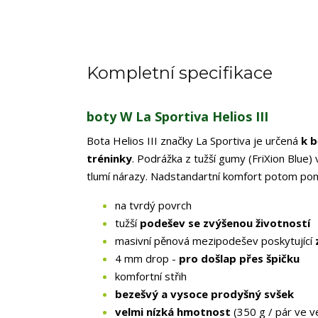
Kompletní specifikace
boty W La Sportiva Helios III
Bota Helios III značky La Sportiva je určená
k b
tréninky
. Podrážka z tužší gumy (FriXion Blue
tlumí nárazy. Nadstandartní komfort potom po
na tvrdý povrch
tužší
podešev se zvýšenou životností
masivní pěnová mezipodešev poskytující
4 mm drop -
pro došlap přes špičku
komfortní střih
bezešvý a vysoce prodyšný svšek
velmi nízká hmotnost
(350 g / pár ve v