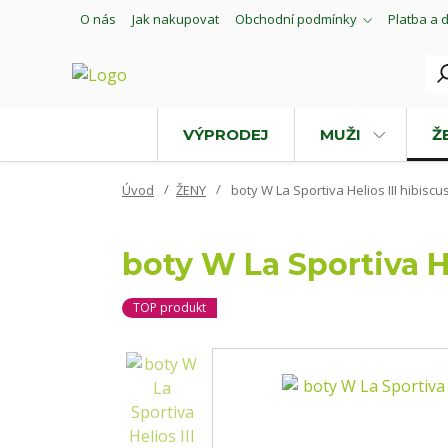
O nás
Jak nakupovat
Obchodní podmínky
Platba a 
VÝPRODEJ
MUŽI
Ž
Úvod
ŽENY
boty W La Sportiva Helios III hibiscus
boty W La Sportiva He
TOP produkt