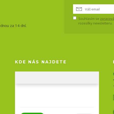
vinky, akce
Souhlasím se
zpracová
rozesílky newsletteru.
ednou za 14 dní.
KDE NÁS NAJDETE