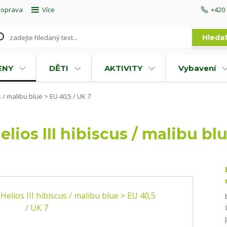
doprava
Více
+420 
Hleda
ENY
DĚTI
AKTIVITY
Vybavení
 / malibu blue > EU 40,5 / UK 7
lios III hibiscus / malibu blu