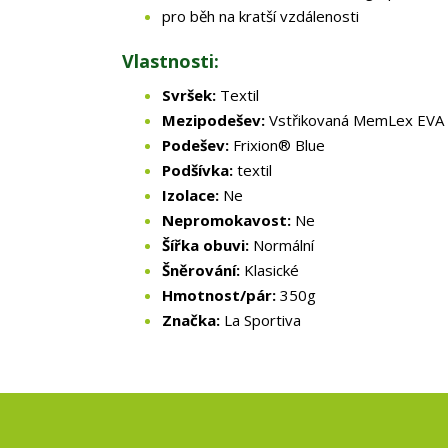
pro běh na kratší vzdálenosti
Vlastnosti:
Svršek:
Textil
Mezipodešev:
Vstřikovaná MemLex EVA
Podešev:
Frixion® Blue
Podšívka:
textil
Izolace:
Ne
Nepromokavost:
Ne
Šířka obuvi:
Normální
Šněrování:
Klasické
Hmotnost/pár:
350g
Značka:
La Sportiva