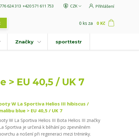
776 624 313
+420 571 611 753
CZK
Přihlášení
0
ks
za
0 Kč
t
Značky
sporttestr
e > EU 40,5 / UK 7
boty W La Sportiva Helios III hibiscus /
malibu blue > EU 40,5 / UK 7
boty W La Sportiva Helios III Bota Helios III značky
La Sportiva je určená k běhání po zpevněném
povrchu a nošení při regeneraci mezi tréninky.