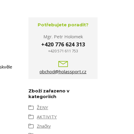
Potřebujete poradit?
Mgr. Petr Holomek
+420 776 624 313
+420 571 611 753
skvěle
obchod@holassport.cz
Zboží zařazeno v
kategoriích
ŽENY
AKTIVITY
Značky