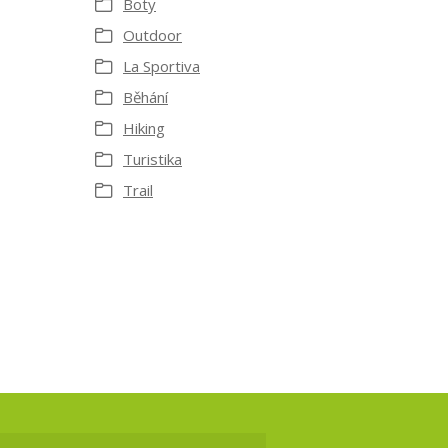
Boty
Outdoor
La Sportiva
Běhání
Hiking
Turistika
Trail