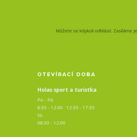
Nepropásněte no
a slevy!
Můžete se kdykoli odhlásit. Zasíláme j
OTEVÍRACÍ DOBA
Holas sport a turistka
Po - Pá
8:30 - 12.00 12.30 -
17:30
So
08:30 - 12:00