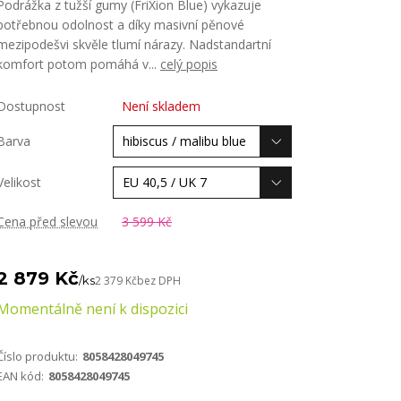
Podrážka z tužší gumy (FriXion Blue) vykazuje
potřebnou odolnost a díky masivní pěnové
mezipodešvi skvěle tlumí nárazy. Nadstandartní
komfort potom pomáhá v...
celý popis
Dostupnost
Není skladem
Barva
Velikost
Cena před slevou
3 599 Kč
2 879 Kč
/
ks
2 379 Kč
bez DPH
Momentálně není k dispozici
Číslo produktu:
8058428049745
EAN kód:
8058428049745