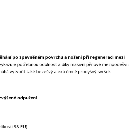
ěhání po zpevněném povrchu a nošení při regeneraci mezi
) vykazuje potřebnou odolnost a díky masivní pěnové mezipodešvi 
máhá vytvořit také bezešvý a extrémně prodyšný svršek.
zvýšené odpužení
elikosti 38 EU)