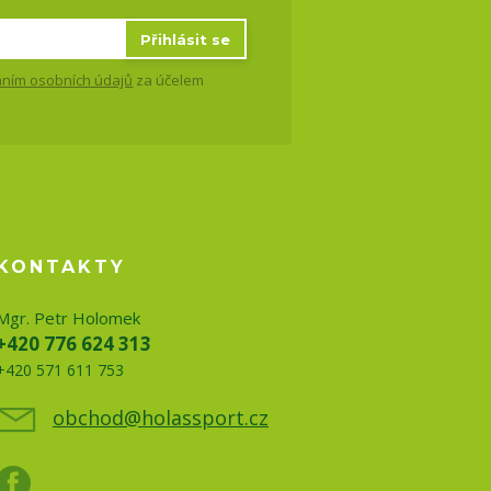
Přihlásit se
ním osobních údajů
za účelem
KONTAKTY
Mgr. Petr Holomek
+420 776 624 313
+420 571 611 753
obchod@holassport.cz