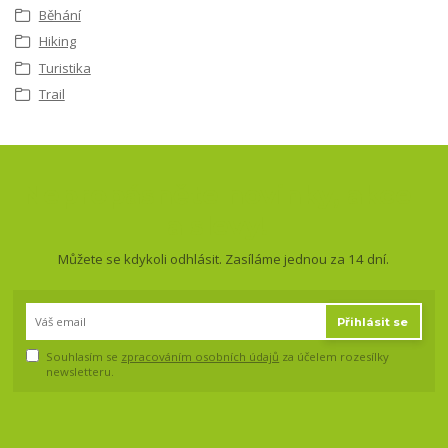
Běhání
Hiking
Turistika
Trail
Nepropásněte novinky, akce
a slevy!
Můžete se kdykoli odhlásit. Zasíláme jednou za 14 dní.
Přihlásit se
Souhlasím se
zpracováním osobních údajů
za účelem rozesílky
newsletteru.