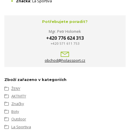
Značka:
La Sportiva
Potřebujete poradit?
Mgr. Petr Holomek
+420 776 624 313
+420 571 611 753
obchod@holassport.cz
Zboží zařazeno v kategoriích
ŽENY
AKTIVITY
Značky
Boty
Outdoor
La Sportiva