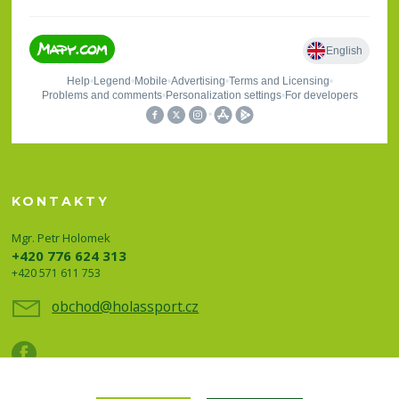
KONTAKTY
Mgr. Petr Holomek
+420 776 624 313
+420 571 611 753
obchod@holassport.cz