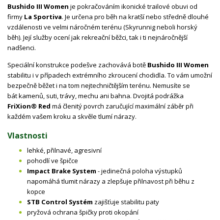
Bushido III Women
je pokračováním ikonické trailové obuvi od
firmy
La Sportiva
. Je určena pro běh na kratší nebo středně dlouhé
vzdálenosti ve velmi náročném terénu (Skyrunnig neboli horský
běh). Její služby ocení jak rekreační běžci, tak i ti nejnáročnější
nadšenci.
Speciální konstrukce podešve zachovává botě
Bushido III Women
stabilitu i v případech extrémního zkroucení chodidla. To vám umožní
bezpečně běžet i na tom nejtechničtějším terénu. Nemusíte se
bát kamenů, suti, trávy, mechu ani bahna. Dvojitá podrážka
FriXion® Red
má členitý povrch zaručující maximální záběr při
každém vašem kroku a skvěle tlumí nárazy.
Vlastnosti
lehké, přilnavé, agresivní
pohodlí ve špičce
Impact Brake System
- jedinečná poloha výstupků
napomáhá tlumit nárazy a zlepšuje přilnavost při běhu z
kopce
STB Control Systém
zajišťuje stabilitu paty
pryžová ochrana špičky proti okopání