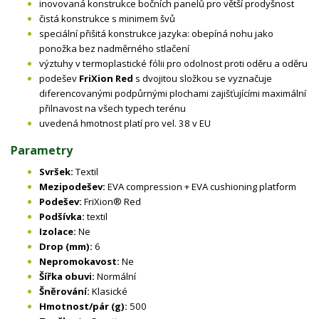
inovovaná konstrukce bočních panelů pro větší prodyšnost
čistá konstrukce s minimem švů
speciální přišitá konstrukce jazyka: obepíná nohu jako
ponožka bez nadměrného stlačení
výztuhy v termoplastické fólii pro odolnost proti oděru a oděru
podešev
FriXion Red
s dvojitou složkou se vyznačuje
diferencovanými podpůrnými plochami zajišťujícími maximální
přilnavost na všech typech terénu
uvedená hmotnost platí pro vel. 38 v EU
Parametry
Svršek:
Textil
Mezipodešev:
EVA compression + EVA cushioning platform
Podešev:
FriXion® Red
Podšívka:
textil
Izolace:
Ne
Drop (mm):
6
Nepromokavost:
Ne
Šířka obuvi:
Normální
Šněrování:
Klasické
Hmotnost/pár (g):
500