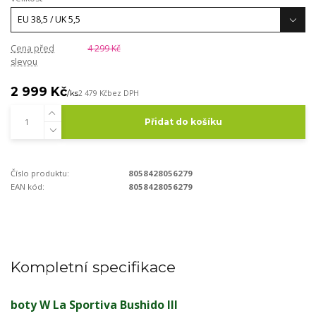
Cena před
4 299 Kč
slevou
2 999 Kč
/
ks
2 479 Kč
bez DPH
Přidat do košíku
Číslo produktu:
8058428056279
EAN kód:
8058428056279
Kompletní specifikace
boty W La Sportiva Bushido III