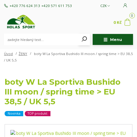
+420 776 624 313
+420 571 611 753
CZK
0
0 Kč
Menu
Úvod
ŽENY
boty W La Sportiva Bushido III moon / spring time > EU 38,5
/ UK 5,5
boty W La Sportiva Bushido
III moon / spring time > EU
38,5 / UK 5,5
Novinka
TOP produkt