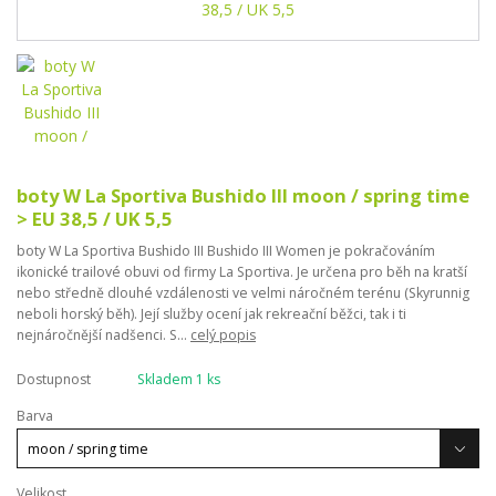
boty W La Sportiva Bushido III moon / spring time
> EU 38,5 / UK 5,5
boty W La Sportiva Bushido III Bushido III Women je pokračováním
ikonické trailové obuvi od firmy La Sportiva. Je určena pro běh na kratší
nebo středně dlouhé vzdálenosti ve velmi náročném terénu (Skyrunnig
neboli horský běh). Její služby ocení jak rekreační běžci, tak i ti
nejnáročnější nadšenci. S...
celý popis
Dostupnost
Skladem 1 ks
Barva
Velikost