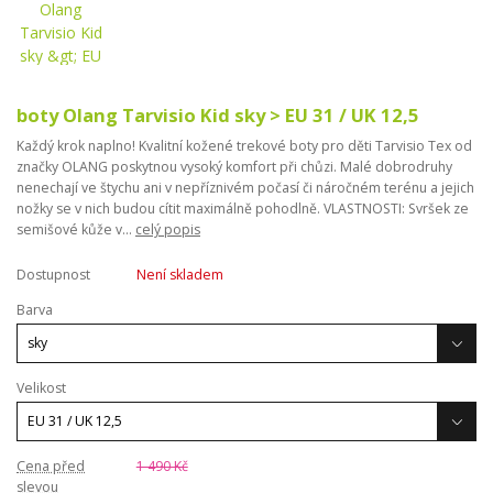
boty Olang Tarvisio Kid sky > EU 31 / UK 12,5
Každý krok naplno! Kvalitní kožené trekové boty pro děti Tarvisio Tex od
značky OLANG poskytnou vysoký komfort při chůzi. Malé dobrodruhy
nenechají ve štychu ani v nepříznivém počasí či náročném terénu a jejich
nožky se v nich budou cítit maximálně pohodlně. VLASTNOSTI: Svršek ze
semišové kůže v...
celý popis
Dostupnost
Není skladem
Barva
Velikost
Cena před
1 490 Kč
slevou