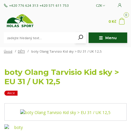
+420 776 624 313
+420 571 611 753
CZK
0
0 Kč
Menu
Úvod
DĚTI
boty Olang Tarvisio Kid sky > EU 31 / UK 12,5
boty Olang Tarvisio Kid sky >
EU 31 / UK 12,5
Akce