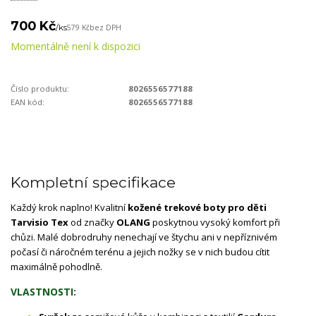
700 Kč
/
ks
579 Kč
bez DPH
Momentálně není k dispozici
Číslo produktu:
8026556577188
EAN kód:
8026556577188
Kompletní specifikace
Každý krok naplno! Kvalitní
kožené trekové boty pro děti
Tarvisio Tex
od značky
OLANG
poskytnou vysoký komfort při
chůzi. Malé dobrodruhy nenechají ve štychu ani v nepříznivém
počasí či náročném terénu a jejich nožky se v nich budou cítit
maximálně pohodlně.
VLASTNOSTI: