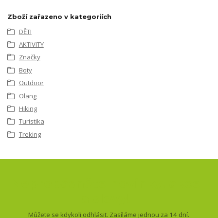
Zboží zařazeno v kategoriích
DĚTI
AKTIVITY
Značky
Boty
Outdoor
Olang
Hiking
Turistika
Treking
Nepropásněte novinky, akce
a slevy!
Můžete se kdykoli odhlásit. Zasíláme jednou za 14 dní.