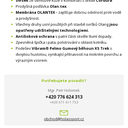
Svršek
ze semišové kůže v kombinaci s textilií
Cordura
.
Prodyšná podšívka
Olan.tex
.
Membrána OLANTEX -
zajišťuje dobrou odolnost proti vodě
a prodyšnost.
Všechny druhy usní použitých při stavbě svršků Olang
jsou
opatřeny udržitelnými technologiemi.
Antišoková ochrana
v patní části skvěle tlumí dopady.
Zpevněná špička i pata, polstrování v oblasti kotníku.
Podešev
Vibram® Pelmo Gumový běhoun XS Trek
s
dvojitou hustotou, vynikající přilnavostí na mokrém povrchu a
výrazným vzorem.
Potřebujete poradit?
Mgr. Petr Holomek
+420 776 624 313
+420 571 611 753
obchod@holassport.cz