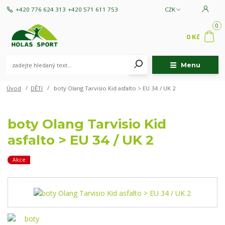
+420 776 624 313
+420 571 611 753
CZK
0
0 Kč
Menu
Úvod
DĚTI
boty Olang Tarvisio Kid asfalto > EU 34 / UK 2
boty Olang Tarvisio Kid
asfalto > EU 34 / UK 2
Akce