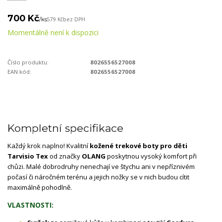
700 Kč
/
ks
579 Kč
bez DPH
Momentálně není k dispozici
Číslo produktu:
8026556527008
EAN kód:
8026556527008
Kompletní specifikace
Každý krok naplno! Kvalitní
kožené trekové boty pro děti
Tarvisio Tex
od značky
OLANG
poskytnou vysoký komfort při
chůzi. Malé dobrodruhy nenechají ve štychu ani v nepříznivém
počasí či náročném terénu a jejich nožky se v nich budou cítit
maximálně pohodlně.
VLASTNOSTI: