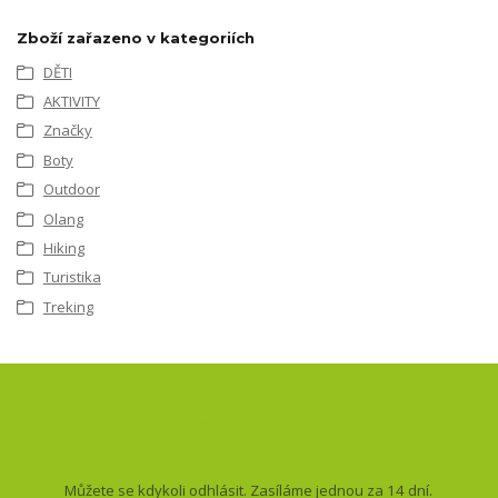
Zboží zařazeno v kategoriích
DĚTI
AKTIVITY
Značky
Boty
Outdoor
Olang
Hiking
Turistika
Treking
Nepropásněte novinky, akce
a slevy!
Můžete se kdykoli odhlásit. Zasíláme jednou za 14 dní.