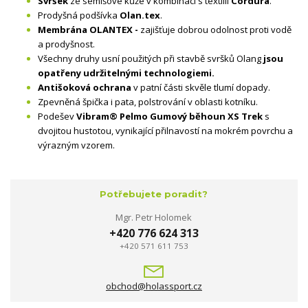
Svršek
ze semišové kůže v kombinaci s textilií
Cordura
.
Prodyšná podšívka
Olan.tex
.
Membrána OLANTEX -
zajišťuje dobrou odolnost proti vodě
a prodyšnost.
Všechny druhy usní použitých při stavbě svršků Olang
jsou
opatřeny udržitelnými technologiemi.
Antišoková ochrana
v patní části skvěle tlumí dopady.
Zpevněná špička i pata, polstrování v oblasti kotníku.
Podešev
Vibram® Pelmo Gumový běhoun XS Trek
s
dvojitou hustotou, vynikající přilnavostí na mokrém povrchu a
výrazným vzorem.
Potřebujete poradit?
Mgr. Petr Holomek
+420 776 624 313
+420 571 611 753
obchod@holassport.cz