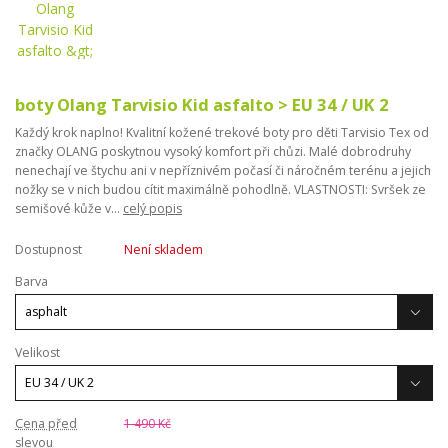
boty Olang Tarvisio Kid asfalto > EU 34 / UK 2
Každý krok naplno! Kvalitní kožené trekové boty pro děti Tarvisio Tex od
značky OLANG poskytnou vysoký komfort při chůzi. Malé dobrodruhy
nenechají ve štychu ani v nepříznivém počasí či náročném terénu a jejich
nožky se v nich budou cítit maximálně pohodlně. VLASTNOSTI: Svršek ze
semišové kůže v...
celý popis
Dostupnost
Není skladem
Barva
Velikost
Cena před
1 490 Kč
slevou