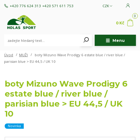
+420 776 624 313
+420 571 611 753
CZK
0
0 Kč
Menu
Úvod
MUŽI
boty Mizuno Wave Prodigy 6 estate blue / river blue /
parisian blue > EU 44,5 / UK 10
boty Mizuno Wave Prodigy 6
estate blue / river blue /
parisian blue > EU 44,5 / UK
10
Novinka