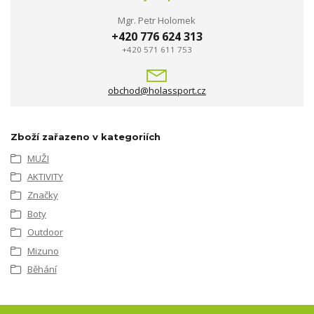
Mgr. Petr Holomek
+420 776 624 313
+420 571 611 753
obchod@holassport.cz
Zboží zařazeno v kategoriích
MUŽI
AKTIVITY
Značky
Boty
Outdoor
Mizuno
Běhání