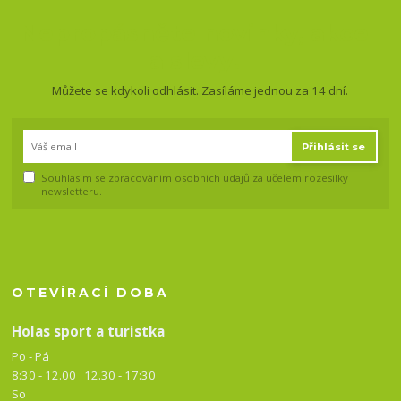
Nepropásněte novinky, akce
a slevy!
Můžete se kdykoli odhlásit. Zasíláme jednou za 14 dní.
Přihlásit se
Souhlasím se
zpracováním osobních údajů
za účelem rozesílky
newsletteru.
OTEVÍRACÍ DOBA
Holas sport a turistka
Po - Pá
8:30 - 12.00 12.30 -
17:30
So