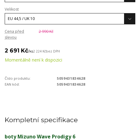
Velikost
Cena před
2 990 Kč
slevou
2 691 Kč
/
ks
2 224 Kč
bez DPH
Momentálně není k dispozici
Číslo produktu:
5059431834628
EAN kód:
5059431834628
Kompletní specifikace
boty Mizuno Wave Prodigy 6