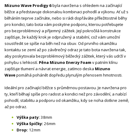
Mizuno Wave Prodigy 6
byla navržena s ohledem na začínající
běžce a představuje dokonalou kombinaci pohodlí a výkonu. Ať už s
běháním teprve začínáte, nebo si rádi dopřáváte příležitostné běhy
pro kondici, tato bota vám poskytne podporu, kterou potřebujete
pro bezproblémový a příjemný zážitek. Její pokročilá konstrukce
zajišťuje, že každý krok je odpružený a stabilní, což vám umožní
soustředit se spíše na běh než na obuv. Od prvního okamžiku
kontaktu se zemí až po závěrečný odraz je tato bota navržena tak,
aby poskytovala bezproblémový běžecký zážitek, který vás udrží v
pohybu s lehkostí.
Pěna Mizuno Enerzy Foam
v patním klínu
zajišťuje tlumení a návrat energie, zatímco deska
Mizuno
Wave
pomáhá pohánět dopředu plynulým přenosem hmotnosti.
Ideální pro začínající běžce s průměrnou postavou. Je navržena pro
ty, kteří běhají spíše pro radost a kondici než pro závodění, a nabízí
pohodlí, stabilitu a podporu od okamžiku, kdy se noha dotkne země,
až po odraz.
Výška paty:
38mm
Výška špičky:
26mm
Drop:
12mm