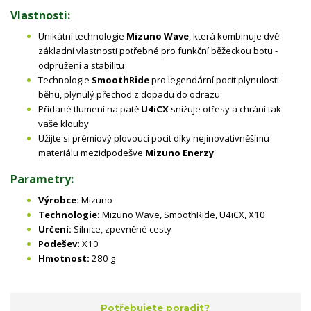
Vlastnosti:
Unikátní technologie
Mizuno Wave
, která kombinuje dvě
základní vlastnosti potřebné pro funkční běžeckou botu -
odpružení a stabilitu
Technologie
SmoothRide
pro legendární pocit plynulosti
běhu, plynulý přechod z dopadu do odrazu
Přidané tlumení na patě
U4iCX
snižuje otřesy a chrání tak
vaše klouby
Užijte si prémiový plovoucí pocit díky nejinovativněšímu
materiálu mezidpodešve
Mizuno Enerzy
Parametry:
Výrobce:
Mizuno
Technologie:
Mizuno Wave, SmoothRide, U4iCX, X10
Určení:
Silnice, zpevněné cesty
Podešev:
X10
Hmotnost:
280 g
Potřebujete poradit?