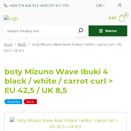
+420 776 624 313
+420 571 611 753
CZK
0
0 Kč
Menu
Úvod
MUŽI
boty Mizuno Wave Ibuki 4 black / white / carrot curl > EU
42,5 / UK 8,5
boty Mizuno Wave Ibuki 4
black / white / carrot curl >
EU 42,5 / UK 8,5
Novinka
Akce