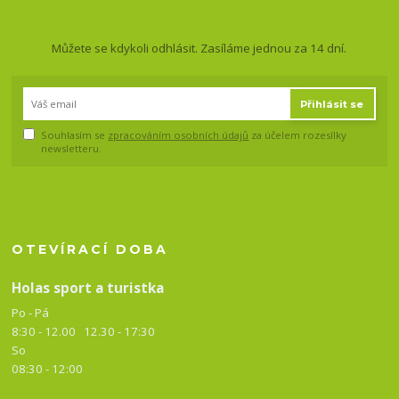
a slevy!
Můžete se kdykoli odhlásit. Zasíláme jednou za 14 dní.
Přihlásit se
Souhlasím se
zpracováním osobních údajů
za účelem rozesílky
newsletteru.
OTEVÍRACÍ DOBA
Holas sport a turistka
Po - Pá
8:30 - 12.00 12.30 -
17:30
So
08:30 - 12:00