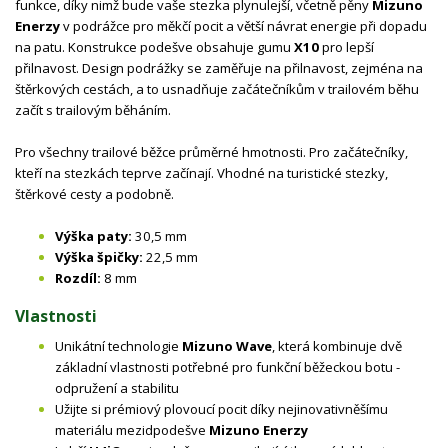
funkce, díky nimž bude vaše stezka plynulejší, včetně pěny
Mizuno
Enerzy
v podrážce pro měkčí pocit a větší návrat energie při dopadu
na patu. Konstrukce podešve obsahuje gumu
X10
pro lepší
přilnavost. Design podrážky se zaměřuje na přilnavost, zejména na
štěrkových cestách, a to usnadňuje začátečníkům v trailovém běhu
začít s trailovým běháním.
Pro všechny trailové běžce průměrné hmotnosti. Pro začátečníky,
kteří na stezkách teprve začínají. Vhodné na turistické stezky,
štěrkové cesty a podobně.
Výška paty:
30,5 mm
Výška špičky:
22,5 mm
Rozdíl:
8 mm
Vlastnosti
Unikátní technologie
Mizuno Wave
, která kombinuje dvě
základní vlastnosti potřebné pro funkční běžeckou botu -
odpružení a stabilitu
Užijte si prémiový plovoucí pocit díky nejinovativněšímu
materiálu mezidpodešve
Mizuno Enerzy