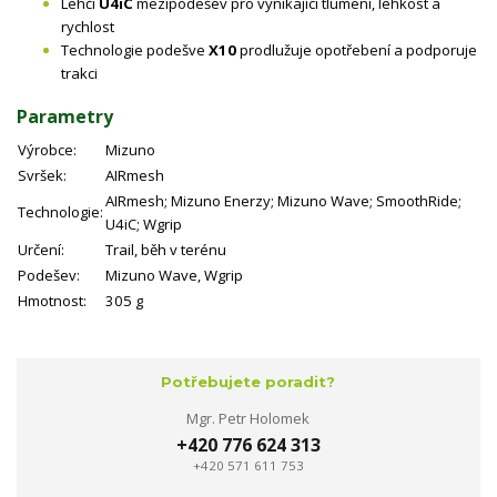
Lehčí
U4iC
mezipodešev pro vynikající tlumení, lehkost a
rychlost
Technologie podešve
X10
prodlužuje opotřebení a podporuje
trakci
Parametry
Výrobce:
Mizuno
Svršek:
AIRmesh
AIRmesh; Mizuno Enerzy; Mizuno Wave; SmoothRide;
Technologie:
U4iC; Wgrip
Určení:
Trail, běh v terénu
Podešev:
Mizuno Wave, Wgrip
Hmotnost:
305 g
Potřebujete poradit?
Mgr. Petr Holomek
+420 776 624 313
+420 571 611 753