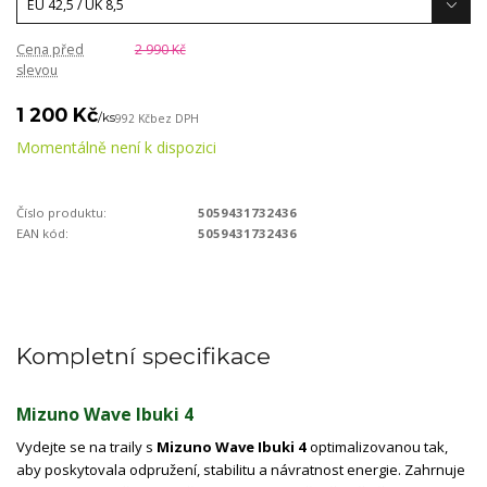
Cena před
2 990 Kč
slevou
1 200 Kč
/
ks
992 Kč
bez DPH
Momentálně není k dispozici
Číslo produktu:
5059431732436
EAN kód:
5059431732436
Kompletní specifikace
Mizuno Wave Ibuki 4
Vydejte se na traily s
Mizuno Wave Ibuki 4
optimalizovanou tak,
aby poskytovala odpružení, stabilitu a návratnost energie. Zahrnuje