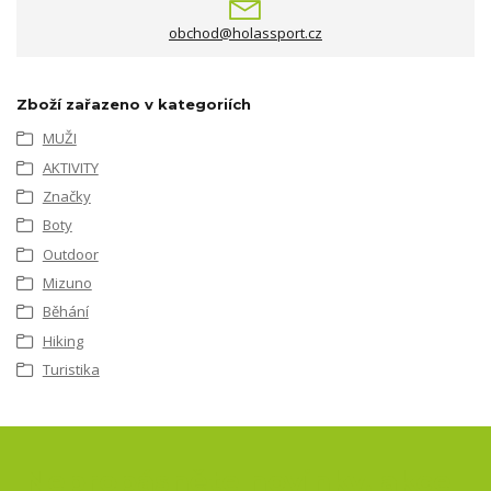
obchod@holassport.cz
Zboží zařazeno v kategoriích
MUŽI
AKTIVITY
Značky
Boty
Outdoor
Mizuno
Běhání
Hiking
Turistika
Nepropásněte novinky, akce