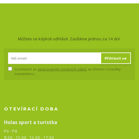
Nepropásněte novinky, akce
a slevy!
Můžete se kdykoli odhlásit. Zasíláme jednou za 14 dní.
Přihlásit se
Souhlasím se
zpracováním osobních údajů
za účelem rozesílky
newsletteru.
OTEVÍRACÍ DOBA
Holas sport a turistka
Po - Pá
8:30 - 12.00 12.30 -
17:30