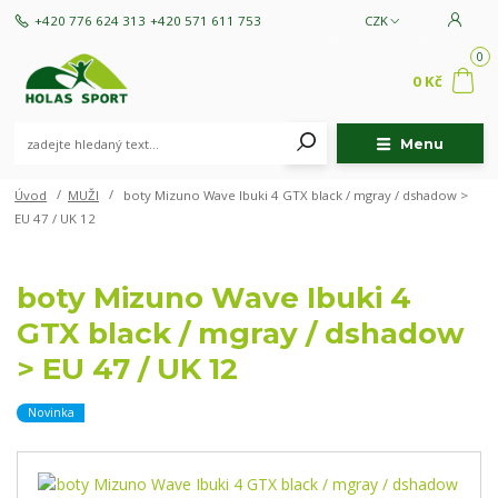
+420 776 624 313
+420 571 611 753
CZK
0
0 Kč
Menu
Úvod
MUŽI
boty Mizuno Wave Ibuki 4 GTX black / mgray / dshadow >
EU 47 / UK 12
boty Mizuno Wave Ibuki 4
GTX black / mgray / dshadow
> EU 47 / UK 12
Novinka