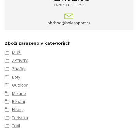
+420 571 611 753
obchod@holassport.cz
Zboží zařazeno v kategoriích
MUŽI
AKTIVITY
Značky
Boty
Outdoor
Mizuno
Běhání
Hiking
Turistika
Trail