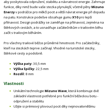
aby poskytovala odpružení, stabilitu a návratnost energie. Zahrnuje
funkce, díky nimž bude vaše stezka plynulejší, včetně pěny
Mizuno
Enerzy
v podrážce pro měkčí pocit a větší návrat energie při dopadu
na patu. Konstrukce podešve obsahuje gumu
X10
pro lepší
přilnavost. Design podrážky se zaměřuje na přilnavost, zejména na
štěrkových cestách, a to usnadňuje začátečníkům v trailovém běhu
začít s trailovým běháním.
Pro všechny trailové běžce průměrné hmotnosti. Pro začátečníky,
kteří na stezkách teprve začínají. Vhodné na turistické stezky,
štěrkové cesty a podobně.
Výška paty:
30,5 mm
Výška špičky:
22,5 mm
Rozdíl:
8 mm
Vlastnosti
Unikátní technologie
Mizuno Wave
, která kombinuje dvě
základní vlastnosti potřebné pro funkční běžeckou botu -
odpružení a stabilitu
Užijte si prémiový plovoucí pocit díky nejinovativněšímu