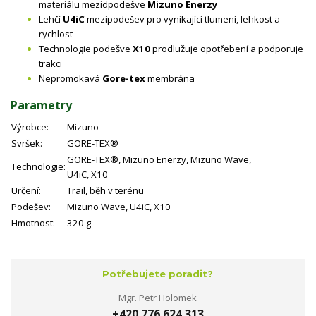
materiálu mezidpodešve
Mizuno Enerzy
Lehčí
U4iC
mezipodešev pro vynikající tlumení, lehkost a
rychlost
Technologie podešve
X10
prodlužuje opotřebení a podporuje
trakci
Nepromokavá
Gore-tex
membrána
Parametry
Výrobce:
Mizuno
Svršek:
GORE-TEX®
GORE-TEX®, Mizuno Enerzy, Mizuno Wave,
Technologie:
U4iC, X10
Určení:
Trail, běh v terénu
Podešev:
Mizuno Wave, U4iC, X10
Hmotnost:
320 g
Potřebujete poradit?
Mgr. Petr Holomek
+420 776 624 313