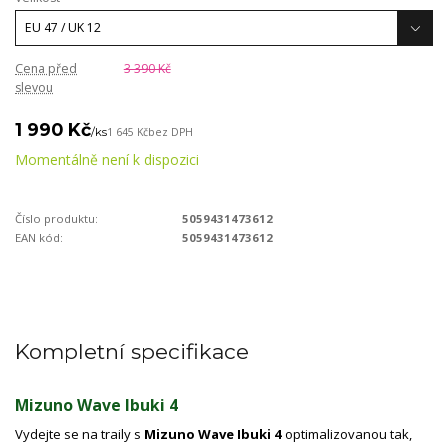
Cena před
3 390 Kč
slevou
1 990 Kč
/
ks
1 645 Kč
bez DPH
Momentálně není k dispozici
Číslo produktu:
5059431473612
EAN kód:
5059431473612
Kompletní specifikace
Mizuno Wave Ibuki 4
Vydejte se na traily s
Mizuno Wave Ibuki 4
optimalizovanou tak,