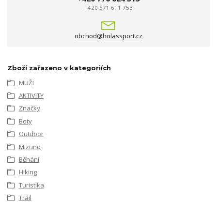
+420 571 611 753
obchod@holassport.cz
Zboží zařazeno v kategoriích
MUŽI
AKTIVITY
Značky
Boty
Outdoor
Mizuno
Běhání
Hiking
Turistika
Trail