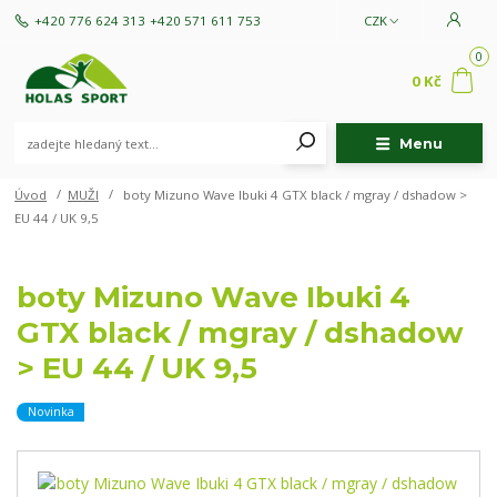
+420 776 624 313
+420 571 611 753
CZK
0
0 Kč
Menu
Úvod
MUŽI
boty Mizuno Wave Ibuki 4 GTX black / mgray / dshadow >
EU 44 / UK 9,5
boty Mizuno Wave Ibuki 4
GTX black / mgray / dshadow
> EU 44 / UK 9,5
Novinka