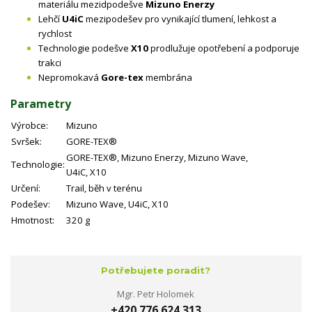
materiálu mezidpodešve
Mizuno Enerzy
Lehčí
U4iC
mezipodešev pro vynikající tlumení, lehkost a
rychlost
Technologie podešve
X10
prodlužuje opotřebení a podporuje
trakci
Nepromokavá
Gore-tex
membrána
Parametry
Výrobce:
Mizuno
Svršek:
GORE-TEX®
GORE-TEX®, Mizuno Enerzy, Mizuno Wave,
Technologie:
U4iC, X10
Určení:
Trail, běh v terénu
Podešev:
Mizuno Wave, U4iC, X10
Hmotnost:
320 g
Potřebujete poradit?
Mgr. Petr Holomek
+420 776 624 313