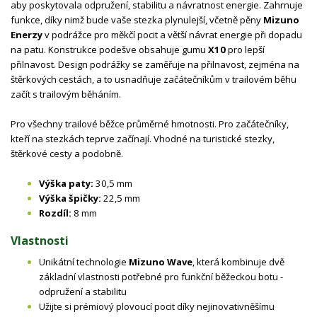
aby poskytovala odpružení, stabilitu a návratnost energie. Zahrnuje
funkce, díky nimž bude vaše stezka plynulejší, včetně pěny
Mizuno
Enerzy
v podrážce pro měkčí pocit a větší návrat energie při dopadu
na patu. Konstrukce podešve obsahuje gumu
X10
pro lepší
přilnavost. Design podrážky se zaměřuje na přilnavost, zejména na
štěrkových cestách, a to usnadňuje začátečníkům v trailovém běhu
začít s trailovým běháním.
Pro všechny trailové běžce průměrné hmotnosti. Pro začátečníky,
kteří na stezkách teprve začínají. Vhodné na turistické stezky,
štěrkové cesty a podobně.
Výška paty:
30,5 mm
Výška špičky:
22,5 mm
Rozdíl:
8 mm
Vlastnosti
Unikátní technologie
Mizuno Wave
, která kombinuje dvě
základní vlastnosti potřebné pro funkční běžeckou botu -
odpružení a stabilitu
Užijte si prémiový plovoucí pocit díky nejinovativněšímu