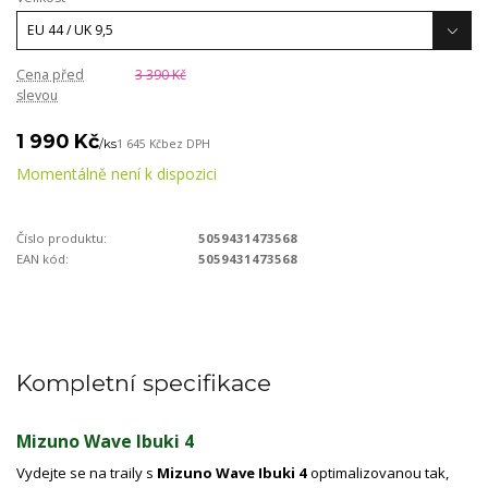
Cena před
3 390 Kč
slevou
1 990 Kč
/
ks
1 645 Kč
bez DPH
Momentálně není k dispozici
Číslo produktu:
5059431473568
EAN kód:
5059431473568
Kompletní specifikace
Mizuno Wave Ibuki 4
Vydejte se na traily s
Mizuno Wave Ibuki 4
optimalizovanou tak,