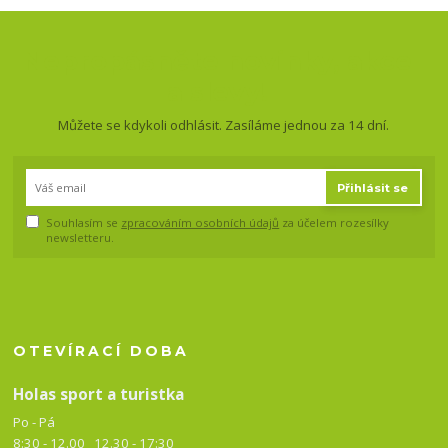
Nepropásněte novinky, akce
a slevy!
Můžete se kdykoli odhlásit. Zasíláme jednou za 14 dní.
Přihlásit se
Souhlasím se
zpracováním osobních údajů
za účelem rozesílky
newsletteru.
OTEVÍRACÍ DOBA
Holas sport a turistka
Po - Pá
8:30 - 12.00 12.30 -
17:30