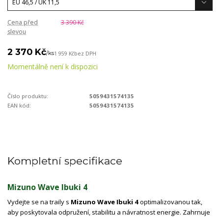
Cena před
3 390 Kč
slevou
2 370 Kč
/
ks
1 959 Kč
bez DPH
Momentálně není k dispozici
Číslo produktu:
5059431574135
EAN kód:
5059431574135
Kompletní specifikace
Mizuno Wave Ibuki 4
Vydejte se na traily s
Mizuno Wave Ibuki 4
optimalizovanou tak,
aby poskytovala odpružení, stabilitu a návratnost energie. Zahrnuje