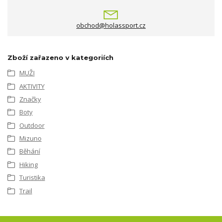
obchod@holassport.cz
Zboží zařazeno v kategoriích
MUŽI
AKTIVITY
Značky
Boty
Outdoor
Mizuno
Běhání
Hiking
Turistika
Trail