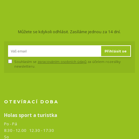
Nepropásněte novinky, akce
a slevy!
Můžete se kdykoli odhlásit. Zasíláme jednou za 14 dní.
Přihlásit se
Souhlasím se
zpracováním osobních údajů
za účelem rozesílky
newsletteru.
OTEVÍRACÍ DOBA
Holas sport a turistka
Po - Pá
8:30 - 12.00 12.30 -
17:30
So