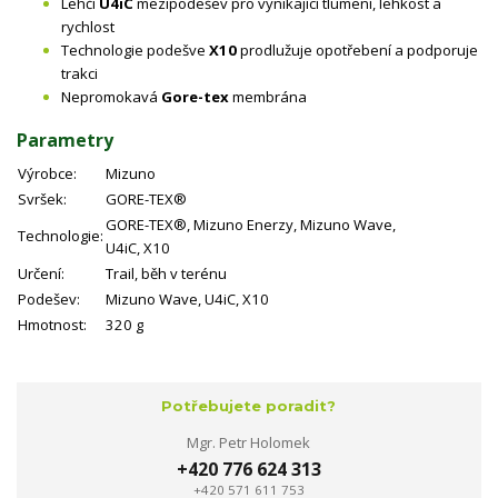
Lehčí
U4iC
mezipodešev pro vynikající tlumení, lehkost a
rychlost
Technologie podešve
X10
prodlužuje opotřebení a podporuje
trakci
Nepromokavá
Gore-tex
membrána
Parametry
Výrobce:
Mizuno
Svršek:
GORE-TEX®
GORE-TEX®, Mizuno Enerzy, Mizuno Wave,
Technologie:
U4iC, X10
Určení:
Trail, běh v terénu
Podešev:
Mizuno Wave, U4iC, X10
Hmotnost:
320 g
Potřebujete poradit?
Mgr. Petr Holomek
+420 776 624 313
+420 571 611 753