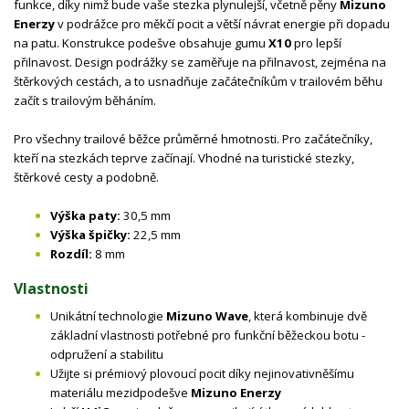
funkce, díky nimž bude vaše stezka plynulejší, včetně pěny
Mizuno
Enerzy
v podrážce pro měkčí pocit a větší návrat energie při dopadu
na patu. Konstrukce podešve obsahuje gumu
X10
pro lepší
přilnavost. Design podrážky se zaměřuje na přilnavost, zejména na
štěrkových cestách, a to usnadňuje začátečníkům v trailovém běhu
začít s trailovým běháním.
Pro všechny trailové běžce průměrné hmotnosti. Pro začátečníky,
kteří na stezkách teprve začínají. Vhodné na turistické stezky,
štěrkové cesty a podobně.
Výška paty:
30,5 mm
Výška špičky:
22,5 mm
Rozdíl:
8 mm
Vlastnosti
Unikátní technologie
Mizuno Wave
, která kombinuje dvě
základní vlastnosti potřebné pro funkční běžeckou botu -
odpružení a stabilitu
Užijte si prémiový plovoucí pocit díky nejinovativněšímu
materiálu mezidpodešve
Mizuno Enerzy