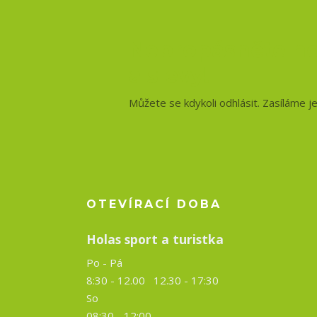
Nepropásněte no
a slevy!
Můžete se kdykoli odhlásit. Zasíláme j
OTEVÍRACÍ DOBA
Holas sport a turistka
Po - Pá
8:30 - 12.00 12.30 -
17:30
So
08:30 - 12:00