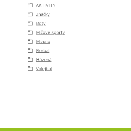
AKTIVITY
Značky
Boty
Míčové sporty
Mizuno
Florbal
Házená
Volejbal