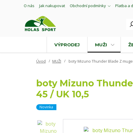
O nás
Jak nakupovat
Obchodní podmínky
Platba a 
VÝPRODEJ
MUŽI
Ž
Úvod
MUŽI
boty Mizuno Thunder Blade Z mugen b
boty Mizuno Thunder
45 / UK 10,5
Novinka