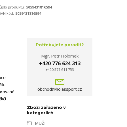
Číslo produktu:
5059431816594
EAN kód:
5059431816594
Potřebujete poradit?
Mgr. Petr Holomek
+420 776 624 313
+420 571 611 753
kce
ik.
obchod@holassport.cz
varované
kčí
Zboží zařazeno v
kategoriích
MUŽI