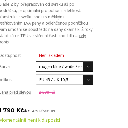
Blade Z byl přepracován od svršku až po
podrážku, je optimální pro pohodlí a lehkost.
Konstrukce svršku spolu s měkkým
vstřikováním EVA pěny a odlehčenou podrážkou
vám umožní se soustředit na daný okamžik. Široký
stabilizátor TPU ve střední části chodidla ...
celý
popis
Dostupnost
Není skladem
Barva
Velikost
Cena před slevou
2 590 Kč
1 790 Kč
/
ks
1 479 Kč
bez DPH
Momentálně není k dispozici