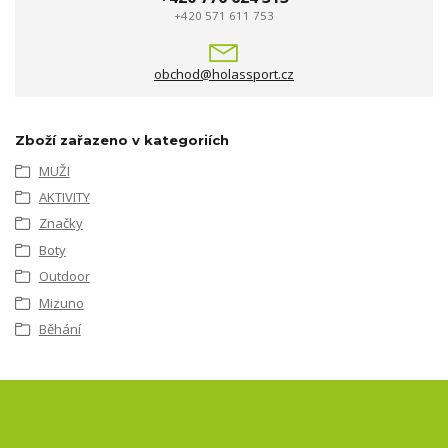
+420 571 611 753
obchod@holassport.cz
Zboží zařazeno v kategoriích
MUŽI
AKTIVITY
Značky
Boty
Outdoor
Mizuno
Běhání
Nepropásněte novinky, akce