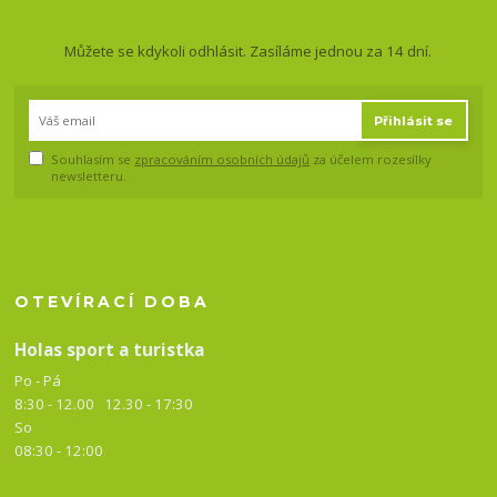
a slevy!
Můžete se kdykoli odhlásit. Zasíláme jednou za 14 dní.
Přihlásit se
Souhlasím se
zpracováním osobních údajů
za účelem rozesílky
newsletteru.
OTEVÍRACÍ DOBA
Holas sport a turistka
Po - Pá
8:30 - 12.00 12.30 -
17:30
So
08:30 - 12:00