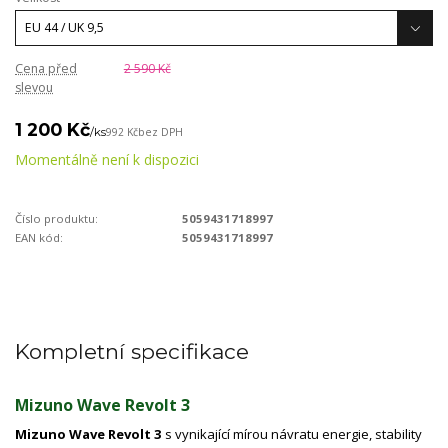
Cena před
2 590 Kč
slevou
1 200 Kč
/
ks
992 Kč
bez DPH
Momentálně není k dispozici
Číslo produktu:
5059431718997
EAN kód:
5059431718997
Kompletní specifikace
Mizuno Wave Revolt 3
Mizuno Wave Revolt 3
s vynikající mírou návratu energie, stability