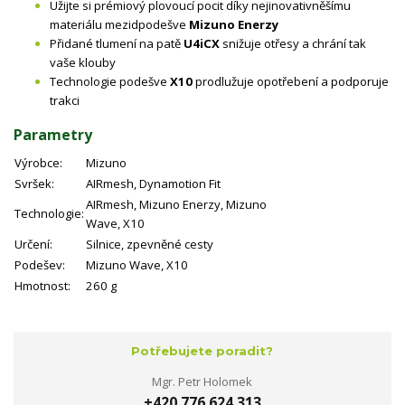
Užijte si prémiový plovoucí pocit díky nejinovativněšímu
materiálu mezidpodešve
Mizuno Enerzy
Přidané tlumení na patě
U4iCX
snižuje otřesy a chrání tak
vaše klouby
Technologie podešve
X10
prodlužuje opotřebení a podporuje
trakci
Parametry
Výrobce:
Mizuno
Svršek:
AIRmesh, Dynamotion Fit
AIRmesh, Mizuno Enerzy, Mizuno
Technologie:
Wave, X10
Určení:
Silnice, zpevněné cesty
Podešev:
Mizuno Wave, X10
Hmotnost:
260 g
Potřebujete poradit?
Mgr. Petr Holomek
+420 776 624 313