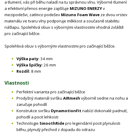
a tlumení, vás při běhu naladí na tu správnou vlnu. Výborné tlumení
a efektivní přenos energie zajišťuje
MIZUNO ENERZY
v
mezipodešvi, zatímco podešev
Mizuno Foam Wave
ze dvou vrstev
materiálu ve tvaru vlny podporuje měkkost a současně stabilitu
nášlapu. Spolehlivá obuv s výbornými vlastnostmi vhodná zvláště
pro začínající běžce.
Spolehlivá obuv s výbornými vlastnostmi pro začínající běžce.
Výška paty:
34 mm
Výška špičky:
26 mm
Rozdíl:
8 mm
Vlastnosti
Perfektní varianta pro začínající běžce
Prodyšný materiál svršku
AIRmesh
výborně sedne na nohu a
zaručuje pohodlí
Konstrukce svršku
DynamotionFit
nabízí dokonalé padnutí,
pohodlí a pocit lehkosti
Technologie
SmoothRide
pro legendární pocit plynulosti
běhu, plynulý přechod z dopadu do odrazu