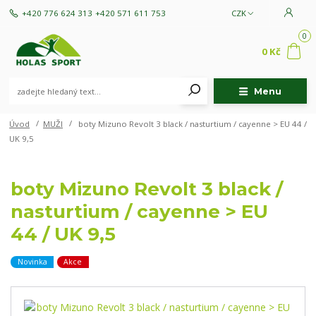
+420 776 624 313
+420 571 611 753
CZK
0
0 Kč
Menu
Úvod
MUŽI
boty Mizuno Revolt 3 black / nasturtium / cayenne > EU 44 /
UK 9,5
boty Mizuno Revolt 3 black /
nasturtium / cayenne > EU
44 / UK 9,5
Novinka
Akce