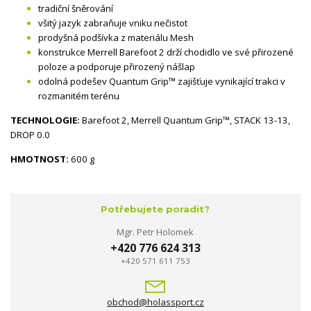
tradiční šněrování
všitý jazyk zabraňuje vniku nečistot
prodyšná podšívka z materiálu Mesh
konstrukce Merrell Barefoot 2 drží chodidlo ve své přirozené
poloze a podporuje přirozený nášlap
odolná podešev Quantum Grip™ zajišťuje vynikající trakci v
rozmanitém terénu
TECHNOLOGIE:
Barefoot 2, Merrell Quantum Grip™, STACK 13-13,
DROP 0.0
HMOTNOST:
600 g
Potřebujete poradit?
Mgr. Petr Holomek
+420 776 624 313
+420 571 611 753
obchod@holassport.cz