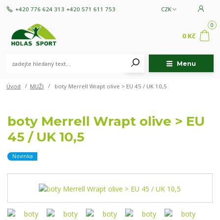
+420 776 624 313
+420 571 611 753
CZK
0
0 Kč
Menu
Úvod
MUŽI
boty Merrell Wrapt olive > EU 45 / UK 10,5
boty Merrell Wrapt olive > EU
45 / UK 10,5
Novinka