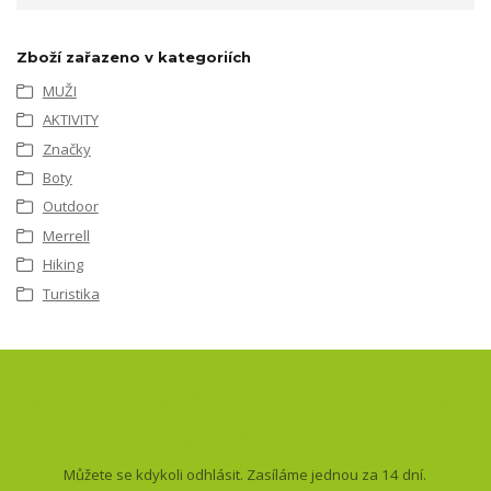
Zboží zařazeno v kategoriích
MUŽI
AKTIVITY
Značky
Boty
Outdoor
Merrell
Hiking
Turistika
Nepropásněte novinky, akce
a slevy!
Můžete se kdykoli odhlásit. Zasíláme jednou za 14 dní.