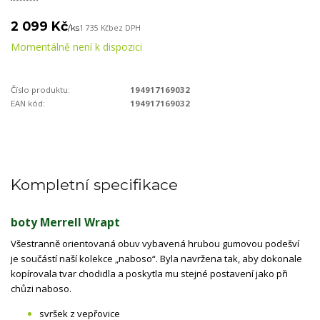
2 099 Kč
/
ks
1 735 Kč
bez DPH
Momentálně není k dispozici
Číslo produktu:
194917169032
EAN kód:
194917169032
Kompletní specifikace
boty Merrell Wrapt
Všestranně orientovaná obuv vybavená hrubou gumovou podešví
je součástí naší kolekce „naboso“. Byla navržena tak, aby dokonale
kopírovala tvar chodidla a poskytla mu stejné postavení jako při
chůzi naboso.
svršek z vepřovice