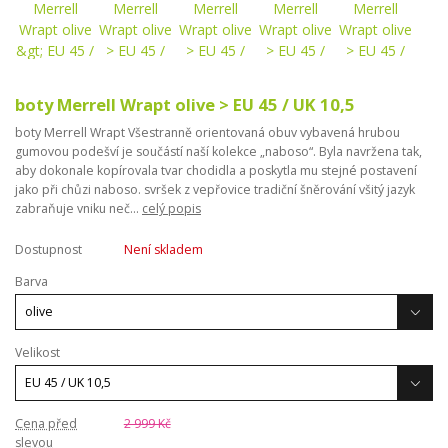
boty Merrell Wrapt olive > EU 45 / UK 10,5
boty Merrell Wrapt Všestranně orientovaná obuv vybavená hrubou
gumovou podešví je součástí naší kolekce „naboso“. Byla navržena tak,
aby dokonale kopírovala tvar chodidla a poskytla mu stejné postavení
jako při chůzi naboso. svršek z vepřovice tradiční šněrování všitý jazyk
zabraňuje vniku neč...
celý popis
Dostupnost
Není skladem
Barva
Velikost
Cena před
2 999 Kč
slevou