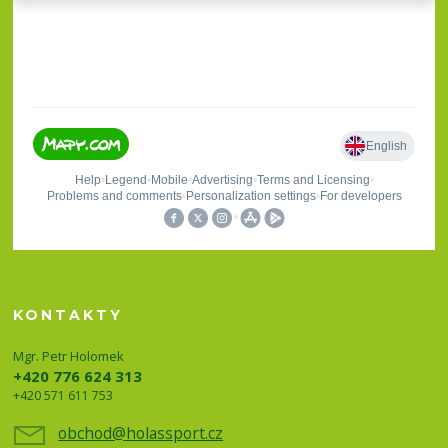
KONTAKTY
Mgr. Petr Holomek
+420 776 624 313
+420 571 611 753
obchod@holassport.cz