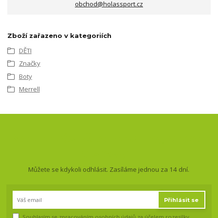
obchod@holassport.cz
Zboží zařazeno v kategoriích
DĚTI
Značky
Boty
Merrell
Nepropásněte novinky, akce
a slevy!
Můžete se kdykoli odhlásit. Zasíláme jednou za 14 dní.
Přihlásit se
Souhlasím se
zpracováním osobních údajů
za účelem rozesílky