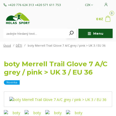
+420 776 624 313
+420 571 611 753
CZK
0
0 Kč
Menu
Úvod
DĚTI
boty Merrell Trail Glove 7 A/C grey / pink > UK 3 / EU 36
boty Merrell Trail Glove 7 A/C
grey / pink > UK 3 / EU 36
Novinka