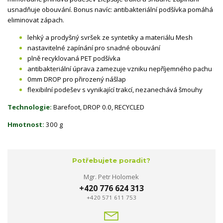
usnadňuje obouvání. Bonus navíc: antibakteriální podšívka pomáhá
eliminovat zápach.
lehký a prodyšný svršek ze syntetiky a materiálu Mesh
nastavitelné zapínání pro snadné obouvání
plně recyklovaná PET podšívka
antibakteriální úprava zamezuje vzniku nepříjemného pachu
0mm DROP pro přirozený nášlap
flexibilní podešev s vynikající trakcí, nezanechává šmouhy
Technologie:
Barefoot, DROP 0.0, RECYCLED
Hmotnost:
300 g
Potřebujete poradit?
Mgr. Petr Holomek
+420 776 624 313
+420 571 611 753