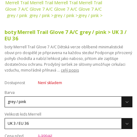
boty Merrell Trail Glove 7 A/C grey / pink > UK 3 /
EU 36
boty Merrell Trail Glove 7 A/C Dětská verze oblíbené minimalistické
obuvi pro dospělé je připravena na každou stezku! Podporuje přirozený
pohyb chodidla a nabízí lehkost jako naboso, přitom ale zajišťuje
dostatečnou ochranu. Prodyšný svršek ze síťoviny umožňuje cirkulaci
vzduchu, mimořádně přilnavá ...
celý popis
Dostupnost
Není skladem
Barva
Velikosti kids Merrell
Cena před
1 399 Kč