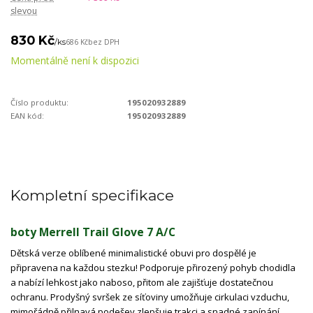
slevou
830 Kč
/
ks
686 Kč
bez DPH
Momentálně není k dispozici
Číslo produktu:
195020932889
EAN kód:
195020932889
Kompletní specifikace
boty Merrell Trail Glove 7 A/C
Dětská verze oblíbené minimalistické obuvi pro dospělé je
připravena na každou stezku! Podporuje přirozený pohyb chodidla
a nabízí lehkost jako naboso, přitom ale zajišťuje dostatečnou
ochranu. Prodyšný svršek ze síťoviny umožňuje cirkulaci vzduchu,
mimořádně přilnavá podešev zlepšuje trakci a snadné zapínání