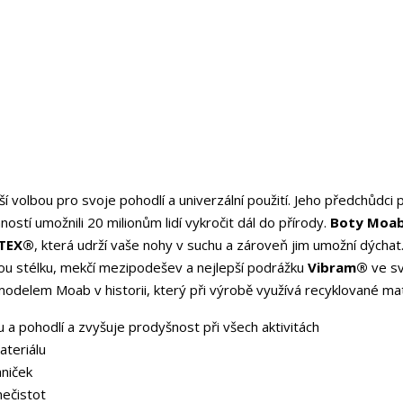
í volbou pro svoje pohodlí a univerzální použití. Jeho předchůdci p
stí umožnili 20 milionům lidí vykročit dál do přírody.
Boty Moab
TEX®
, která udrží vaše nohy v suchu a zároveň jim umožní dýchat
u stélku, mekčí mezipodešev a nejlepší podrážku
Vibram®
ve sv
odelem Moab v historii, který při výrobě využívá recyklované mat
a pohodlí a zvyšuje prodyšnost při všech aktivitách
teriálu
aniček
nečistot