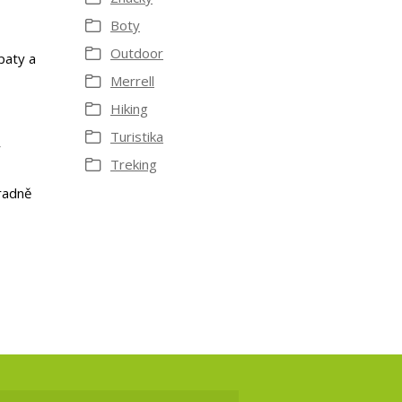
Boty
Outdoor
paty a
Merrell
Hiking
Turistika
ý
Treking
radně