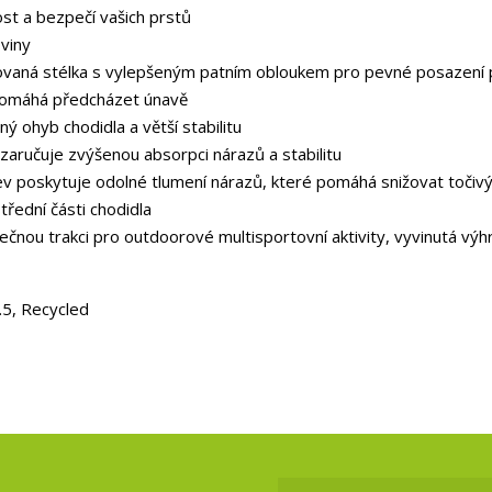
st a bezpečí vašich prstů
oviny
ovaná stélka s vylepšeným patním obloukem pro pevné posazení 
pomáhá předcházet únavě
ý ohyb chodidla a větší stabilitu
 zaručuje zvýšenou absorpci nárazů a stabilitu
 poskytuje odolné tlumení nárazů, které pomáhá snižovat točiv
řední části chodidla
čnou trakci pro outdoorové multisportovní aktivity, vyvinutá výh
5, Recycled