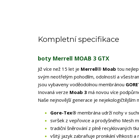
Kompletní specifikace
boty Merrell MOAB 3 GTX
Již více než 15 let je
Merrell® Moab
tou nejlepš
svým neotřelým pohodlím, odolností a všestranno
jsou vybaveny voděodolnou membránou
GORE
Inovaná verze
Moab 3
má novou více podpůrno
Naše nejnovější generace je nejekologičtějším m
Gore-Tex®
membrána udrží nohy v suchu 
svršek z vepřovice a prodyšného Mesh ma
tradiční šněrování z plně recyklovaných tk
všitý jazyk zabraňuje pronikání vlhkosti a 