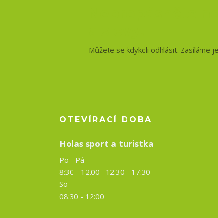
Nepropásněte no
a slevy!
Můžete se kdykoli odhlásit. Zasíláme j
OTEVÍRACÍ DOBA
Holas sport a turistka
Po - Pá
8:30 - 12.00 12.30 -
17:30
So
08:30 - 12:00