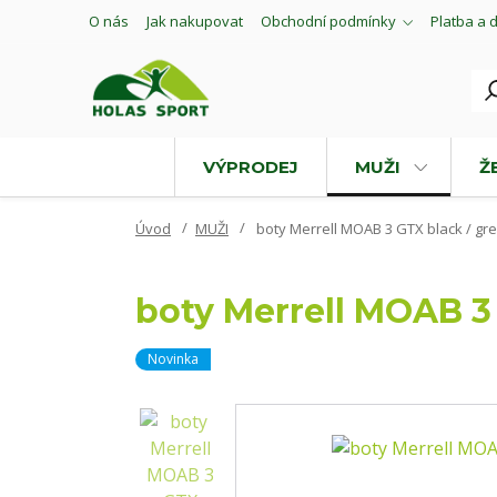
O nás
Jak nakupovat
Obchodní podmínky
Platba a 
VÝPRODEJ
MUŽI
Ž
Úvod
MUŽI
boty Merrell MOAB 3 GTX black / grey
boty Merrell MOAB 3 G
Novinka