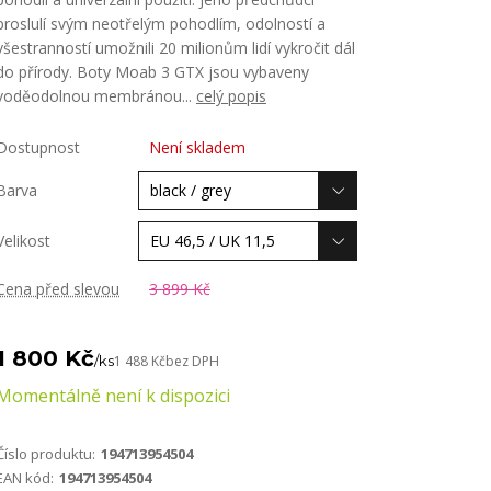
proslulí svým neotřelým pohodlím, odolností a
všestranností umožnili 20 milionům lidí vykročit dál
do přírody. Boty Moab 3 GTX jsou vybaveny
voděodolnou membránou...
celý popis
Dostupnost
Není skladem
Barva
Velikost
Cena před slevou
3 899 Kč
1 800 Kč
/
ks
1 488 Kč
bez DPH
Momentálně není k dispozici
Číslo produktu:
194713954504
EAN kód:
194713954504