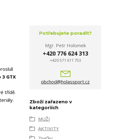
Potřebujete poradit?
Mgr. Petr Holomek
+420 776 624 313
+420 571 611 753
roslulí
 3 GTX
obchod@holassport.cz
.
é třídě.
eriály.
Zboží zařazeno v
kategoriích
MUŽI
AKTIVITY
Značky