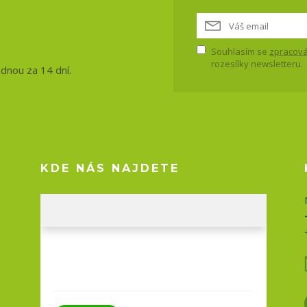
vinky, akce
Souhlasím se
zpracová
rozesílky newsletteru.
ednou za 14 dní.
KDE NÁS NAJDETE