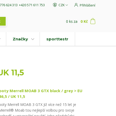
776 624 313
+420 571 611 753
CZK
Přihlášení
0
ks
za
0 Kč
t
Značky
sporttestr
UK 11,5
boty Merrell MOAB 3 GTX black / grey > EU
46,5 / UK 11,5
boty Merrell MOAB 3 GTX Již více než 15 let je
Merrell® Moab tou nejlepší volbou pro svoje
pohodlí a univerzální použití. Jeho předchůdci