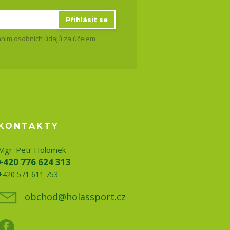
Přihlásit se
ním osobních údajů
za účelem
KONTAKTY
Mgr. Petr Holomek
+420 776 624 313
+420 571 611 753
obchod@holassport.cz