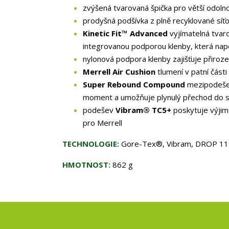
zvýšená tvarovaná špička pro větší odolno
prodyšná podšívka z plně recyklované síť
Kinetic Fit™ Advanced
vyjímatelná tvar
integrovanou podporou klenby, která na
nylonová podpora klenby zajišťuje přirozen
Merrell Air Cushion
tlumení v patní části
Super Rebound Compound
mezipodešev
moment a umožňuje plynulý přechod do st
podešev
Vibram® TC5+
poskytuje výjime
pro Merrell
TECHNOLOGIE:
Gore-Tex®, Vibram, DROP 11.
HMOTNOST:
862 g