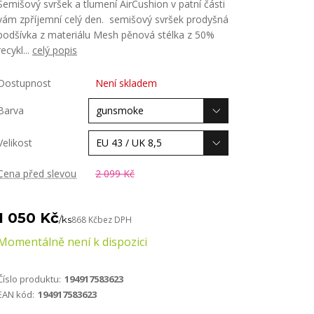
Semišový svršek a tlumení AirCushion v patní části
vám zpříjemní celý den. semišový svršek prodyšná
podšívka z materiálu Mesh pěnová stélka z 50%
recykl...
celý popis
Dostupnost
Není skladem
Barva
Velikost
Cena před slevou
2 099 Kč
1 050 Kč
/
ks
868 Kč
bez DPH
Momentálně není k dispozici
Číslo produktu:
194917583623
EAN kód:
194917583623