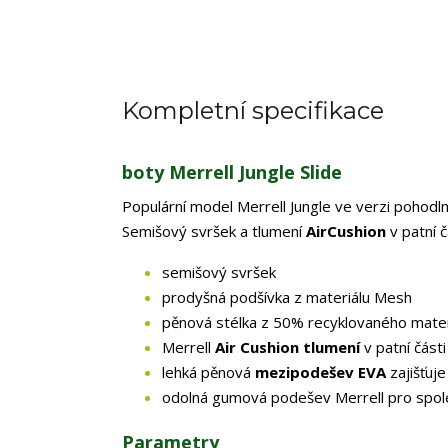
Kompletní specifikace
boty Merrell Jungle Slide
Populární model Merrell Jungle ve verzi pohod
Semišový svršek a tlumení
AirCushion
v patní 
semišový svršek
prodyšná podšívka z materiálu Mesh
pěnová stélka z 50% recyklovaného mater
Merrell
Air Cushion tlumení
v patní část
lehká pěnová
mezipodešev EVA
zajišťuje
odolná gumová podešev Merrell pro spole
Parametry