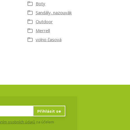
Boty
Sandály, nazouvák
Outdoor
Merrell
volno časová
Přihlásit se
ním osobních údajů
za účelem