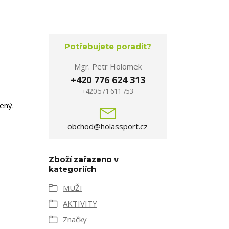
Potřebujete poradit?
Mgr. Petr Holomek
+420 776 624 313
+420 571 611 753
ený.
obchod@holassport.cz
Zboží zařazeno v
kategoriích
MUŽI
AKTIVITY
Značky