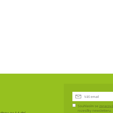
vinky, akce
Souhlasím se
zpracová
rozesílky newsletteru.
ednou za 14 dní.