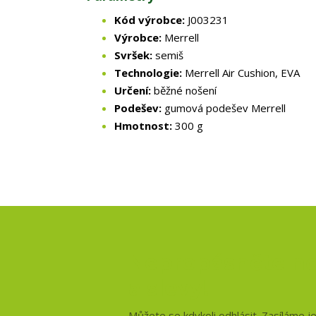
Kód výrobce:
J003231
Výrobce:
Merrell
Svršek:
semiš
Technologie:
Merrell Air Cushion, EVA
Určení:
běžné nošení
Podešev:
gumová podešev Merrell
Hmotnost:
300 g
Nepropásněte no
a slevy!
Můžete se kdykoli odhlásit. Zasíláme j