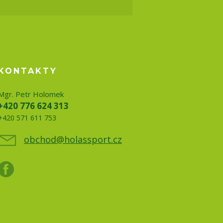
KONTAKTY
Mgr. Petr Holomek
+420 776 624 313
+420 571 611 753
obchod@holassport.cz