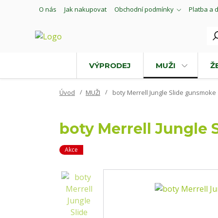
O nás
Jak nakupovat
Obchodní podmínky
Platba a 
VÝPRODEJ
MUŽI
Ž
Úvod
MUŽI
boty Merrell Jungle Slide gunsmoke >
boty Merrell Jungle 
Akce