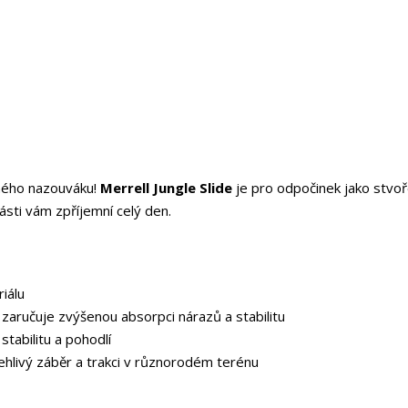
lného nazouváku!
Merrell Jungle Slide
je pro odpočinek jako stvoř
části vám zpříjemní celý den.
iálu
i zaručuje zvýšenou absorpci nárazů a stabilitu
 stabilitu a pohodlí
hlivý záběr a trakci v různorodém terénu