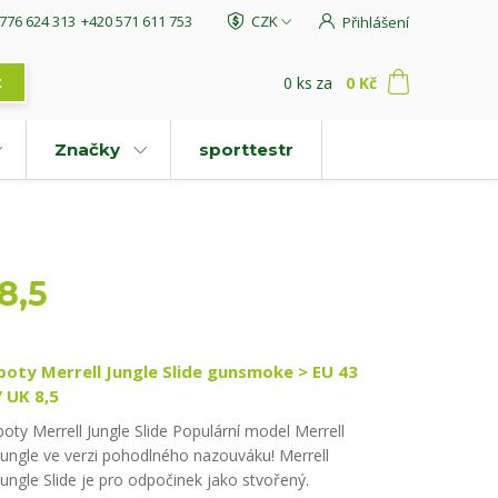
776 624 313
+420 571 611 753
CZK
Přihlášení
0
ks
za
0 Kč
t
Značky
sporttestr
8,5
boty Merrell Jungle Slide gunsmoke > EU 43
/ UK 8,5
boty Merrell Jungle Slide Populární model Merrell
Jungle ve verzi pohodlného nazouváku! Merrell
Jungle Slide je pro odpočinek jako stvořený.