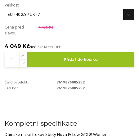
Velikost
Cena před
4 499 Kč
slevou
4 049 Kč
/
ks
3 346 Kč
bez DPH
Přidat do košíku
Číslo produktu:
7619876085252
EAN kód:
7619876085252
Kompletní specifikace
Dámské nízké trekové boty Nova IV Low GTX® Women