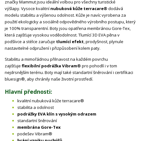
značky Mammut jsou ideální volbou pro všechny turistické
výšlapy.
Vysoce kvalitní
nubuková kůže terracare®
dodává
modelu stabilitu a výšenou odolnost. Kůže je navíc vyrobena za
použití ekologicky a sociálně odpovědného výrobního postupu, který
je 100% transparentní. Boty jsou opatřena membránou
Gore-Tex
,
která zajišťuje vysokou voděodolnost. Tlumící 3D EVA pěna v
podšívce a stélce zaručuje
tlumící efekt
, prodyšnost, plynule
nastavitelné odpružení i přizpůsobení kolem paty.
Stabilitu a mimořádnou přilnavost na každém povrchu
zajišťuje
flexibilní podrážka
Vibram®
pro pohodlí i v tom
nejdrsnějším terénu. Boty mají také
standartní šněrování i certifikaci
bluesign®, aby chránily naše životní prostředí.
Hlavní přednosti:
kvalitní nubuková kůže terracare®
stabilita a odolnost
podrážky EVA klín s vysokým odrazem
standartní šněrování
membrána Gore-Tex
podešev Vibram®
brání vzniku puchýřů