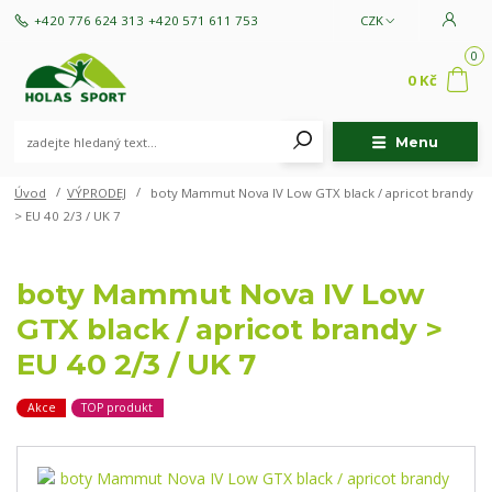
+420 776 624 313
+420 571 611 753
CZK
0
0 Kč
Menu
Úvod
VÝPRODEJ
boty Mammut Nova IV Low GTX black / apricot brandy
> EU 40 2/3 / UK 7
boty Mammut Nova IV Low
GTX black / apricot brandy >
EU 40 2/3 / UK 7
Akce
TOP produkt