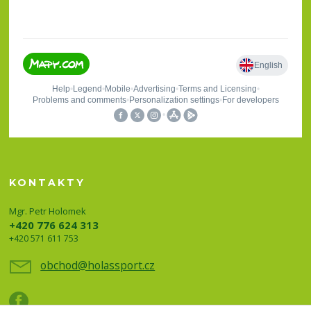
KONTAKTY
Mgr. Petr Holomek
+420 776 624 313
+420 571 611 753
obchod@holassport.cz