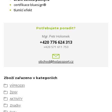
certifikace bluesign®
tlumící efekt
Potřebujete poradit?
Mgr. Petr Holomek
+420 776 624 313
+420 571 611 753
obchod@holassport.cz
Zboží zařazeno v kategoriích
VÝPRODEJ
ŽENY
AKTIVITY
Značky
Boty