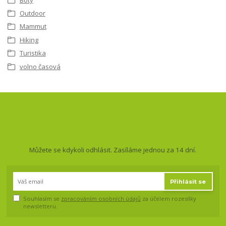
Outdoor
Mammut
Hiking
Turistika
volno časová
Nepropásněte novinky, akce
a slevy!
Můžete se kdykoli odhlásit. Zasíláme jednou za 14 dní.
Přihlásit se
Souhlasím se
zpracováním osobních údajů
za účelem rozesílky
newsletteru.