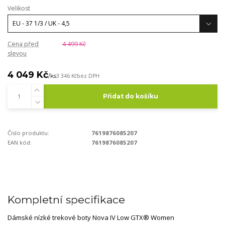
Velikost
Cena před
4 499 Kč
slevou
4 049 Kč
/
ks
3 346 Kč
bez DPH
Přidat do košíku
Číslo produktu:
7619876085207
EAN kód:
7619876085207
Kompletní specifikace
Dámské nízké trekové boty Nova IV Low GTX® Women