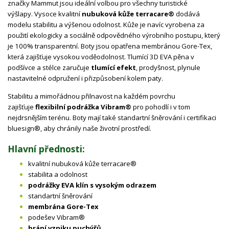
značky Mammut jsou ideální volbou pro všechny turistické
výšlapy.
Vysoce kvalitní
nubuková kůže terracare®
dodává
modelu stabilitu a výšenou odolnost. Kůže je navíc vyrobena za
použití ekologicky a sociálně odpovědného výrobního postupu, který
je 100% transparentní. Boty jsou opatřena membránou
Gore-Tex
,
která zajišťuje vysokou voděodolnost. Tlumící 3D EVA pěna v
podšívce a stélce zaručuje
tlumící efekt
, prodyšnost, plynule
nastavitelné odpružení i přizpůsobení kolem paty.
Stabilitu a mimořádnou přilnavost na každém povrchu
zajišťuje
flexibilní podrážka
Vibram®
pro pohodlí i v tom
nejdrsnějším terénu. Boty mají také
standartní šněrování i certifikaci
bluesign®, aby chránily naše životní prostředí.
Hlavní přednosti:
kvalitní nubuková kůže terracare®
stabilita a odolnost
podrážky EVA klín s vysokým odrazem
standartní šněrování
membrána Gore-Tex
podešev Vibram®
brání vzniku puchýřů