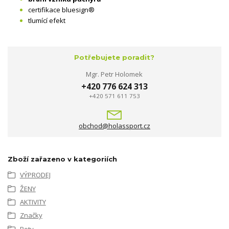
certifikace bluesign®
tlumící efekt
Potřebujete poradit?
Mgr. Petr Holomek
+420 776 624 313
+420 571 611 753
obchod@holassport.cz
Zboží zařazeno v kategoriích
VÝPRODEJ
ŽENY
AKTIVITY
Značky
Boty