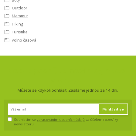
Outdoor
Mammut
Hiking
Turistika
volno časová
Nepropásněte novinky, akce
a slevy!
Můžete se kdykoli odhlásit. Zasíláme jednou za 14 dní.
Přihlásit se
Souhlasím se
zpracováním osobních údajů
za účelem rozesílky
newsletteru.