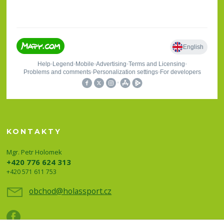
KONTAKTY
Mgr. Petr Holomek
+420 776 624 313
+420 571 611 753
obchod@holassport.cz