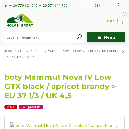
+420 776 624 313
+420 571 611 753
CZK
0
0 Kč
Menu
Úvod
VÝPRODEJ
boty Mammut Nova IV Low GTX black / apricot brandy
> EU 37 1/3 / UK 4,5
boty Mammut Nova IV Low
GTX black / apricot brandy >
EU 37 1/3 / UK 4,5
Akce
TOP produkt