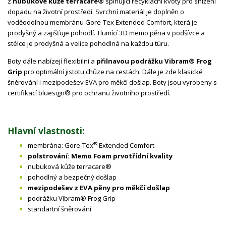
z
nubukové kůže terracare®
splňující recyklační kvóty pro snížení
dopadu na životní prostředí. Svrchní materiál je doplněn o
voděodolnou membránu
Gore-Tex Extended Comfort, která je
prodyšný a zajišťuje pohodlí. Tlumící 3D memo pěna v podšívce a
stélce je prodyšná a velice pohodlná na každou túru.
Boty dále nabízejí flexibilní a
přilnavou podrážku Vibram® Frog
Grip
pro optimální jistotu chůze na cestách. Dále je zde klasické
šněrování i mezipodešev EVA pro měkčí došlap. Boty jsou vyrobeny s
certifikací bluesign® pro ochranu životního prostředí.
Hlavní vlastnosti:
®
membrána: Gore-Tex
Extended Comfort
polstrování: Memo Foam prvotřídní kvality
nubuková kůže terracare®
pohodlný a bezpečný došlap
mezipodešev z
EVA
pěny pro měkčí došlap
podrážku Vibram® Frog Grip
standartní šněrování