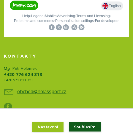
KONTAKTY
Mgr. Petr Holomek
+420 776 624 313
+420 571 611 753
obchod@holassport.cz
Nastavení
Souhlasím