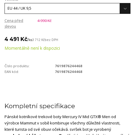
Cena před
4 990 Kč
slevou
4 491 Kč
/
ks
3 712 Kč
bez DPH
Momentálně není k dispozici
Číslo produktu:
7619876244468
EAN kód:
7619876244468
Kompletní specifikace
Pánské kotníkové trekové boty Mercury IV Mid GTX® Men od
výrobce Mammut v sobě kombinuje všechny důležité vlastnosti,
které turista od své obuvi očekává. svršek bot je vyrobený