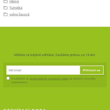
Hiking
Turistika
volno časová
Nepropásněte novinky, akce
a slevy!
Můžete se kdykoli odhlásit. Zasíláme jednou za 14 dní.
Přihlásit se
Souhlasím se
zpracováním osobních údajů
za účelem rozesílky
newsletteru.