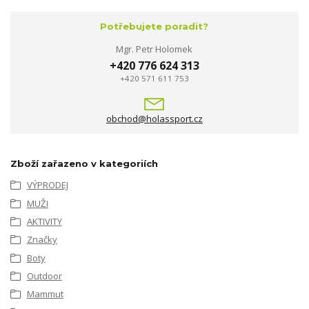
Potřebujete poradit?
Mgr. Petr Holomek
+420 776 624 313
+420 571 611 753
obchod@holassport.cz
Zboží zařazeno v kategoriích
VÝPRODEJ
MUŽI
AKTIVITY
Značky
Boty
Outdoor
Mammut