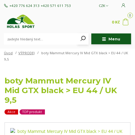
+420 776 624 313
+420 571 611 753
CZK
0
0 Kč
Menu
Úvod
VÝPRODEJ
boty Mammut Mercury IV Mid GTX black > EU 44 / UK
9,5
boty Mammut Mercury IV
Mid GTX black > EU 44 / UK
9,5
Akce
TOP produkt