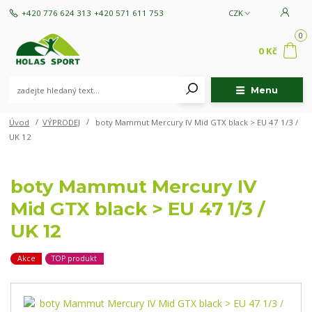
+420 776 624 313
+420 571 611 753
CZK
0
0 Kč
Menu
Úvod
VÝPRODEJ
boty Mammut Mercury IV Mid GTX black > EU 47 1/3 /
UK 12
boty Mammut Mercury IV
Mid GTX black > EU 47 1/3 /
UK 12
Akce
TOP produkt