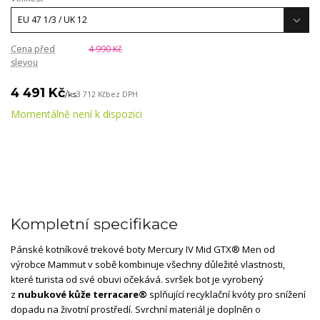
Cena před
4 990 Kč
slevou
4 491 Kč
/
ks
3 712 Kč
bez DPH
Momentálně není k dispozici
Kompletní specifikace
Pánské kotníkové trekové boty Mercury IV Mid GTX® Men od
výrobce Mammut v sobě kombinuje všechny důležité vlastnosti,
které turista od své obuvi očekává. svršek bot je vyrobený
z
nubukové kůže terracare®
splňující recyklační kvóty pro snížení
dopadu na životní prostředí. Svrchní materiál je doplněn o