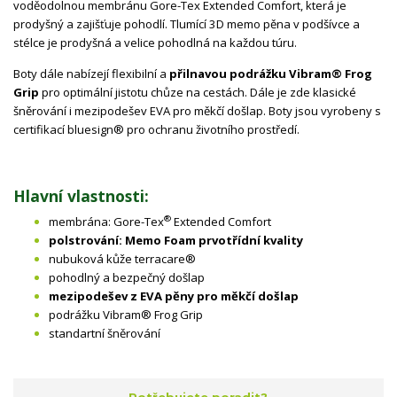
voděodolnou membránu
Gore-Tex Extended Comfort, která je
prodyšný a zajišťuje pohodlí. Tlumící 3D memo pěna v podšívce a
stélce je prodyšná a velice pohodlná na každou túru.
Boty dále nabízejí flexibilní a
přilnavou podrážku Vibram® Frog
Grip
pro optimální jistotu chůze na cestách. Dále je zde klasické
šněrování i mezipodešev EVA pro měkčí došlap. Boty jsou vyrobeny s
certifikací bluesign® pro ochranu životního prostředí.
Hlavní vlastnosti:
®
membrána: Gore-Tex
Extended Comfort
polstrování: Memo Foam prvotřídní kvality
nubuková kůže terracare®
pohodlný a bezpečný došlap
mezipodešev z
EVA
pěny pro měkčí došlap
podrážku Vibram® Frog Grip
standartní šněrování
Potřebujete poradit?