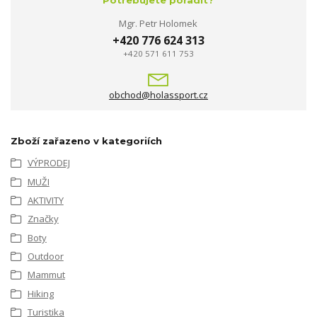
Mgr. Petr Holomek
+420 776 624 313
+420 571 611 753
obchod@holassport.cz
Zboží zařazeno v kategoriích
VÝPRODEJ
MUŽI
AKTIVITY
Značky
Boty
Outdoor
Mammut
Hiking
Turistika