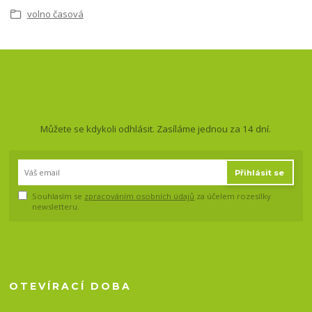
volno časová
Nepropásněte novinky, akce
a slevy!
Můžete se kdykoli odhlásit. Zasíláme jednou za 14 dní.
Přihlásit se
Souhlasím se
zpracováním osobních údajů
za účelem rozesílky
newsletteru.
OTEVÍRACÍ DOBA