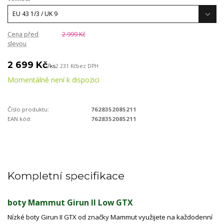
Cena před
2 999 Kč
slevou
2 699 Kč
/
ks
2 231 Kč
bez DPH
Momentálně není k dispozici
Číslo produktu:
7628352085211
EAN kód:
7628352085211
Kompletní specifikace
boty Mammut Girun II Low GTX
Nízké boty Girun II GTX od značky Mammut využijete na každodenní