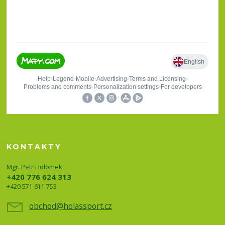
KONTAKTY
Mgr. Petr Holomek
+420 776 624 313
+420 571 611 753
obchod@holassport.cz