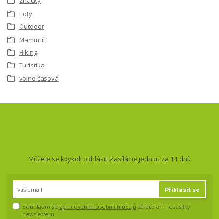
Značky
Boty
Outdoor
Mammut
Hiking
Turistika
volno časová
Nepropásněte novinky, akce
a slevy!
Můžete se kdykoli odhlásit. Zasíláme jednou za 14 dní.
Přihlásit se
Souhlasím se
zpracováním osobních údajů
za účelem rozesílky
newsletteru.