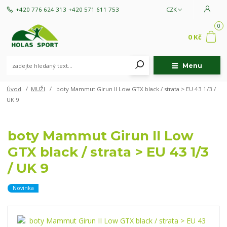
+420 776 624 313
+420 571 611 753
CZK
0
0 Kč
Menu
Úvod
MUŽI
boty Mammut Girun II Low GTX black / strata > EU 43 1/3 /
UK 9
boty Mammut Girun II Low
GTX black / strata > EU 43 1/3
/ UK 9
Novinka