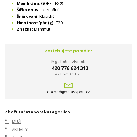
Membrána:
GORE-TEX®
Šířka obuvi:
Normální
Šněrování:
Klasické
Hmotnost/pár (g):
720
Značka:
Mammut
Potřebujete poradit?
Mgr. Petr Holomek
+420 776 624 313
+420 571 611 753
obchod@holassport.cz
Zboží zařazeno v kategoriích
MUŽI
AKTIVITY