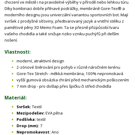
chození ve městě i na pravidelné výběhy v přírodě nebo lehkou túru.
Díky kombinaci dobře přilnavé podrážky, membráně Gore-Tex® a
moderního designu jsou univerzální variantou sportovních bot. Mají
svršek z prodyšné síťoviny, předtvarovaný jazyk a vnitřní stélku z
paměťové pěny 3D Memo Foam. Ta se přesně přizpůsobí tvaru
vašeho chodidla a také snižuje riziko vzniku puchýřů při delším
nošení.
Vlastnosti:
moderní, atraktivní design
2-zónové šněrování pro pohyb v různě náročném terénu
Gore-Tex Stretch - měkká membrána, 100% nepromokavá
vyšší gumová obsázka chrání před mechanickým poškozením
7 mm drop - pro došlap přes špičku či střed chodidla
Materiál:
Svršek:
Textil
Mezipodešev:
EVA pěna
Podšívka:
textil
Drop (mm):
7
Nepromokavost:
Ano