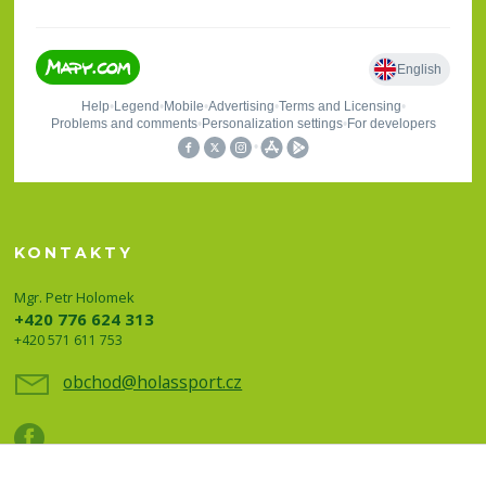
KONTAKTY
Mgr. Petr Holomek
+420 776 624 313
+420 571 611 753
obchod@holassport.cz