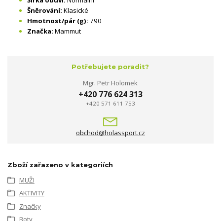
Šířka obuvi:
Normální
Šněrování:
Klasické
Hmotnost/pár (g):
790
Značka:
Mammut
Potřebujete poradit?
Mgr. Petr Holomek
+420 776 624 313
+420 571 611 753
obchod@holassport.cz
Zboží zařazeno v kategoriích
MUŽI
AKTIVITY
Značky
Boty