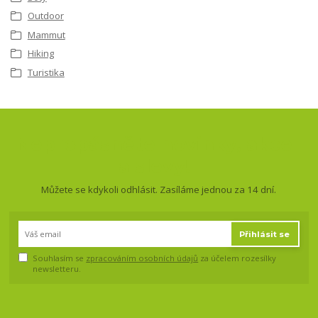
Outdoor
Mammut
Hiking
Turistika
Nepropásněte novinky, akce
a slevy!
Můžete se kdykoli odhlásit. Zasíláme jednou za 14 dní.
Přihlásit se
Souhlasím se
zpracováním osobních údajů
za účelem rozesílky
newsletteru.