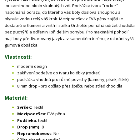
loukami nebo okolo skalnatých zdí. Podrážka tvaru "rocker"
napomáhá odrazu, do kterého vás boty doslova zhoupnou a
plynule vedou celý váš krok. Mezipodešev z EVA pěny zajišťuje
dostatečné tlumení a vnitřní stélka Ortholite pomáhá udržet chodidla
bez puchýřů a odřenin i při delším pohybu. Pro maximální pohodlí
mají boty předtvarovaný jazyk a v kamenitém terénu je ochrání vyšší
gumová obsázka.
Vlastnosti:
moderní design
zakřivení podešve do tvaru kolébky (rocker)
podrážka vhodná pro různé povrchy (kameny, písek, štěrk)
8 mm drop - pro došlap přes špičku nebo střed chodidla
Materiál:
Svršek:
Textil
Mezipodešev:
EVA pěna
Podšívka:
textil
Drop (mm):
8
Nepromokavost:
Ne