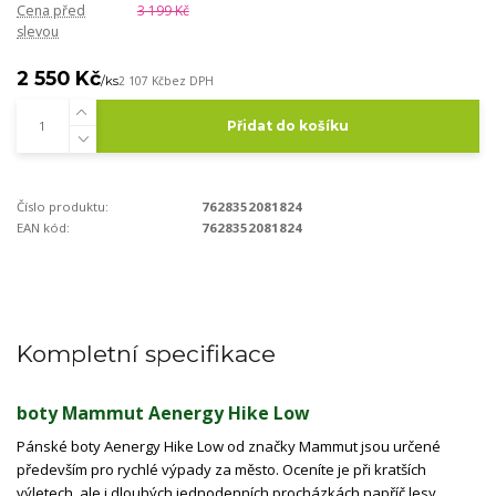
Cena před
3 199 Kč
slevou
2 550 Kč
/
ks
2 107 Kč
bez DPH
Přidat do košíku
Číslo produktu:
7628352081824
EAN kód:
7628352081824
Kompletní specifikace
boty Mammut Aenergy Hike Low
Pánské boty Aenergy Hike Low od značky Mammut jsou určené
především pro rychlé výpady za město. Oceníte je při kratších
výletech, ale i dlouhých jednodenních procházkách napříč lesy,