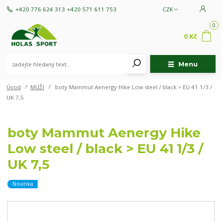
+420 776 624 313
+420 571 611 753
CZK
0
0 Kč
Menu
Úvod
MUŽI
boty Mammut Aenergy Hike Low steel / black > EU 41 1/3 /
UK 7,5
boty Mammut Aenergy Hike
Low steel / black > EU 41 1/3 /
UK 7,5
Novinka