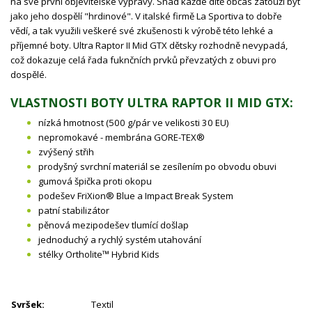
na své první objevitelské výpravy. Snad každé dítě občas zatouží být
jako jeho dospělí "hrdinové". V italské firmě La Sportiva to dobře
vědí, a tak využili veškeré své zkušenosti k výrobě této lehké a
příjemné boty. Ultra Raptor II Mid GTX dětsky rozhodně nevypadá,
což dokazuje celá řada fuknčních prvků převzatých z obuvi pro
dospělé.
VLASTNOSTI BOTY ULTRA RAPTOR II MID GTX:
nízká hmotnost (500 g/pár ve velikosti 30 EU)
nepromokavé - membrána GORE-TEX®
zvýšený střih
prodyšný svrchní materiál se zesílením po obvodu obuvi
gumová špička proti okopu
podešev FriXion® Blue a Impact Break System
patní stabilizátor
pěnová mezipodešev tlumící došlap
jednoduchý a rychlý systém utahování
stélky Ortholite™ Hybrid Kids
Svršek:
Textil