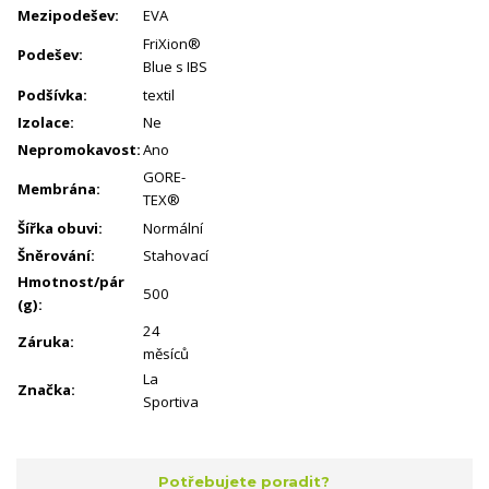
Mezipodešev:
EVA
FriXion®
Podešev:
Blue s IBS
Podšívka:
textil
Izolace:
Ne
Nepromokavost:
Ano
GORE-
Membrána:
TEX®
Šířka obuvi:
Normální
Šněrování:
Stahovací
Hmotnost/pár
500
(g):
24
Záruka:
měsíců
La
Značka:
Sportiva
Potřebujete poradit?