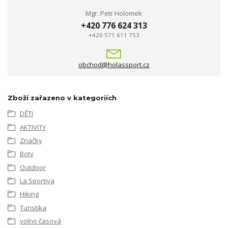
Mgr. Petr Holomek
+420 776 624 313
+420 571 611 753
obchod@holassport.cz
Zboží zařazeno v kategoriích
DĚTI
AKTIVITY
Značky
Boty
Outdoor
La Sportiva
Hiking
Turistika
volno časová