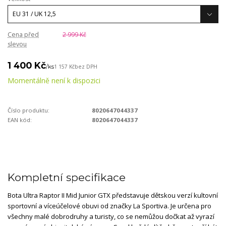
Cena před
2 999 Kč
slevou
1 400 Kč
/
ks
1 157 Kč
bez DPH
Momentálně není k dispozici
Číslo produktu:
8020647044337
EAN kód:
8020647044337
Kompletní specifikace
Bota Ultra Raptor II Mid Junior GTX představuje dětskou verzí kultovní
sportovní a víceúčelové obuvi od značky La Sportiva. Je určena pro
všechny malé dobrodruhy a turisty, co se nemůžou dočkat až vyrazí