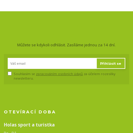
Nepropásněte novinky, akce
a slevy!
Můžete se kdykoli odhlásit. Zasíláme jednou za 14 dní.
Přihlásit se
Souhlasím se
zpracováním osobních údajů
za účelem rozesílky
newsletteru.
OTEVÍRACÍ DOBA
Holas sport a turistka