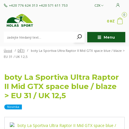
+420 776 624 313
+420 571 611 753
CZK
0
0 Kč
Menu
Úvod
DĚTI
boty La Sportiva Ultra Raptor II Mid GTX space blue / blaze >
EU 31 / UK 12,5
boty La Sportiva Ultra Raptor
II Mid GTX space blue / blaze
> EU 31 / UK 12,5
Novinka