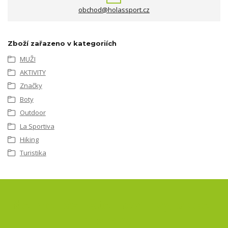
obchod@holassport.cz
Zboží zařazeno v kategoriích
MUŽI
AKTIVITY
Značky
Boty
Outdoor
La Sportiva
Hiking
Turistika
Nepropásněte novinky, akce
a slevy!