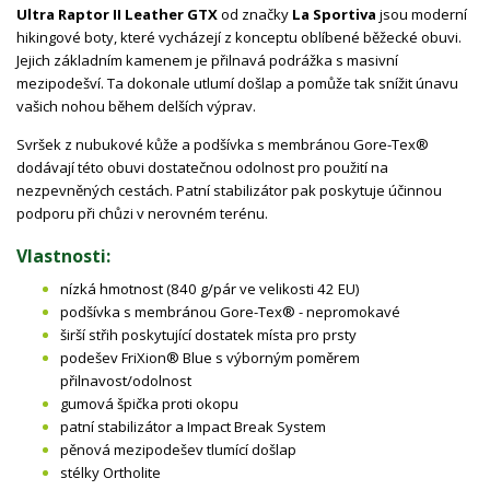
Ultra Raptor II Leather GTX
od značky
La Sportiva
jsou moderní
hikingové boty, které vycházejí z konceptu oblíbené běžecké obuvi.
Jejich základním kamenem je přilnavá podrážka s masivní
mezipodešví. Ta dokonale utlumí došlap a pomůže tak snížit únavu
vašich nohou během delších výprav.
Svršek z nubukové kůže a podšívka s membránou Gore-Tex®
dodávají této obuvi dostatečnou odolnost pro použití na
nezpevněných cestách. Patní stabilizátor pak poskytuje účinnou
podporu při chůzi v nerovném terénu.
Vlastnosti:
nízká hmotnost (840 g/pár ve velikosti 42 EU)
podšívka s membránou Gore-Tex® - nepromokavé
širší střih poskytující dostatek místa pro prsty
podešev FriXion® Blue s výborným poměrem
přilnavost/odolnost
gumová špička proti okopu
patní stabilizátor a Impact Break System
pěnová mezipodešev tlumící došlap
stélky Ortholite