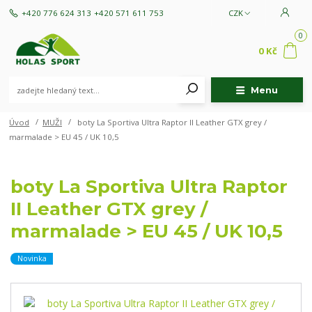
+420 776 624 313
+420 571 611 753
CZK
0
0 Kč
Menu
Úvod
MUŽI
boty La Sportiva Ultra Raptor II Leather GTX grey /
marmalade > EU 45 / UK 10,5
boty La Sportiva Ultra Raptor
II Leather GTX grey /
marmalade > EU 45 / UK 10,5
Novinka