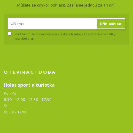
Můžete se kdykoli odhlásit. Zasíláme jednou za 14 dní.
Přihlásit se
Souhlasím se
zpracováním osobních údajů
za účelem rozesílky
newsletteru.
OTEVÍRACÍ DOBA
Holas sport a turistka
Po - Pá
8:30 - 12.00 12.30 -
17:30
So
08:30 - 12:00