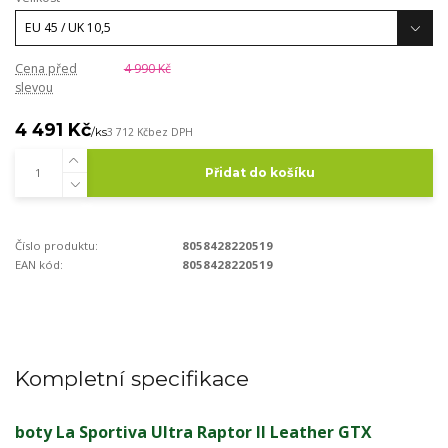
Cena před
4 990 Kč
slevou
4 491 Kč
/
ks
3 712 Kč
bez DPH
Přidat do košíku
Číslo produktu:
8058428220519
EAN kód:
8058428220519
Kompletní specifikace
boty La Sportiva Ultra Raptor II Leather GTX