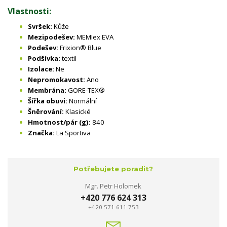
Vlastnosti:
Svršek:
Kůže
Mezipodešev:
MEMIex EVA
Podešev:
Frixion® Blue
Podšívka:
textil
Izolace:
Ne
Nepromokavost:
Ano
Membrána:
GORE-TEX®
Šířka obuvi:
Normální
Šněrování:
Klasické
Hmotnost/pár (g):
840
Značka:
La Sportiva
Potřebujete poradit?
Mgr. Petr Holomek
+420 776 624 313
+420 571 611 753