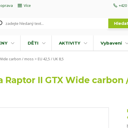
doprava
Více
+420 
Hleda
ENY
DĚTI
AKTIVITY
Vybavení
 Wide carbon / moss > EU 42,5 / UK 8,5
a Raptor II GTX Wide carbon 