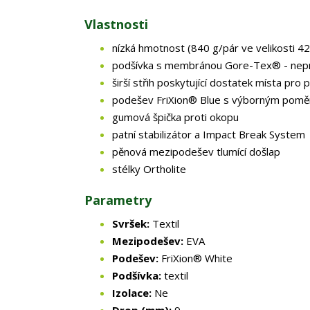
Vlastnosti
nízká hmotnost (840 g/pár ve velikosti 4
podšívka s membránou Gore-Tex® - ne
širší střih poskytující dostatek místa pro 
podešev FriXion® Blue s výborným pomě
gumová špička proti okopu
patní stabilizátor a Impact Break System
pěnová mezipodešev tlumící došlap
stélky Ortholite
Parametry
Svršek:
Textil
Mezipodešev:
EVA
Podešev:
FriXion® White
Podšívka:
textil
Izolace:
Ne