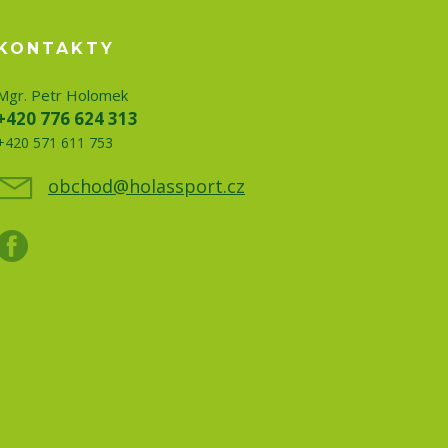
KONTAKTY
Mgr. Petr Holomek
+420 776 624 313
+420 571 611 753
obchod@holassport.cz