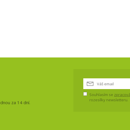
vinky, akce
Souhlasím se
zpracová
rozesílky newsletteru.
ednou za 14 dní.