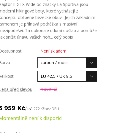
Raptor II GTX Wide od značky La Sportiva jsou
moderní hikingové boty, které vycházejí z
konceptu oblíbené běžecké obuvi. Jejich základním
kamenem je přilnavá podrážka s masivní
mezipodešví. Ta dokonale utlumí došlap a pomůže
tak snížit únavu vašich noh...
celý popis
Dostupnost
Není skladem
Barva
Velikost
Cena před slevou
4 399 Kč
3 959 Kč
/
ks
3 272 Kč
bez DPH
Momentálně není k dispozici