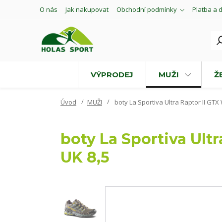
O nás
Jak nakupovat
Obchodní podmínky
Platba a 
VÝPRODEJ
MUŽI
Ž
Úvod
MUŽI
boty La Sportiva Ultra Raptor II GTX
boty La Sportiva Ultr
UK 8,5