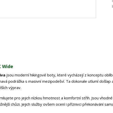
X Wide
iva
jsou moderní hikingové boty, které vycházejí z konceptu oblí
lnavá podrážka s masivní mezipodešví. Ta dokonale utlumí došlap 
ších výprav.
milujete pro jejich nízkou hmotnost a komfortní střih. Jsou vhodné
vižnější chůzi. Jejich služby ovšem ocení i příznivci překonávání sam