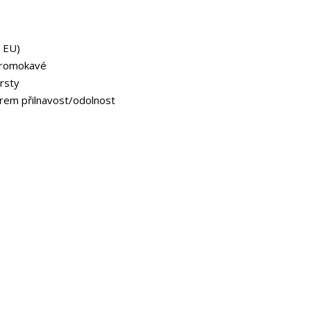
2 EU)
promokavé
prsty
rem přilnavost/odolnost