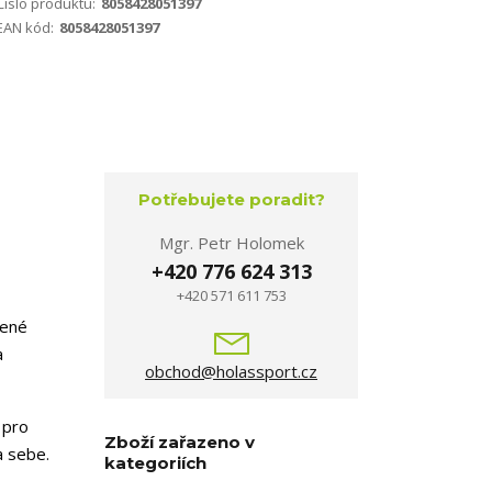
Číslo produktu:
8058428051397
EAN kód:
8058428051397
Potřebujete poradit?
Mgr. Petr Holomek
+420 776 624 313
+420 571 611 753
bené
a
obchod@holassport.cz
 pro
Zboží zařazeno v
a sebe.
kategoriích