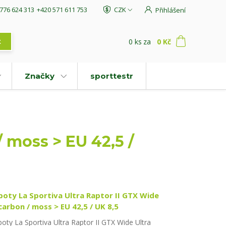
776 624 313
+420 571 611 753
CZK
Přihlášení
0
ks
za
0 Kč
t
Značky
sporttestr
/ moss > EU 42,5 /
boty La Sportiva Ultra Raptor II GTX Wide
carbon / moss > EU 42,5 / UK 8,5
boty La Sportiva Ultra Raptor II GTX Wide Ultra