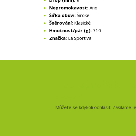
Drop (mm):
9
Nepromokavost:
Ano
Šířka obuvi:
Široké
Šněrování:
Klasické
Hmotnost/pár (g):
710
Značka:
La Sportiva
Nepropásněte no
a slevy!
Můžete se kdykoli odhlásit. Zasíláme j