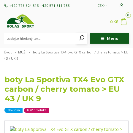
+420 776 624 313
+420 571 611 753
CZK
0
0 Kč
Menu
Úvod
MUŽI
boty La Sportiva TX4 Evo GTX carbon / cherry tomato > EU
43 / UK 9
boty La Sportiva TX4 Evo GTX
carbon / cherry tomato > EU
43 / UK 9
Novinka
TOP produkt