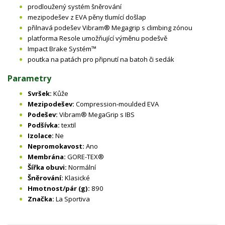
prodloužený systém šněrování
mezipodešev z EVA pěny tlumící došlap
přilnavá podešev Vibram® Megagrip s climbing zónou
platforma Resole umožňující výměnu podešvě
Impact Brake Systém™
poutka na patách pro připnutí na batoh či sedák
Parametry
Svršek:
Kůže
Mezipodešev:
Compression-moulded EVA
Podešev:
Vibram® MegaGrip s IBS
Podšívka:
textil
Izolace:
Ne
Nepromokavost:
Ano
Membrána:
GORE-TEX®
Šířka obuvi:
Normální
Šněrování:
Klasické
Hmotnost/pár (g):
890
Značka:
La Sportiva