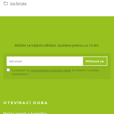
Via ferrata
Nepropásněte novinky, akce
a slevy!
Můžete se kdykoli odhlásit. Zasíláme jednou za 14 dní.
Přihlásit se
Souhlasím se
zpracováním osobních údajů
za účelem rozesílky
newsletteru.
OTEVÍRACÍ DOBA
Holas sport a turistka