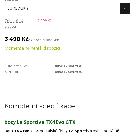
Cena před
5 299 Kč
slevou
3 490 Kč
/
ks
2 884 Kč
bez DPH
Momentálně není k dispozici
Číslo produktu:
8058428047970
EAN kód:
8058428047970
Kompletní specifikace
boty La Sportiva TX4 Evo GTX
Bota
TX4 Evo GTX
od italské firmy
La Sportiva
byla speciálně