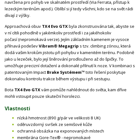
navržena pro pohyb ve skalnatém prostředí (Via Ferrata, přístup k
lezeckým terénům apod.). Oblíbí si jí tedy všichni, kdo se na svět rádi
dívají z výšky.
Approachová obuv
TX4 Evo GTX
byla zkonstruována tak, abyste se
v ní cítili pohodlně v jakémkoliv prostředí i za jakéhokoliv
počasí (nepromokavá verze). Jejím základním kamenem je vysoce
přilnavá podešev
Vibram® Megagrip
s tzv. climbing zónou, která
dodá vašim krokům jistotu při pohybu v kamenitém terénu. Podobně
jako u lezeček, bylo její šněrování prodlouženo až do špičky. To
umožňuje precizní dotažení a dokonalé přilnutí k noze. V kombinaci s
patentovaným Impact
Brake Systémem™
toto řešení poskytuje
dokonalou kontrolu trakce během výstupu i při sestupu.
Bota
TX4 Evo GTX
vám pomůže nahlédnout do světa, kam dříve
mohli vstoupit pouze skuteční horolezci.
Vlastnosti
nízká hmotnost (890 g/pár ve velikosti 8 UK)
oděruvzdorný svršek ze semišové kůže
ochranná obsázka na exponovaných místech
membrána Gore-Tex® - nepromokavé