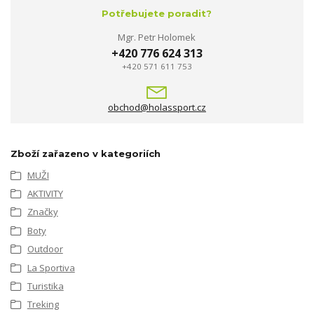
Potřebujete poradit?
Mgr. Petr Holomek
+420 776 624 313
+420 571 611 753
obchod@holassport.cz
Zboží zařazeno v kategoriích
MUŽI
AKTIVITY
Značky
Boty
Outdoor
La Sportiva
Turistika
Treking