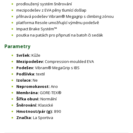
prodloužený systém šněrování
mezipodešev z EVA pěny tlumící došlap
přilnavá podešev Vibram® Megagrip s climbing zónou
platforma Resole umožňující výměnu podešvě
Impact Brake Systém™
poutka na patách pro připnutí na batoh či sedák
Parametry
Svršek:
Kůže
Mezipodešev:
Compression-moulded EVA
Podešev:
Vibram® MegaGrip s IBS
Podšívka:
textil
Izolace:
Ne
Nepromokavost:
Ano
Membrána:
GORE-TEX®
Šířka obuvi:
Normální
Šněrování:
Klasické
Hmotnost/pár (g):
890
Značka:
La Sportiva