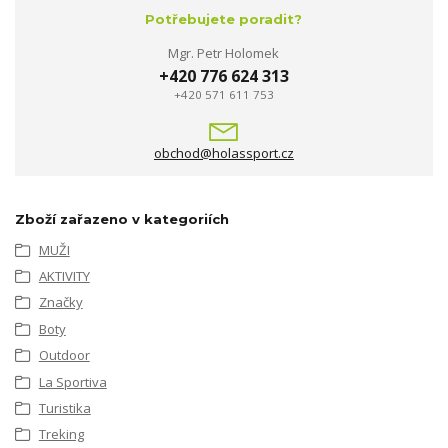
Potřebujete poradit?
Mgr. Petr Holomek
+420 776 624 313
+420 571 611 753
obchod@holassport.cz
Zboží zařazeno v kategoriích
MUŽI
AKTIVITY
Značky
Boty
Outdoor
La Sportiva
Turistika
Treking