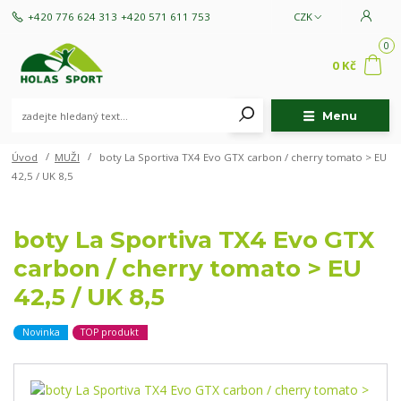
+420 776 624 313
+420 571 611 753
CZK
0
0 Kč
Menu
Úvod
MUŽI
boty La Sportiva TX4 Evo GTX carbon / cherry tomato > EU
42,5 / UK 8,5
boty La Sportiva TX4 Evo GTX
carbon / cherry tomato > EU
42,5 / UK 8,5
Novinka
TOP produkt