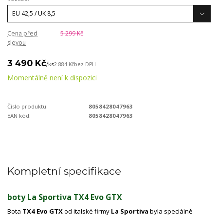
Cena před
5 299 Kč
slevou
3 490 Kč
/
ks
2 884 Kč
bez DPH
Momentálně není k dispozici
Číslo produktu:
8058428047963
EAN kód:
8058428047963
Kompletní specifikace
boty La Sportiva TX4 Evo GTX
Bota
TX4 Evo GTX
od italské firmy
La Sportiva
byla speciálně