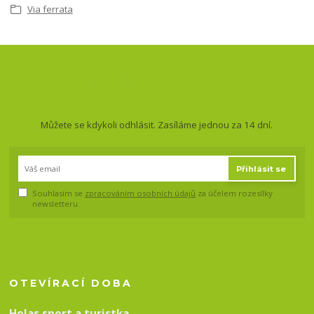
Via ferrata
Nepropásněte novinky, akce
a slevy!
Můžete se kdykoli odhlásit. Zasíláme jednou za 14 dní.
Přihlásit se
Souhlasím se
zpracováním osobních údajů
za účelem rozesílky
newsletteru.
OTEVÍRACÍ DOBA
Holas sport a turistka