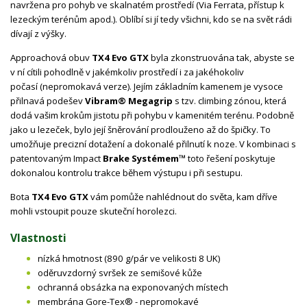
navržena pro pohyb ve skalnatém prostředí (Via Ferrata, přístup k
lezeckým terénům apod.). Oblíbí si jí tedy všichni, kdo se na svět rádi
dívají z výšky.
Approachová obuv
TX4 Evo GTX
byla zkonstruována tak, abyste se
v ní cítili pohodlně v jakémkoliv prostředí i za jakéhokoliv
počasí (nepromokavá verze). Jejím základním kamenem je vysoce
přilnavá podešev
Vibram® Megagrip
s tzv. climbing zónou, která
dodá vašim krokům jistotu při pohybu v kamenitém terénu. Podobně
jako u lezeček, bylo její šněrování prodlouženo až do špičky. To
umožňuje precizní dotažení a dokonalé přilnutí k noze. V kombinaci s
patentovaným Impact
Brake Systémem™
toto řešení poskytuje
dokonalou kontrolu trakce během výstupu i při sestupu.
Bota
TX4 Evo GTX
vám pomůže nahlédnout do světa, kam dříve
mohli vstoupit pouze skuteční horolezci.
Vlastnosti
nízká hmotnost (890 g/pár ve velikosti 8 UK)
oděruvzdorný svršek ze semišové kůže
ochranná obsázka na exponovaných místech
membrána Gore-Tex® - nepromokavé