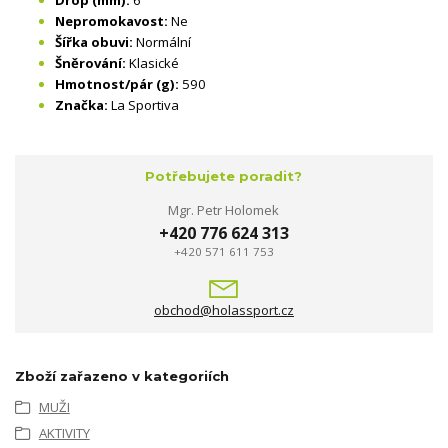
Nepromokavost:
Ne
Šířka obuvi:
Normální
Šněrování:
Klasické
Hmotnost/pár (g):
590
Značka:
La Sportiva
Potřebujete poradit?
Mgr. Petr Holomek
+420 776 624 313
+420 571 611 753
obchod@holassport.cz
Zboží zařazeno v kategoriích
MUŽI
AKTIVITY