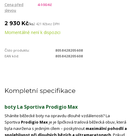
Cena před
4 190 Kč
slevou
2 930 Kč
/
ks
2 421 Kč
bez DPH
Momentálně není k dispozici
Číslo produktu:
8058428205608
EAN kód:
8058428205608
Kompletní specifikace
boty La Sportiva Prodigio Max
Sháníte běžecké boty na opravdu dlouhé vzdálenosti? La
Sportiva
Prodigio Max
je je špičková trailová běžecká obuv, která
byla navržena s jediným cílem – poskytnout
maximální pohodlí a
spolehlivost při dlouhých bězích a ultramaratonech
. Pokud