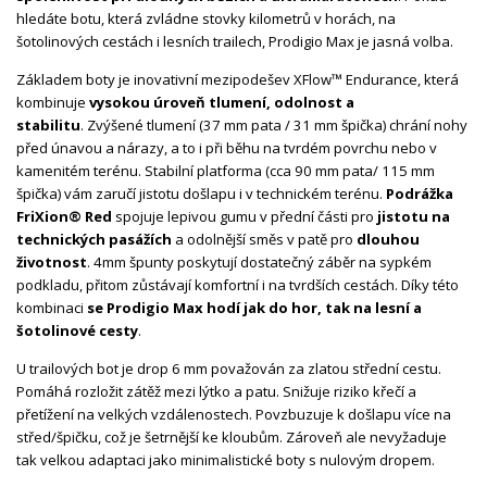
hledáte botu, která zvládne stovky kilometrů v horách, na
šotolinových cestách i lesních trailech, Prodigio Max je jasná volba.
Základem boty je inovativní mezipodešev XFlow™ Endurance, která
kombinuje
vysokou úroveň tlumení, odolnost a
stabilitu
. Zvýšené tlumení (37 mm pata / 31 mm špička) chrání nohy
před únavou a nárazy, a to i při běhu na tvrdém povrchu nebo v
kamenitém terénu. Stabilní platforma (cca 90 mm pata/ 115 mm
špička) vám zaručí jistotu došlapu i v technickém terénu.
Podrážka
FriXion® Red
spojuje lepivou gumu v přední části pro
jistotu na
technických pasážích
a odolnější směs v patě pro
dlouhou
životnost
. 4mm špunty poskytují dostatečný záběr na sypkém
podkladu, přitom zůstávají komfortní i na tvrdších cestách. Díky této
kombinaci
se Prodigio Max hodí jak do hor, tak na lesní a
šotolinové cesty
.
U trailových bot je drop 6 mm považován za zlatou střední cestu.
Pomáhá rozložit zátěž mezi lýtko a patu. Snižuje riziko křečí a
přetížení na velkých vzdálenostech. Povzbuzuje k došlapu více na
střed/špičku, což je šetrnější ke kloubům. Zároveň ale nevyžaduje
tak velkou adaptaci jako minimalistické boty s nulovým dropem.