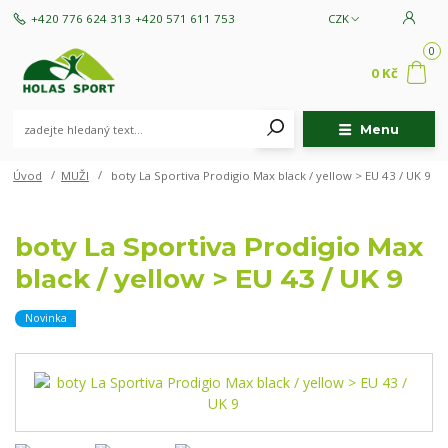
+420 776 624 313
+420 571 611 753
CZK
0
0 Kč
Menu
Úvod
MUŽI
boty La Sportiva Prodigio Max black / yellow > EU 43 / UK 9
boty La Sportiva Prodigio Max
black / yellow > EU 43 / UK 9
Novinka