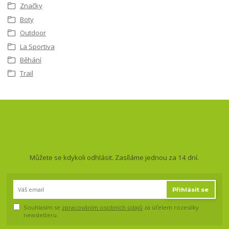
Značky
Boty
Outdoor
La Sportiva
Běhání
Trail
Nepropásněte novinky, akce
a slevy!
Můžete se kdykoli odhlásit. Zasíláme jednou za 14 dní.
Přihlásit se
Souhlasím se
zpracováním osobních údajů
za účelem rozesílky
newsletteru.