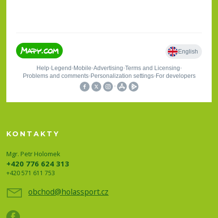
KONTAKTY
Mgr. Petr Holomek
+420 776 624 313
+420 571 611 753
obchod@holassport.cz