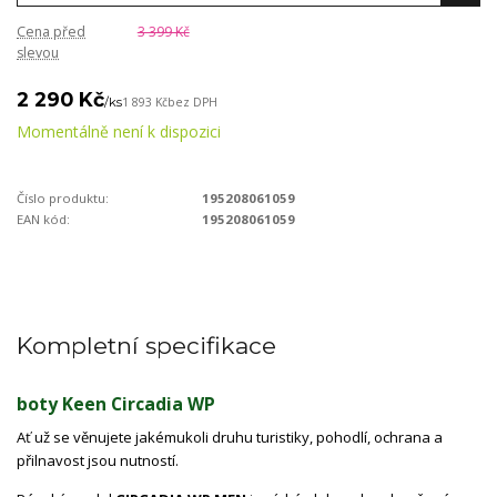
Cena před
3 399 Kč
slevou
2 290 Kč
/
ks
1 893 Kč
bez DPH
Momentálně není k dispozici
Číslo produktu:
195208061059
EAN kód:
195208061059
Kompletní specifikace
boty Keen Circadia WP
Ať už se věnujete jakémukoli druhu turistiky, pohodlí, ochrana a
přilnavost jsou nutností.