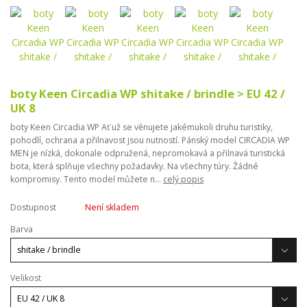
boty Keen Circadia WP shitake / brindle > EU 42 /
UK 8
boty Keen Circadia WP Ať už se věnujete jakémukoli druhu turistiky,
pohodlí, ochrana a přilnavost jsou nutností. Pánský model CIRCADIA WP
MEN je nízká, dokonale odpružená, nepromokavá a přilnavá turistická
bota, která splňuje všechny požadavky. Na všechny túry. Žádné
kompromisy. Tento model můžete n...
celý popis
Dostupnost
Není skladem
Barva
Velikost