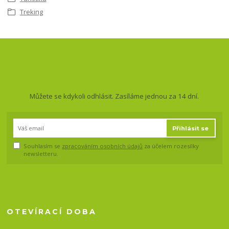
Treking
Nepropásněte novinky, akce
a slevy!
Můžete se kdykoli odhlásit. Zasíláme jednou za 14 dní.
Přihlásit se
Souhlasím se
zpracováním osobních údajů
za účelem rozesílky
newsletteru.
OTEVÍRACÍ DOBA