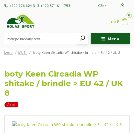
+420 776 624 313
+420 571 611 753
CZK
0
0 Kč
Menu
Úvod
MUŽI
boty Keen Circadia WP shitake / brindle > EU 42 / UK 8
boty Keen Circadia WP
shitake / brindle > EU 42 / UK
8
Akce