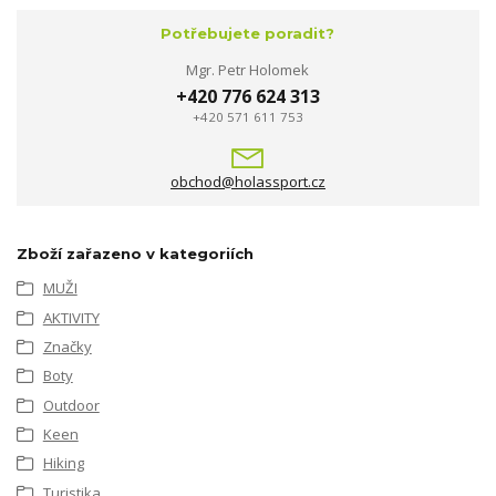
Potřebujete poradit?
Mgr. Petr Holomek
+420 776 624 313
+420 571 611 753
obchod@holassport.cz
Zboží zařazeno v kategoriích
MUŽI
AKTIVITY
Značky
Boty
Outdoor
Keen
Hiking
Turistika