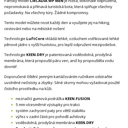
Pánský model
CIRCADIA WP MEN
je nízká, dokonale odpružená,
nepromokavá a přilnavá turistická bota, která splňuje všechny
požadavky. Na všechny túry. Žádné kompromisy.
Tento model můžete nosit každý den a využijete jej na hiking,
cestování nebo na městské nošení
Technologie
LuftCore
vkládá lehké, vzduchem vstřikované lehké
pěnové jádro s vyšší hustotou, pro lepší odpružení mezipodešve.
Technologie
KEEN.DRY
je patentovaná voděodolná, prodyšná
membrána, která propouští páru ven, aniž by propouštěla vodu
dovnitř.
Doporučené čištění: jemným kartáčováním ručníkem odstraňte
uvolněné nečistoty a zbytky. Silné skvrny mohou vyžadovat použití
čisticího prostředku na kůži.
neznačící gumová podrážka
KEEN.FUSION
5 mm vícesměrné výstupky pro trakci
systém zachycení paty pro větší stabilitu
výřez v zadní části pro pohodlí achilovky
voděodolná, prodyšná membrána
KEEN.DRY