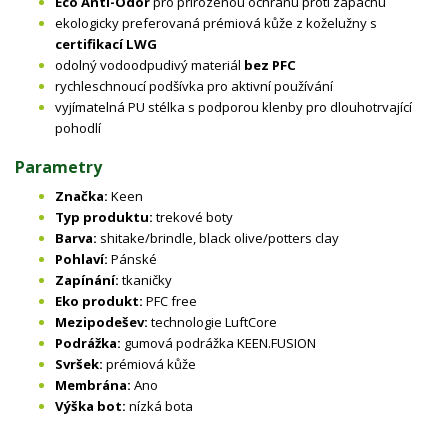
Eco Anti-Odor
pro přirozenou ochranu proti zápachu
ekologicky preferovaná prémiová kůže z koželužny s
certifikací LWG
odolný vodoodpudivý materiál
bez PFC
rychleschnoucí podšívka pro aktivní používání
vyjímatelná PU stélka s podporou klenby pro dlouhotrvající
pohodlí
Parametry
Značka:
Keen
Typ produktu:
trekové boty
Barva:
shitake/brindle, black olive/potters clay
Pohlaví:
Pánské
Zapínání:
tkaničky
Eko produkt:
PFC free
Mezipodešev:
technologie LuftCore
Podrážka:
gumová podrážka KEEN.FUSION
Svršek:
prémiová kůže
Membrána:
Ano
Výška bot:
nízká bota