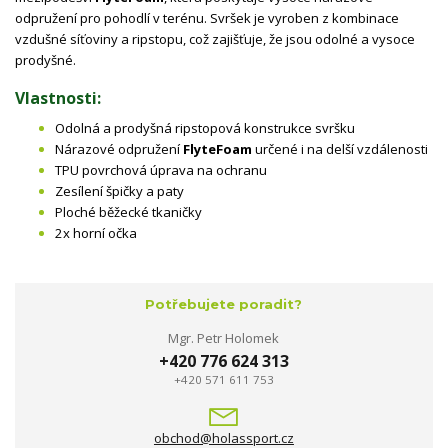
odpružení pro pohodlí v terénu. Svršek je vyroben z kombinace
vzdušné síťoviny a ripstopu, což zajišťuje, že jsou odolné a vysoce
prodyšné.
Vlastnosti:
Odolná a prodyšná ripstopová konstrukce svršku
Nárazové odpružení
FlyteFoam
určené i na delší vzdálenosti
TPU povrchová úprava na ochranu
Zesílení špičky a paty
Ploché běžecké tkaničky
2x horní očka
Potřebujete poradit?
Mgr. Petr Holomek
+420 776 624 313
+420 571 611 753
obchod@holassport.cz