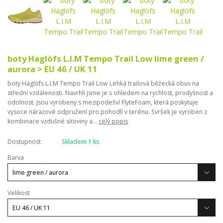
boty Haglöfs L.I.M Tempo Trail Low lime green /
aurora > EU 46 / UK 11
boty Haglöfs L.I.M Tempo Trail Low Lehká trailová běžecká obuv na
střední vzdálenosti. Navrhli jsme je s ohledem na rychlost, prodyšnost a
odolnost. Jsou vyrobeny s mezipodešví FlyteFoam, která poskytuje
vysoce nárazové odpružení pro pohodlí v terénu. Svršek je vyroben z
kombinace vzdušné síťoviny a...
celý popis
Dostupnost
Skladem 1 ks
Barva
Velikost