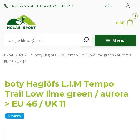
+420 776 624 313
+420 571 611 753
CZK
0
0 Kč
Menu
Úvod
MUŽI
boty Haglöfs L.I.M Tempo Trail Low lime green / aurora >
EU 46 / UK 11
boty Haglöfs L.I.M Tempo
Trail Low lime green / aurora
> EU 46 / UK 11
Novinka