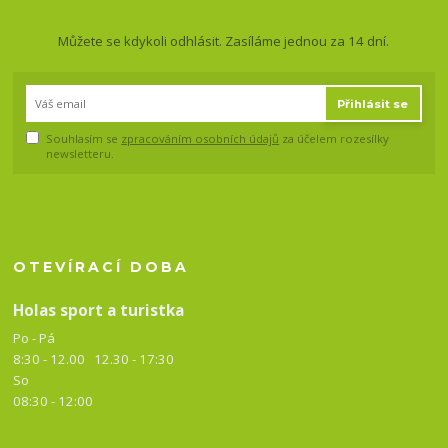
a slevy!
Můžete se kdykoli odhlásit. Zasíláme jednou za 14 dní.
Přihlásit se
Souhlasím se
zpracováním osobních údajů
za účelem rozesílky
newsletteru.
OTEVÍRACÍ DOBA
Holas sport a turistka
Po - Pá
8:30 - 12.00 12.30 -
17:30
So
08:30 - 12:00