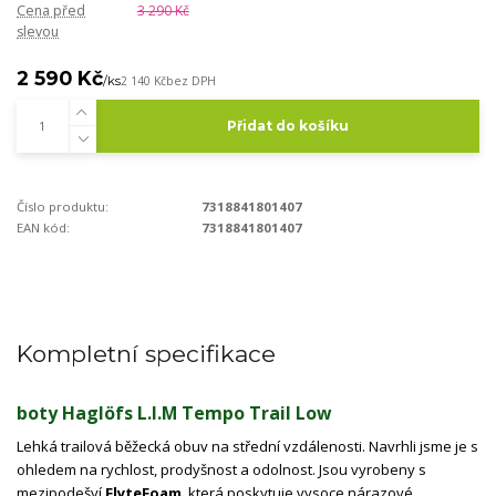
Cena před
3 290 Kč
slevou
2 590 Kč
/
ks
2 140 Kč
bez DPH
Přidat do košíku
Číslo produktu:
7318841801407
EAN kód:
7318841801407
Kompletní specifikace
boty Haglöfs L.I.M Tempo Trail Low
Lehká trailová běžecká obuv na střední vzdálenosti. Navrhli jsme je s
ohledem na rychlost, prodyšnost a odolnost. Jsou vyrobeny s
mezipodešví
FlyteFoam
, která poskytuje vysoce nárazové