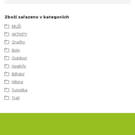
Zboží zařazeno v kategoriích
MUŽI
AKTIVITY
Značky
Boty
Outdoor
Haglöfs
Běhání
Hiking
Turistika
Trail
Nepropásněte novinky, akce