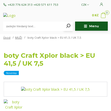
+420 776 624 313
+420 571 611 753
CZK
0
0 Kč
Menu
Úvod
MUŽI
boty Craft Xplor black > EU 41,5 / UK 7,5
boty Craft Xplor black > EU
41,5 / UK 7,5
Novinka