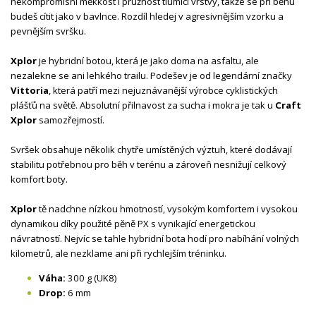
nekompromisní měkkost i pružnost tlumící vrstvy, takže se při běhu
budeš cítit jako v bavlnce. Rozdíl hledej v agresivnějším vzorku a
pevnějším svršku.
Xplor
je hybridní botou, která je jako doma na asfaltu, ale
nezalekne se ani lehkého trailu. Podešev je od legendární značky
Vittoria
, která patří mezi nejuznávanější výrobce cyklistických
plášťů na světě. Absolutní přilnavost za sucha i mokra je tak u
Craft
Xplor
samozřejmostí.
Svršek obsahuje několik chytře umístěných výztuh, které dodávají
stabilitu potřebnou pro běh v terénu a zároveň nesnižují celkový
komfort boty.
Xplor
tě nadchne nízkou hmotností, vysokým komfortem i vysokou
dynamikou díky použité pěně PX s vynikající energetickou
návratností. Nejvíc se tahle hybridní bota hodí pro nabíhání volných
kilometrů, ale nezklame ani při rychlejším tréninku.
Váha:
300 g (UK8)
Drop:
6 mm