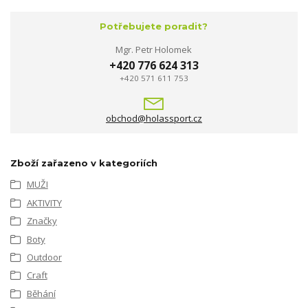
Potřebujete poradit?
Mgr. Petr Holomek
+420 776 624 313
+420 571 611 753
obchod@holassport.cz
Zboží zařazeno v kategoriích
MUŽI
AKTIVITY
Značky
Boty
Outdoor
Craft
Běhání