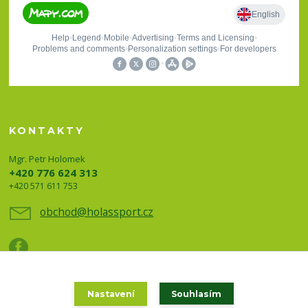
KONTAKTY
Mgr. Petr Holomek
+420 776 624 313
+420 571 611 753
obchod@holassport.cz
Nastavení
Souhlasím