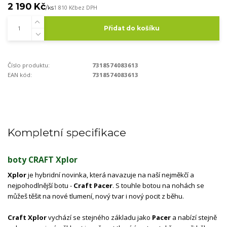
2 190 Kč
/
ks
1 810 Kč
bez DPH
Přidat do košíku
Číslo produktu:
7318574083613
EAN kód:
7318574083613
Kompletní specifikace
boty CRAFT Xplor
Xplor
je hybridní novinka, která navazuje na naší nejměkčí a
nejpohodlnější botu -
Craft Pacer
. S touhle botou na nohách se
můžeš těšit na nové tlumení, nový tvar i nový pocit z běhu.
Craft Xplor
vychází se stejného základu jako
Pacer
a nabízí stejně