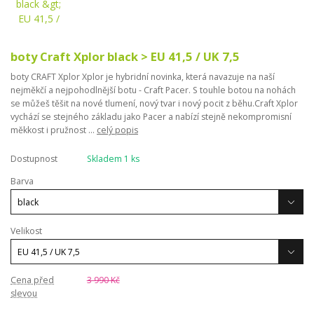
boty Craft Xplor black > EU 41,5 / UK 7,5
boty CRAFT Xplor Xplor je hybridní novinka, která navazuje na naší
nejměkčí a nejpohodlnější botu - Craft Pacer. S touhle botou na nohách
se můžeš těšit na nové tlumení, nový tvar i nový pocit z běhu.Craft Xplor
vychází se stejného základu jako Pacer a nabízí stejně nekompromisní
měkkost i pružnost ...
celý popis
Dostupnost
Skladem 1 ks
Barva
Velikost
Cena před
3 990 Kč
slevou