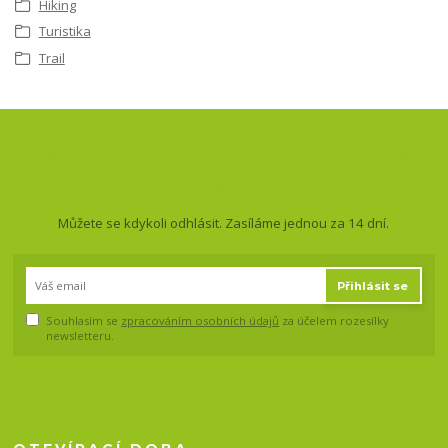
Hiking
Turistika
Trail
Nepropásněte novinky, akce
a slevy!
Můžete se kdykoli odhlásit. Zasíláme jednou za 14 dní.
Přihlásit se
Souhlasím se
zpracováním osobních údajů
za účelem rozesílky
newsletteru.