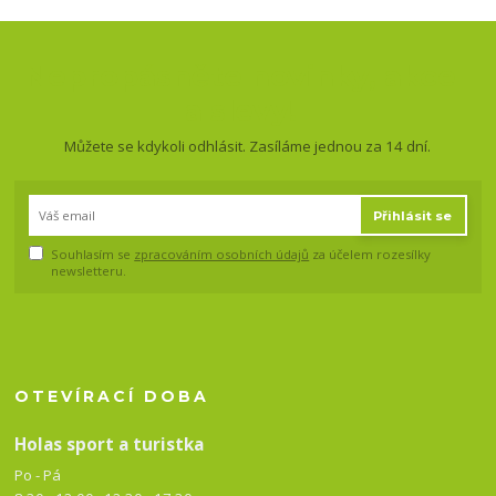
Nepropásněte novinky, akce
a slevy!
Můžete se kdykoli odhlásit. Zasíláme jednou za 14 dní.
Přihlásit se
Souhlasím se
zpracováním osobních údajů
za účelem rozesílky
newsletteru.
OTEVÍRACÍ DOBA
Holas sport a turistka
Po - Pá