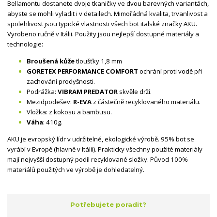
Bellamontu dostanete dvoje tkaničky ve dvou barevných variantách,
abyste se mohli vyladit i v detailech. Mimořádná kvalita, trvanlivost a
spolehlivost jsou typické vlastnosti všech bot italské značky AKU.
Vyrobeno ručně v Itálii. Použity jsou nejlepší dostupné materiály a
technologie:
Broušená kůže
tloušťky 1,8 mm
GORETEX PERFORMANCE COMFORT
ochrání proti vodě při
zachování prodyšnosti.
Podrážka:
VIBRAM PREDATOR
skvěle drží.
Mezidpodešev:
R-EVA
z částečně recyklovaného materiálu.
Vložka: z kokosu a bambusu.
Váha
: 410g.
AKU je evropský lídr v udržitelné, ekologické výrobě. 95% bot se
vyrábí v Evropě (hlavně v Itálii). Prakticky všechny použité materiály
mají nejvyšší dostupný podíl recyklované složky. Původ 100%
materiálů použitých ve výrobě je dohledatelný.
Potřebujete poradit?