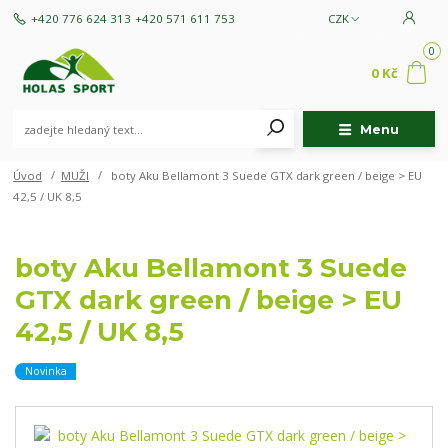
+420 776 624 313
+420 571 611 753
CZK
0
0 Kč
Menu
Úvod
MUŽI
boty Aku Bellamont 3 Suede GTX dark green / beige > EU
42,5 / UK 8,5
boty Aku Bellamont 3 Suede
GTX dark green / beige > EU
42,5 / UK 8,5
Novinka