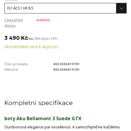
Cena před
4 990 Kč
slevou
3 490 Kč
/
ks
2 884 Kč
bez DPH
Momentálně není k dispozici
Číslo produktu:
8032696819781
EAN kód:
8032696819781
Kompletní specifikace
boty Aku Bellamont 3 Suede GTX
Ourdoorová elegance par excellence. A samozřejmě ke každému