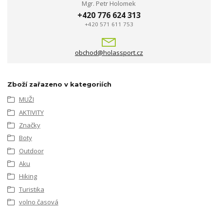
Mgr. Petr Holomek
+420 776 624 313
+420 571 611 753
obchod@holassport.cz
Zboží zařazeno v kategoriích
MUŽI
AKTIVITY
Značky
Boty
Outdoor
Aku
Hiking
Turistika
volno časová