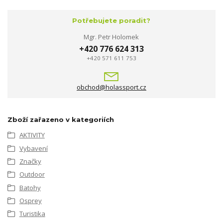
Potřebujete poradit?
Mgr. Petr Holomek
+420 776 624 313
+420 571 611 753
obchod@holassport.cz
Zboží zařazeno v kategoriích
AKTIVITY
Vybavení
Značky
Outdoor
Batohy
Osprey
Turistika