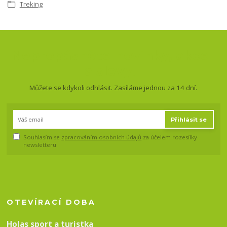
Treking
Nepropásněte novinky, akce
a slevy!
Můžete se kdykoli odhlásit. Zasíláme jednou za 14 dní.
Přihlásit se
Souhlasím se
zpracováním osobních údajů
za účelem rozesílky
newsletteru.
OTEVÍRACÍ DOBA
Holas sport a turistka