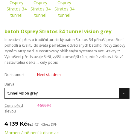
batoh Osprey Stratos 34 tunnel vision grey
Inovativní, přesto tradiční turistický batoh Stratos 34 přináší prvotřídní
pohodlí a kvalitu do světa perfektně odvětraných batohů. Nový zádový
systém Airspeed je inspirovaný oblíbeným systémem AntiGravity ™.
Vylepšení představuje širší, vyšší a pevnější rám jedné velikosti. Nová
nastavitelná délka ...
celý popis
Dostupnost
Není skladem
Barva
Cena před
4 599 Kč
slevou
4 139 Kč
/
ks
3 421 Kč
bez DPH
Momentálně není k dispozici