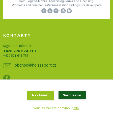
KONTAKTY
Mgr. Petr Holomek
+420 776 624 313
+420 571 611 753
obchod@holassport.cz
Nastavení
Souhlasím
Holas sport a turistika 2020
Souhlas můžete odmítnout
zde
.
Vytvořeno na
Eshop-rychle.cz