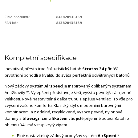
Číslo produktu:
843820136159
EAN kód:
843820136159
Kompletní specifikace
Inovativní, přesto tradiční turistický batoh
Stratos 34
přináší
prvotřídní pohodlí a kvalitu do světa perfektně odvětraných batohů.
Nový zádový systém
Airspeed
je inspirovaný oblíbeným systémem
AntiGravity ™. Vylepšení představuje širší, vyšší a pevnější rám jedné
velikosti. Nová nastavitelná délka trupu zlepšuje ventilaci. To vše pro
zvýšení vašeho komfortu. Klasický styl s moderními barevnými
kombinacemi a z odolné, recyklované, vysoce pevné, nylonové
tkaniny s
bluesign certifikátem
vás jistě příjemně potěší. Batoh o
objemu 34 l má vstup krytý zipem.
Plně nastavitelný zádový prodyšný systém
AirSpeed™