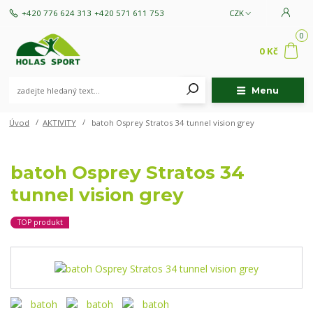
+420 776 624 313
+420 571 611 753
CZK
0
0 Kč
Menu
Úvod
AKTIVITY
batoh Osprey Stratos 34 tunnel vision grey
batoh Osprey Stratos 34
tunnel vision grey
TOP produkt