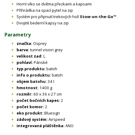
Horní víko se dvěma přezkami a kapsami
Přihrádka na spací pytel na zip
Systém pro připnutí trekových holí
Stow-on-the-Go™
Dvojité bederní kapsy na zip
Parametry
značka:
Osprey
barva:
tunnel vision grey
velikost zad:
L
pohlaví:
Pánské
typ produktu:
batoh
info o produktu:
batoh
objem batohu:
34 l
hmotnost:
1400 g
rozměr:
60 x 36 x 27 cm
počet bočních kapes:
2
počet komor:
2
eko produkt:
Bluesign
zádový systém:
Airspeed
integrovaná pláštěnka:
ANO