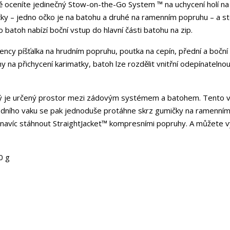
stě oceníte jedinečný Stow-on-the-Go System ™ na uchycení holí na
čky – jedno očko je na batohu a druhé na ramenním popruhu – a st
 batoh nabízí boční vstup do hlavní části batohu na zip.
ency píšťalka na hrudním popruhu, poutka na cepín, přední a boční
 na přichycení karimatky, batoh lze rozdělit vnitřní odepínatelno
erý je určený prostor mezi zádovým systémem a batohem. Tento v
odního vaku se pak jednoduše protáhne skrz gumičky na ramenní
 navíc stáhnout StraightJacket™ kompresními popruhy. A můžete v
0 g