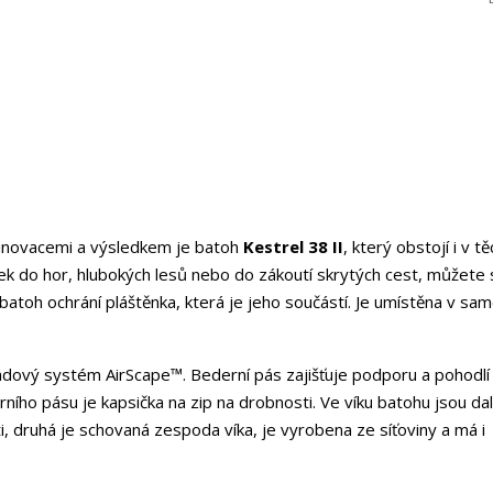
l inovacemi a výsledkem je batoh
Kestrel 38 II
, který obstojí i v tě
rek do hor, hlubokých lesů nebo do zákoutí skrytých cest, můžete 
áš batoh ochrání pláštěnka, která je jeho součástí. Je umístěna v sa
dový systém AirScape™. Bederní pás zajišťuje podporu a pohodlí 
rního pásu je kapsička na zip na drobnosti. Ve víku batohu jsou dal
i, druhá je schovaná zespoda víka, je vyrobena ze síťoviny a má i