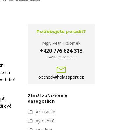
Potřebujete poradit?
Mgr. Petr Holomek
+420 776 624 313
+420 571 611 753
ch
se na
obchod@holassport.cz
mostatné
Zboží zařazeno v
při
kategoriích
ší dvě
AKTIVITY
Vybavení
Outdoor