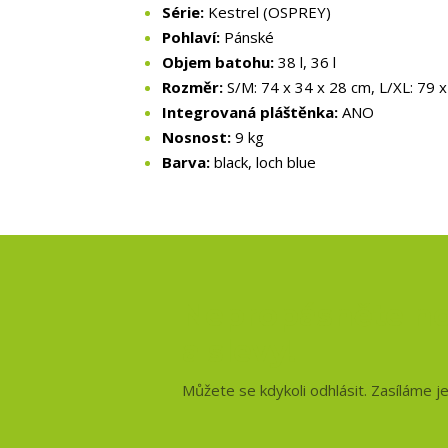
Série:
Kestrel (OSPREY)
Pohlaví:
Pánské
Objem batohu:
38 l, 36 l
Rozměr:
S/M: 74 x 34 x 28 cm, L/XL: 79 
Integrovaná pláštěnka:
ANO
Nosnost:
9 kg
Barva:
black, loch blue
Nepropásněte no
a slevy!
Můžete se kdykoli odhlásit. Zasíláme j