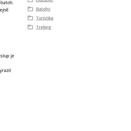
 batoh.
Batohy
ejně
Turistika
Treking
u
stup je
m
yrazit