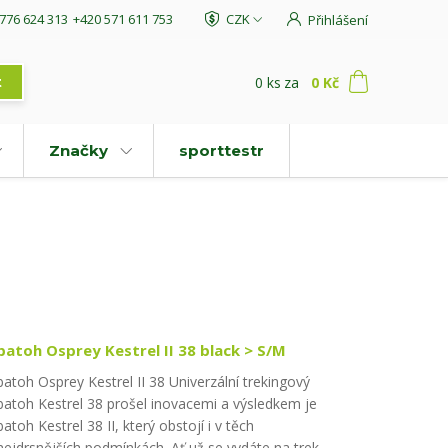
776 624 313
+420 571 611 753
CZK
Přihlášení
0
ks
za
0 Kč
t
Značky
sporttestr
batoh Osprey Kestrel II 38 black > S/M
batoh Osprey Kestrel II 38 Univerzální trekingový
batoh Kestrel 38 prošel inovacemi a výsledkem je
batoh Kestrel 38 II, který obstojí i v těch
nejdrsnějších podmínkách. Ať už se vydáte na trek