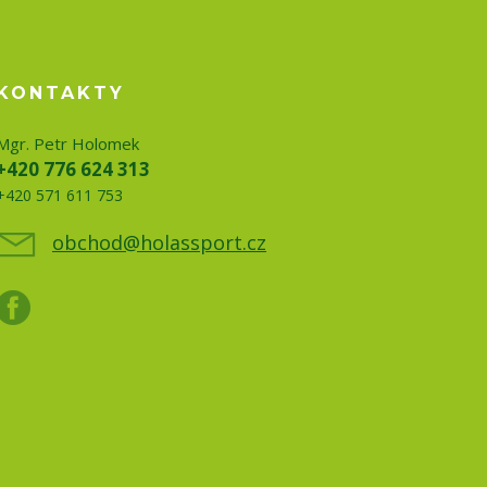
KONTAKTY
Mgr. Petr Holomek
+420 776 624 313
+420 571 611 753
obchod@holassport.cz