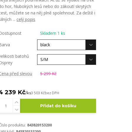
do hor, hlubokých lesů nebo do zákoutí skrytých
cest, můžete se na něj plně spolehnout. Za deště i
silných ...
celý popis
Dostupnost
Skladem 1 ks
Barva
velikosti batohů
Osprey
Cena před slevou
5 299 Kč
4 239 Kč
/
ks
3 503 Kč
bez DPH
Přidat do košíku
Číslo produktu:
843820153200
EAN kód:
843820153200