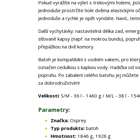
Pokud vyrážíte na výlet s trekovými holemi, ji
Jednoduše prostrčíte hole dvěma elastickými o
jednoduše a rychle je opět vyndáte. Navíc, tento
Další vychytávky: nastavitelná délka zad, emerg
síťované kapsy (např. na mokrou bundu), popruhy
přepážkou na dvě komory.
Batoh je kompatibilní s vodním vakem, pro kt
označen cedulkou s kapkou vody. Hadička od v
popruhu. Po zabalení celého batohu jej můžete
za dobrodružstvím!
Velikosti
: S/M - 36 l - 1460 g / M/L - 38 l - 154
Parametry:
Značka:
Osprey
Typ produktu:
batoh
Hmotnost:
1846 g, 1926 g