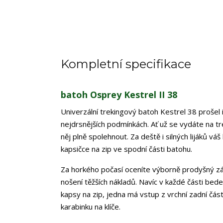
Kompletní specifikace
batoh Osprey Kestrel II 38
Univerzální trekingový batoh Kestrel 38 proše
nejdrsnějších podmínkách. Ať už se vydáte na t
něj plně spolehnout. Za deště i silných lijáků v
kapsičce na zip ve spodní části batohu.
Za horkého počasí oceníte výborně prodyšný zá
nošení těžších nákladů. Navíc v každé části bede
kapsy na zip, jedna má vstup z vrchní zadní část
karabinku na klíče.