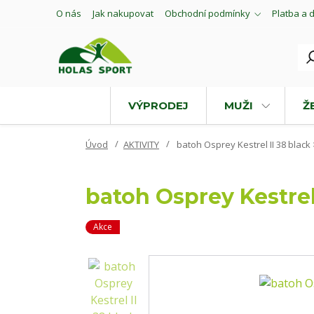
O nás
Jak nakupovat
Obchodní podmínky
Platba a 
VÝPRODEJ
MUŽI
Ž
Úvod
AKTIVITY
batoh Osprey Kestrel II 38 black
batoh Osprey Kestrel 
Akce