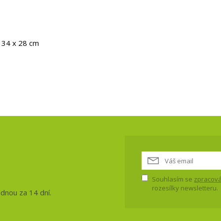
x 34 x 28 cm
vinky, akce
Souhlasím se
zpracová
rozesílky newsletteru.
ednou za 14 dní.