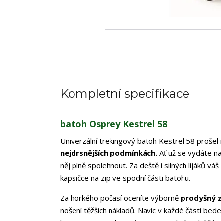
Kompletní specifikace
batoh Osprey Kestrel 58
Univerzální trekingový batoh Kestrel 58 proše
nejdrsnějších podmínkách.
Ať už se vydáte na
něj plně spolehnout. Za deště i silných lijáků v
kapsičce na zip ve spodní části batohu.
Za horkého počasí oceníte výborně
prodyšný 
nošení těžších nákladů. Navíc v každé části bede