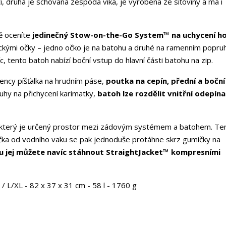
i, druhá je schovaná zespoda víka, je vyrobena ze síťoviny a má i
tě oceníte
jedinečný Stow-on-the-Go System™ na uchycení hol
ckými očky – jedno očko je na batohu a druhé na ramenním popruh
, tento batoh nabízí boční vstup do hlavní části batohu na zip.
gency píšťalka na hrudním páse,
poutka na cepín, přední a boční
uhy na přichycení karimatky,
batoh lze rozdělit vnitřní odepín
který je určený prostor mezi zádovým systémem a batohem. Te
čka od vodního vaku se pak jednoduše protáhne skrz gumičky na
hu jej můžete navíc stáhnout StraightJacket™ kompresními
 / L/XL - 82 x 37 x 31 cm - 58 l - 1760 g