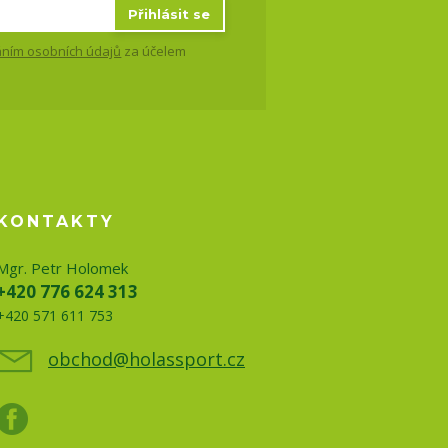
Přihlásit se
ním osobních údajů
za účelem
KONTAKTY
Mgr. Petr Holomek
+420 776 624 313
+420 571 611 753
obchod@holassport.cz