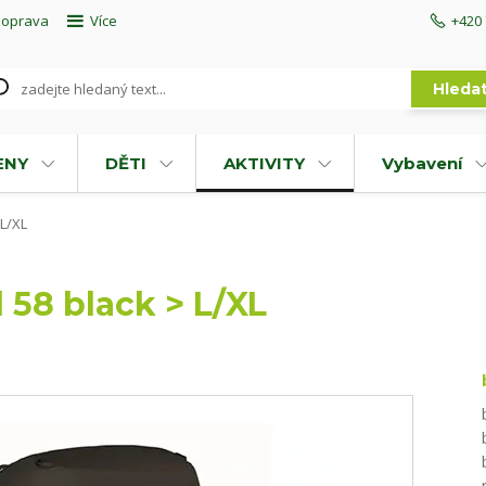
doprava
Více
+420 
Hleda
ENY
DĚTI
AKTIVITY
Vybavení
 L/XL
 58 black > L/XL