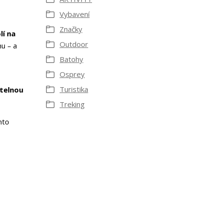
Vybavení
Značky
í na
Outdoor
u – a
Batohy
Osprey
Turistika
atelnou
Treking
nto