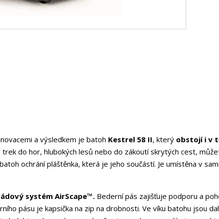
l inovacemi a výsledkem je batoh
Kestrel 58 II
, který
obstojí i v 
 trek do hor, hlubokých lesů nebo do zákoutí skrytých cest, může
áš batoh ochrání pláštěnka, která je jeho součástí. Je umístěna v sa
zádový systém AirScape™.
Bederní pás zajišťuje podporu a poho
rního pásu je kapsička na zip na drobnosti. Ve víku batohu jsou dal