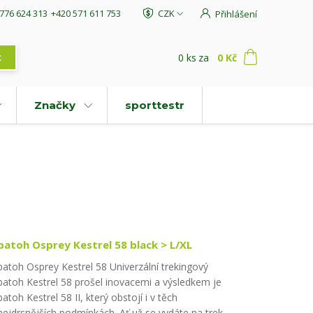
776 624 313
+420 571 611 753
CZK
Přihlášení
0
ks
za
0 Kč
t
Značky
sporttestr
batoh Osprey Kestrel 58 black > L/XL
batoh Osprey Kestrel 58 Univerzální trekingový
batoh Kestrel 58 prošel inovacemi a výsledkem je
batoh Kestrel 58 II, který obstojí i v těch
nejdrsnějších podmínkách. Ať už se vydáte na trek