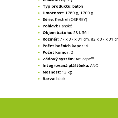
Typ produktu:
batoh
Hmotnost:
1780 g, 1700 g
Série:
Kestrel (OSPREY)
Pohlaví:
Pánské
Objem batohu:
58 l, 56 l
Rozměr:
77 x 37 x 31 cm, 82 x 37 x 31 c
Počet bočních kapes:
4
Počet komor:
2
Zádový systém:
AirScape™
Integrovaná pláštěnka:
ANO
Nosnost:
13 kg
Barva:
black