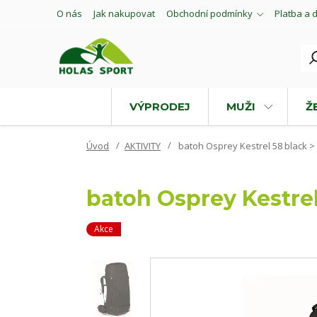
O nás
Jak nakupovat
Obchodní podmínky
Platba a 
VÝPRODEJ
MUŽI
Ž
Úvod
AKTIVITY
batoh Osprey Kestrel 58 black >
batoh Osprey Kestrel
Akce