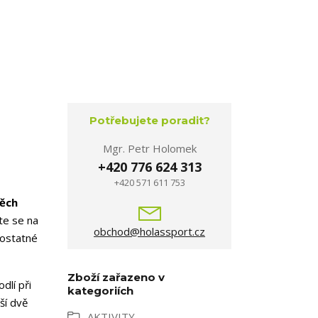
Potřebujete poradit?
Mgr. Petr Holomek
+420 776 624 313
+420 571 611 753
těch
te se na
obchod@holassport.cz
mostatné
Zboží zařazeno v
dlí při
kategoriích
ší dvě
AKTIVITY