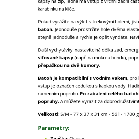
kapsy na zip, jedna má vstup z vrchní zadní část
karabinku na klíče.
Pokud vyrážíte na výlet s trekovými holemi, jis
batoh.
Jednoduše prostrčíte hole dvěma elasti
stejně jednoduše a rychle je opět vyndáte. Navíc
Další vychytávky: nastavitelná délka zad, emer
síťované kapsy
(např. na mokrou bundu), popr
přepážkou na dvě komory.
Batoh je kompatibilní s vodním vakem,
pro 
vstup je označen cedulkou s kapkou vody. Hadi
ramenním popruhu.
Po zabalení celého bato
popruhy.
A můžete vyrazit za dobrodružstvím!
Velikosti
: S/M - 77 x 37 x 31 cm - 56 l - 1700 g
Parametry:
Značka:
Osprey