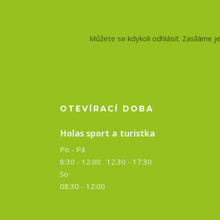
Nepropásněte no
a slevy!
Můžete se kdykoli odhlásit. Zasíláme j
OTEVÍRACÍ DOBA
Holas sport a turistka
Po - Pá
8:30 - 12.00 12.30 -
17:30
So
08:30 - 12:00