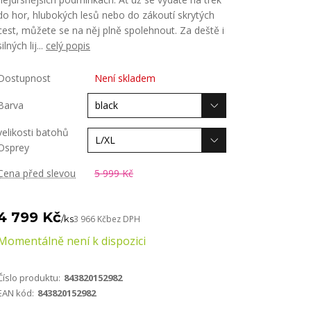
do hor, hlubokých lesů nebo do zákoutí skrytých
cest, můžete se na něj plně spolehnout. Za deště i
silných lij...
celý popis
Dostupnost
Není skladem
Barva
velikosti batohů
Osprey
Cena před slevou
5 999 Kč
4 799 Kč
/
ks
3 966 Kč
bez DPH
Momentálně není k dispozici
Číslo produktu:
843820152982
EAN kód:
843820152982