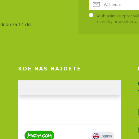
vinky, akce
Souhlasím se
zpracová
rozesílky newsletteru.
ednou za 14 dní.
KDE NÁS NAJDETE