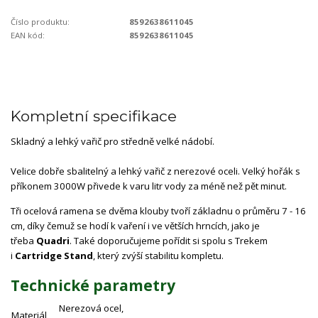
Číslo produktu:
8592638611045
EAN kód:
8592638611045
Kompletní specifikace
Skladný a lehký vařič pro středně velké nádobí.
Velice dobře sbalitelný a lehký vařič z nerezové oceli. Velký hořák s
příkonem 3000W přivede k varu litr vody za méně než pět minut.
Tři ocelová ramena se dvěma klouby tvoří základnu o průměru 7 - 16
cm, díky čemuž se hodí k vaření i ve větších hrncích, jako je
třeba
Quadri
. Také doporučujeme pořídit si spolu s Trekem
i
Cartridge Stand
, který zvýší stabilitu kompletu.
Technické parametry
Nerezová ocel,
Materiál