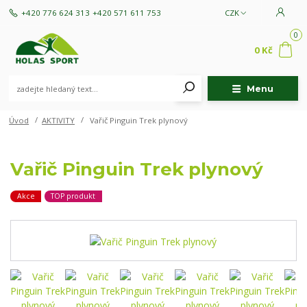
+420 776 624 313
+420 571 611 753
CZK
0
0 Kč
Menu
Úvod
AKTIVITY
Vařič Pinguin Trek plynový
Vařič Pinguin Trek plynový
Akce
TOP produkt