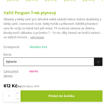
Vařič Pinguin Trek plynový
Skladný a lehký vařič pro středně velké nádobí.Velice dobře sbalitelný a
lehký vařič z nerezové oceli. Velký hořák s příkonem 3000W přivede k
varu litr vody za méně než pět minut. Tři ocelová ramena se dvěma
klouby tvoří základnu o průměru 7 - 16 cm, díky čemuž se hodí k vaření i
ve větších hrncích...
celý popis
Dostupnost
Skladem 8 ks
Barva
Cena před
680 Kč
slevou
612 Kč
/
ks
506 Kč
bez DPH
Přidat do košíku