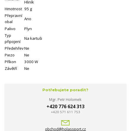
Hliník
Hmotnost
95 g
Přepravní
Ano
obal
Palivo
Plyn
Typ
Na kartuši
připojení
Předehřev
Ne
Piezo
Ne
Příkon
3000 W
Závětří
Ne
Potřebujete poradit?
Mgr. Petr Holomek
+420 776 624 313
+420 571 611 753
obchod@holassport.cz