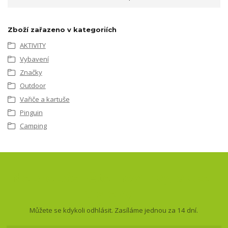
Zboží zařazeno v kategoriích
AKTIVITY
Vybavení
Značky
Outdoor
Vařiče a kartuše
Pinguin
Camping
Nepropásněte novinky, akce
a slevy!
Můžete se kdykoli odhlásit. Zasíláme jednou za 14 dní.