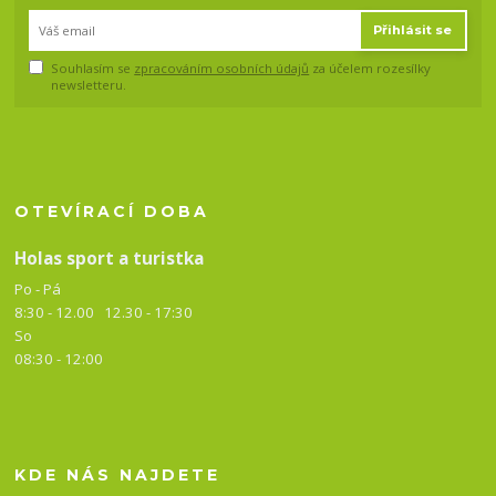
Přihlásit se
Souhlasím se
zpracováním osobních údajů
za účelem rozesílky
newsletteru.
OTEVÍRACÍ DOBA
Holas sport a turistka
Po - Pá
8:30 - 12.00 12.30 -
17:30
So
08:30 - 12:00
KDE NÁS NAJDETE