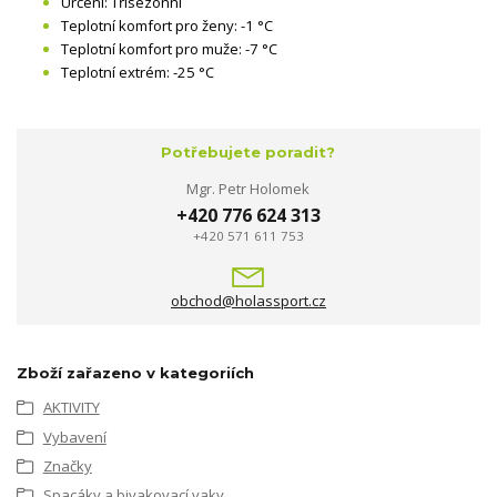
Určení: Třísezónní
Teplotní komfort pro ženy: -1 °C
Teplotní komfort pro muže: -7 °C
Teplotní extrém: -25 °C
Potřebujete poradit?
Mgr. Petr Holomek
+420 776 624 313
+420 571 611 753
obchod@holassport.cz
Zboží zařazeno v kategoriích
AKTIVITY
Vybavení
Značky
Spacáky a bivakovací vaky