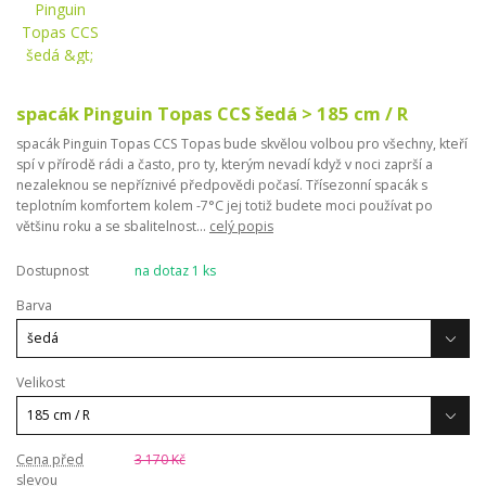
spacák Pinguin Topas CCS šedá > 185 cm / R
spacák Pinguin Topas CCS Topas bude skvělou volbou pro všechny, kteří
spí v přírodě rádi a často, pro ty, kterým nevadí když v noci zaprší a
nezaleknou se nepříznivé předpovědi počasí. Třísezonní spacák s
teplotním komfortem kolem -7°C jej totiž budete moci používat po
většinu roku a se sbalitelnost...
celý popis
Dostupnost
na dotaz 1 ks
Barva
Velikost
Cena před
3 170 Kč
slevou