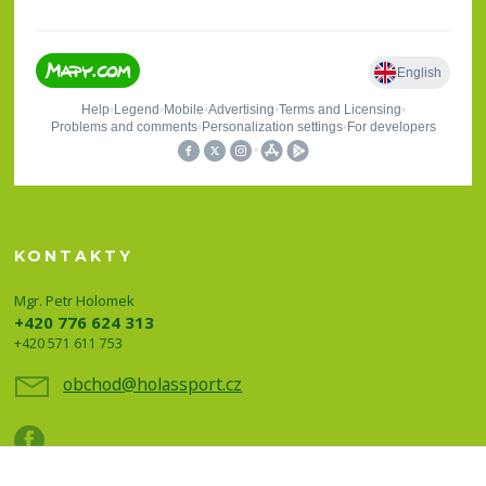
KONTAKTY
Mgr. Petr Holomek
+420 776 624 313
+420 571 611 753
obchod@holassport.cz