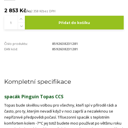
2 853 Kč
/
ks
2 358 Kč
bez DPH
Přidat do košíku
Číslo produktu:
8592638231281
EAN kód:
8592638231281
Kompletní specifikace
spacák Pinguin Topas CCS
Topas bude skvělou volbou pro všechny, kteří spí v přírodě rádi a
často, pro ty, kterým nevadí když v noci zaprší a nezaleknou se
nepříznivé předpovědi počasí. Třísezonní spacák s teplotním
komfortem kolem -7°C jej totiž budete moci používat po většinu roku