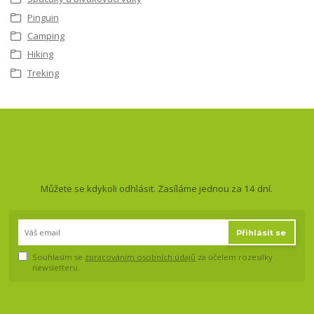
Pinguin
Camping
Hiking
Treking
Nepropásněte novinky, akce
a slevy!
Můžete se kdykoli odhlásit. Zasíláme jednou za 14 dní.
Přihlásit se
Souhlasím se
zpracováním osobních údajů
za účelem rozesílky
newsletteru.