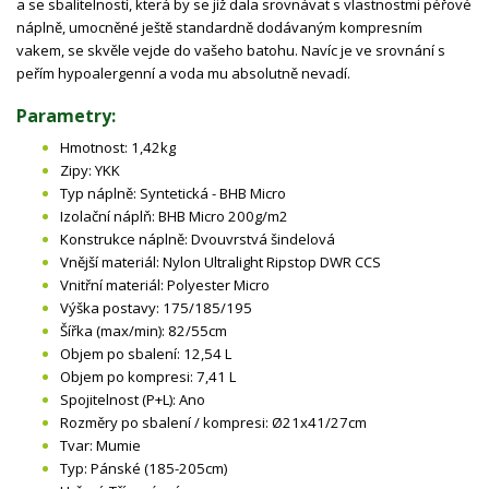
a se sbalitelností, která by se již dala srovnávat s vlastnostmi péřové
náplně, umocněné ještě standardně dodávaným kompresním
vakem, se skvěle vejde do vašeho batohu. Navíc je ve srovnání s
peřím hypoalergenní a voda mu absolutně nevadí.
Parametry:
Hmotnost: 1,42kg
Zipy: YKK
Typ náplně: Syntetická - BHB Micro
Izolační náplň: BHB Micro 200g/m2
Konstrukce náplně: Dvouvrstvá šindelová
Vnější materiál: Nylon Ultralight Ripstop DWR CCS
Vnitřní materiál: Polyester Micro
Výška postavy: 175/185/195
Šířka (max/min): 82/55cm
Objem po sbalení: 12,54 L
Objem po kompresi: 7,41 L
Spojitelnost (P+L): Ano
Rozměry po sbalení / kompresi: Ø21x41/27cm
Tvar: Mumie
Typ: Pánské (185-205cm)