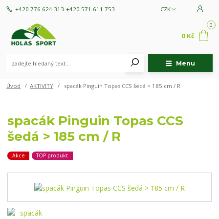
+420 776 624 313
+420 571 611 753
CZK
0
0 Kč
Menu
Úvod
AKTIVITY
spacák Pinguin Topas CCS šedá > 185 cm / R
spacák Pinguin Topas CCS
šedá > 185 cm / R
Akce
TOP produkt