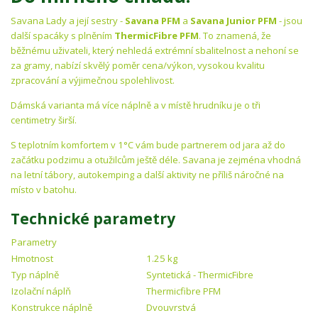
Savana Lady a její sestry -
Savana PFM
a
Savana Junior PFM
- jsou
další spacáky s plněním
ThermicFibre PFM
. To znamená, že
běžnému uživateli, který nehledá extrémní sbalitelnost a nehoní se
za gramy, nabízí skvělý poměr cena/výkon, vysokou kvalitu
zpracování a výjimečnou spolehlivost.
Dámská varianta má více náplně a v místě hrudníku je o tři
centimetry širší.
S teplotním komfortem v 1°C vám bude partnerem od jara až do
začátku podzimu a otužilcům ještě déle. Savana je zejména vhodná
na letní tábory, autokemping a další aktivity ne příliš náročné na
místo v batohu.
Technické parametry
Parametry
Hmotnost
1.25 kg
Typ náplně
Syntetická - ThermicFibre
Izolační náplň
Thermicfibre PFM
Konstrukce náplně
Dvouvrstvá