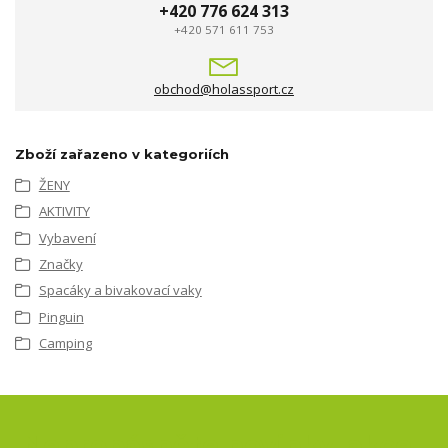
+420 776 624 313
+420 571 611 753
obchod@holassport.cz
Zboží zařazeno v kategoriích
ŽENY
AKTIVITY
Vybavení
Značky
Spacáky a bivakovací vaky
Pinguin
Camping
Nepropásněte novinky, akce