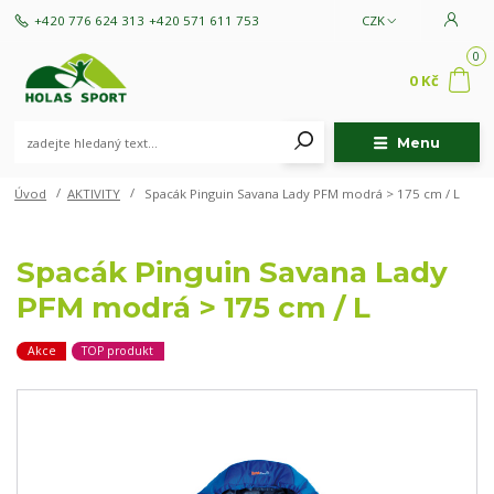
+420 776 624 313
+420 571 611 753
CZK
0
0 Kč
Menu
Úvod
AKTIVITY
Spacák Pinguin Savana Lady PFM modrá > 175 cm / L
Spacák Pinguin Savana Lady
PFM modrá > 175 cm / L
Akce
TOP produkt