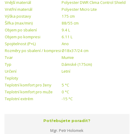
Vnější materiál
Polyester DWR Clima Control Shield
Vnitřní materiál
Polyester Micro Lite
Výška postavy
175 cm
Šířka (max/min)
88/55 cm
Objem po sbalení
9.4 L
Objem po kompresi
6.11 L
Spojitelnost (P+L)
Ano
Rozměry po sbalení / kompresi
Ø18x37/24 cm
Tvar
Mumie
Typ
Dámské (175cm)
Určení
Letní
Teploty
Teplotní komfort pro ženy
5 °C
Teplotní komfort pro muže
0 °C
Teplotní extrém
-15 °C
Potřebujete poradit?
Mgr. Petr Holomek