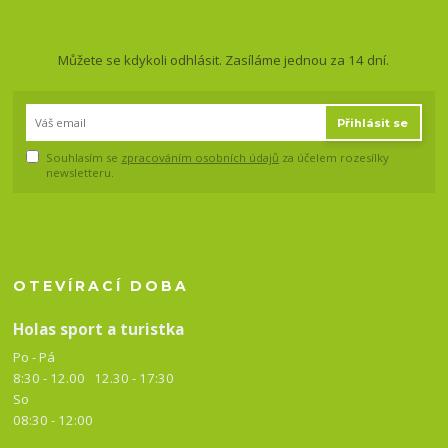
a slevy!
Můžete se kdykoli odhlásit. Zasíláme jednou za 14 dní.
Přihlásit se
Souhlasím se
zpracováním osobních údajů
za účelem rozesílky
newsletteru.
OTEVÍRACÍ DOBA
Holas sport a turistka
Po - Pá
8:30 - 12.00 12.30 -
17:30
So
08:30 - 12:00