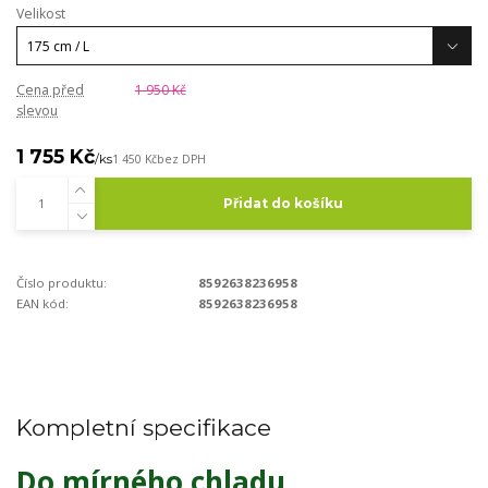
Velikost
Cena před
1 950 Kč
slevou
1 755 Kč
/
ks
1 450 Kč
bez DPH
Přidat do košíku
Číslo produktu:
8592638236958
EAN kód:
8592638236958
Kompletní specifikace
Do mírného chladu.