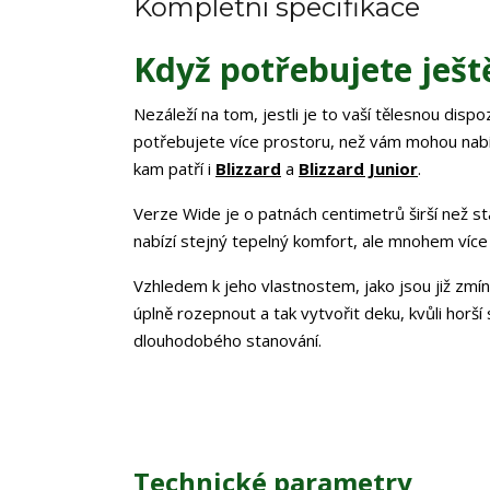
Kompletní specifikace
Když potřebujete ješt
Nezáleží na tom, jestli je to vaší tělesnou dis
potřebujete více prostoru, než vám mohou nabíd
kam patří i
Blizzard
a
Blizzard Junior
.
Verze Wide je o patnách centimetrů širší než s
nabízí stejný tepelný komfort, ale mnohem více
Vzhledem k jeho vlastnostem, jako jsou již zmíně
úplně rozepnout a tak vytvořit deku, kvůli horš
dlouhodobého stanování.
Technické parametry