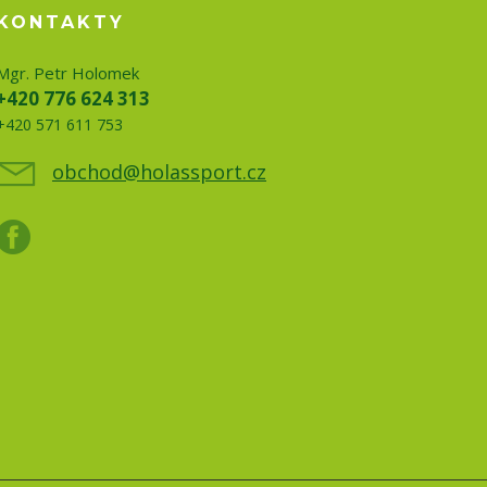
KONTAKTY
Mgr. Petr Holomek
+420 776 624 313
+420 571 611 753
obchod@holassport.cz