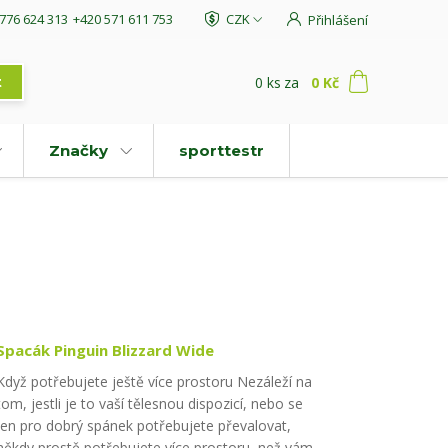
776 624 313
+420 571 611 753
CZK
Přihlášení
0
ks
za
0 Kč
t
Značky
sporttestr
Spacák Pinguin Blizzard Wide
Když potřebujete ještě více prostoru Nezáleží na
tom, jestli je to vaší tělesnou dispozicí, nebo se
jen pro dobrý spánek potřebujete převalovat,
někdy prostě potřebujete více prostoru, než vám