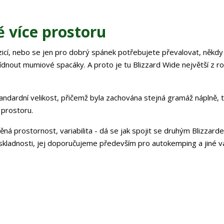
ě více prostoru
pozicí, nebo se jen pro dobrý spánek potřebujete převalovat, někd
nout mumiové spacáky. A proto je tu Blizzard Wide největší z ro
tandardní velikost, přičemž byla zachována stejná gramáž náplně, 
 prostoru.
ná prostornost, variabilita - dá se jak spojit se druhým Blizzarde
í skladnosti, jej doporučujeme především pro autokemping a jiné v