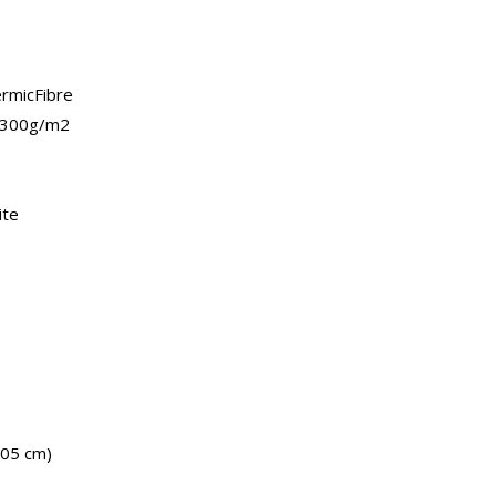
ermicFibre
6 300g/m2
ite
205 cm)