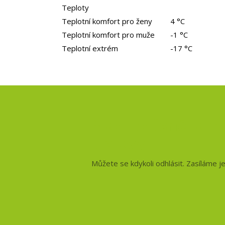
Teploty
Teplotní komfort pro ženy
4 °C
Teplotní komfort pro muže
-1 °C
Teplotní extrém
-17 °C
Nepropásněte no
a slevy!
Můžete se kdykoli odhlásit. Zasíláme j