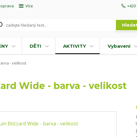
doprava
Více
+420 
Hleda
ENY
DĚTI
AKTIVITY
Vybavení
arva - velikost
ard Wide - barva - velikost