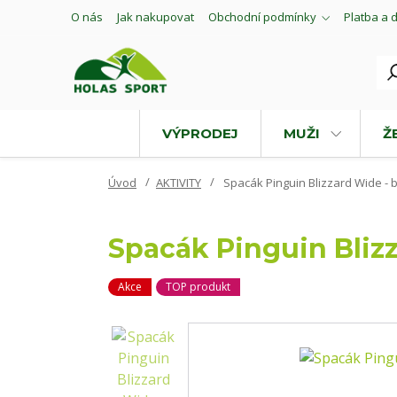
O nás
Jak nakupovat
Obchodní podmínky
Platba a 
VÝPRODEJ
MUŽI
Ž
Úvod
AKTIVITY
Spacák Pinguin Blizzard Wide - b
Spacák Pinguin Blizz
Akce
TOP produkt