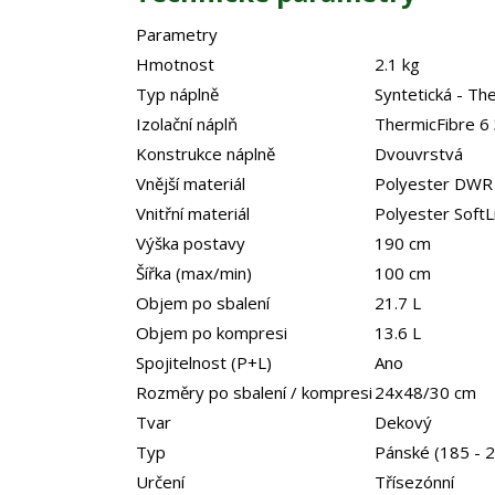
Parametry
Hmotnost
2.1 kg
Typ náplně
Syntetická - Th
Izolační náplň
ThermicFibre 
Konstrukce náplně
Dvouvrstvá
Vnější materiál
Polyester DWR
Vnitřní materiál
Polyester SoftL
Výška postavy
190 cm
Šířka (max/min)
100 cm
Objem po sbalení
21.7 L
Objem po kompresi
13.6 L
Spojitelnost (P+L)
Ano
Rozměry po sbalení / kompresi
24x48/30 cm
Tvar
Dekový
Typ
Pánské (185 - 
Určení
Třísezónní