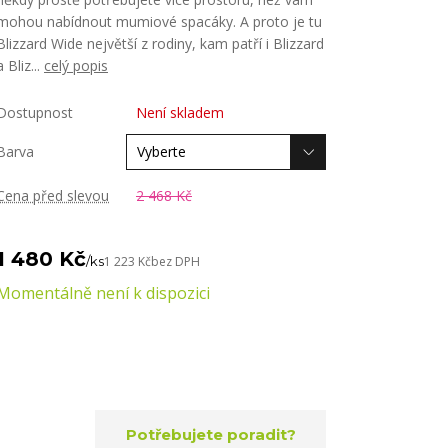
mohou nabídnout mumiové spacáky. A proto je tu
Blizzard Wide největší z rodiny, kam patří i Blizzard
a Bliz...
celý popis
Dostupnost
Není skladem
Barva
Cena před slevou
2 468 Kč
1 480 Kč
/
ks
1 223 Kč
bez DPH
Momentálně není k dispozici
Potřebujete poradit?