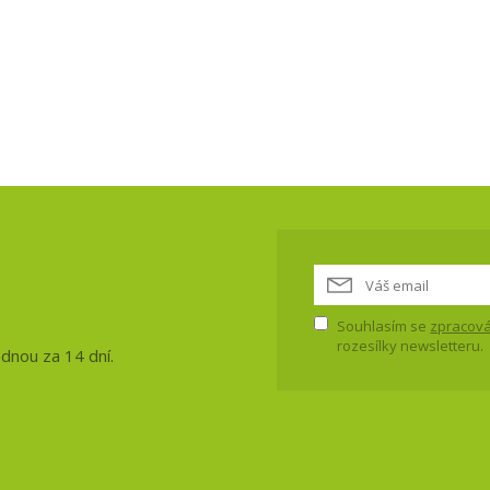
vinky, akce
Souhlasím se
zpracová
rozesílky newsletteru.
ednou za 14 dní.