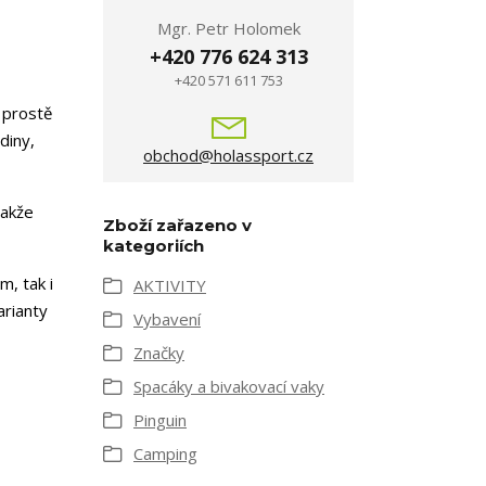
Mgr. Petr Holomek
+420 776 624 313
+420 571 611 753
y prostě
diny,
obchod@holassport.cz
takže
Zboží zařazeno v
kategoriích
m, tak i
AKTIVITY
arianty
Vybavení
Značky
Spacáky a bivakovací vaky
Pinguin
Camping