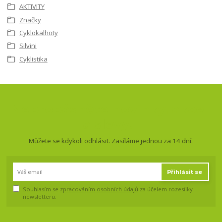
AKTIVITY
Značky
Cyklokalhoty
Silvini
Cyklistika
Nepropásněte novinky, akce
a slevy!
Můžete se kdykoli odhlásit. Zasíláme jednou za 14 dní.
Přihlásit se
Souhlasím se
zpracováním osobních údajů
za účelem rozesílky
newsletteru.