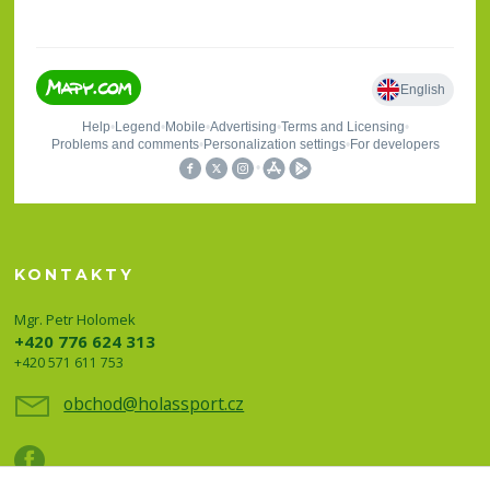
KONTAKTY
Mgr. Petr Holomek
+420 776 624 313
+420 571 611 753
obchod@holassport.cz