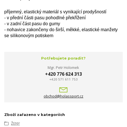
příjemný, elastický materiál s vynikající prodyšností
- v přední části pasu pohodlné překřížení
- v zadní část pasu do gumy
- nohavice zakončeny do širší, měkké, elastické manžety
se silikonovým potiskem
Potřebujete poradit?
Mgr. Petr Holomek
+420 776 624 313
+420 571 611 753
obchod@holassport.cz
Zboží zařazeno v kategoriích
ŽENY