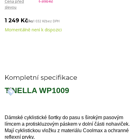
Cena před
1 390 Kč
slevou
1 249 Kč
/
ks
1 032 Kč
bez DPH
Momentálně není k dispozici
Kompletní specifikace
TINELLA WP1009
Dámské cyklistické šortky do pasu s širokým pasovým
límcem a protiskluzovým páskem v dolní části nohaviček.
Mají cyklistickou vložku z materiálu Coolmax a ochranné
reflexní prvky.