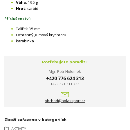
Váha:
195 g
Hrot:
carbid
Příslušenství:
Talířek 35 mm
Ochranný gumový kryt hrotu
karabinka
Potřebujete poradit?
Mgr. Petr Holomek
+420 776 624 313
+420 571 611 753
obchod@holassport.cz
Zboží zařazeno v kategoriích
AKTIVITY