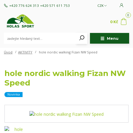
+420 776 624 313
+420 571 611 753
CZK
0
0 Kč
Menu
Úvod
AKTIVITY
hole nordic walking Fizan NW Speed
hole nordic walking Fizan NW
Speed
Novinka