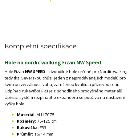
Kompletní specifikace
Hole na nordic walking Fizan NW Speed
Hole Fizan
NW SPEED
– dvoudílné hole určené pro Nordic-walking
tedy tkz. Severskou chůzi. Jeden z nejprodávanějších modelů pro
svou univerzálnost, váhu, zaručenou kvalitu a příznivou cenu.
Odpínací rukavička
FR3
je z pohodlného prodyšného materiálů.
Upínací systém rozpínacího expanderu se používá na nastavení
výšky hole.
Materiál:
ALU 7075
Rozměry:
75-125 cm
Rukavička:
FR3
Průměr:
16/14 mm