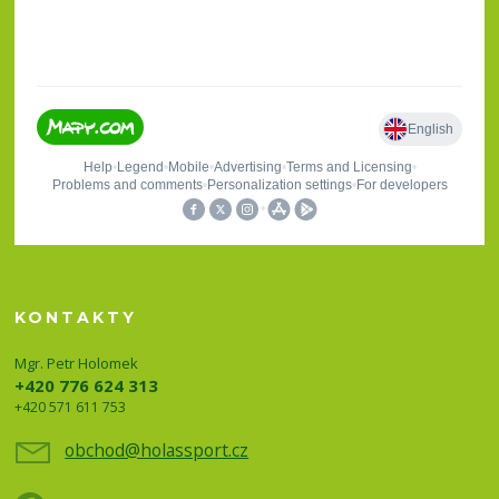
KONTAKTY
Mgr. Petr Holomek
+420 776 624 313
+420 571 611 753
obchod@holassport.cz