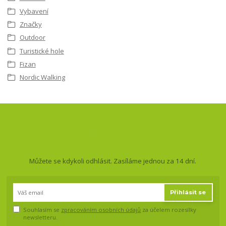
Vybavení
Značky
Outdoor
Turistické hole
Fizan
Nordic Walking
Nepropásněte novinky, akce
a slevy!
Můžete se kdykoli odhlásit. Zasíláme jednou za 14 dní.
Přihlásit se
Souhlasím se
zpracováním osobních údajů
za účelem rozesílky
newsletteru.