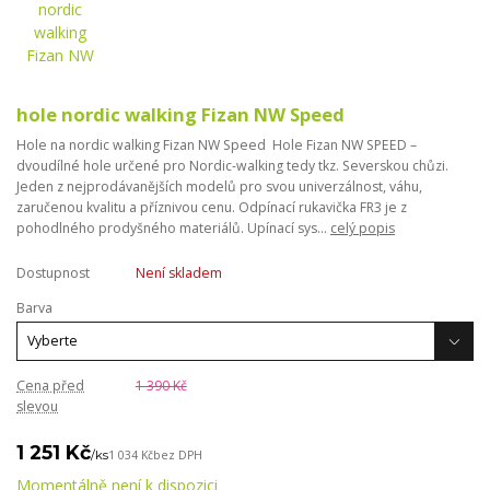
hole nordic walking Fizan NW Speed
Hole na nordic walking Fizan NW Speed Hole Fizan NW SPEED –
dvoudílné hole určené pro Nordic-walking tedy tkz. Severskou chůzi.
Jeden z nejprodávanějších modelů pro svou univerzálnost, váhu,
zaručenou kvalitu a příznivou cenu. Odpínací rukavička FR3 je z
pohodlného prodyšného materiálů. Upínací sys...
celý popis
Dostupnost
Není skladem
Barva
Cena před
1 390 Kč
slevou
1 251 Kč
/
ks
1 034 Kč
bez DPH
Momentálně není k dispozici