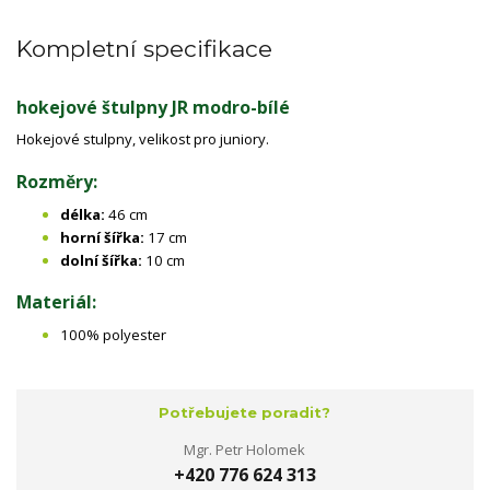
Kompletní specifikace
hokejové štulpny JR modro-bílé
Hokejové stulpny, velikost pro juniory.
Rozměry:
délka:
46 cm
horní šířka:
17 cm
dolní šířka:
10 cm
Materiál:
100% polyester
Potřebujete poradit?
Mgr. Petr Holomek
+420 776 624 313