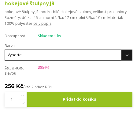
hokejové štulpny JR
hokejové štulpny JR modro-bílé Hokejové stulpny, velikost pro juniory.
Rozměry: délka: 46 cm horní šířka: 17 cm dolní šířka: 10 cm Materiál:
100% polyester
celý popis
Dostupnost
Skladem 1 ks
Barva
Cena před
285 Kč
slevou
256 Kč
/
ks
212 Kč
bez DPH
Přidat do košíku