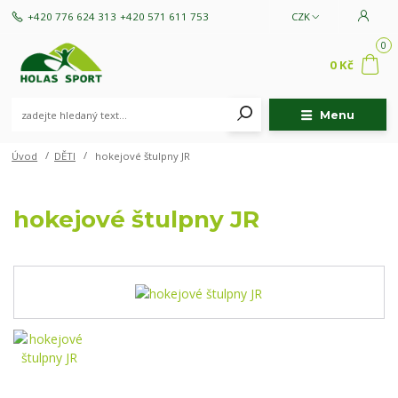
+420 776 624 313
+420 571 611 753
CZK
0
0 Kč
Menu
Úvod
DĚTI
hokejové štulpny JR
hokejové štulpny JR