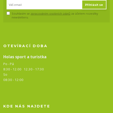
Přihlásit se
Souhlasím se
zpracováním osobních údajů
za účelem rozesílky
newsletteru.
OTEVÍRACÍ DOBA
Holas sport a turistka
Po - Pá
8:30 - 12.00 12.30 -
17:30
So
08:30 - 12:00
KDE NÁS NAJDETE