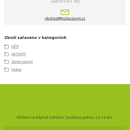
+420 571 611 753
obchod@holassport.cz
Zboží zařazeno v kategoriích
DĚTI
AKTIVITY
Zimní sporty
Hokej
Nepropásněte novinky, akce
a slevy!
Můžete se kdykoli odhlásit. Zasíláme jednou za 14 dní.