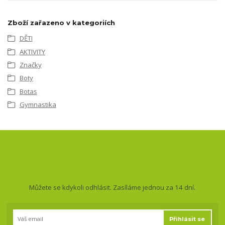
Zboží zařazeno v kategoriích
DĚTI
AKTIVITY
Značky
Boty
Botas
Gymnastika
Nepropásněte novinky, akce
a slevy!
Můžete se kdykoli odhlásit. Zasíláme jednou za 14 dní.
Přihlásit se