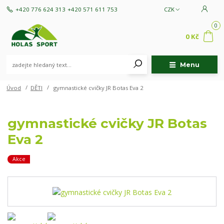
+420 776 624 313
+420 571 611 753
CZK
0
0 Kč
Menu
Úvod
DĚTI
gymnastické cvičky JR Botas Eva 2
gymnastické cvičky JR Botas
Eva 2
Akce