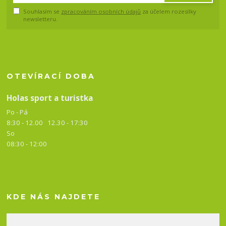
Souhlasím se
zpracováním osobních údajů
za účelem rozesílky
newsletteru.
OTEVÍRACÍ DOBA
Holas sport a turistka
Po - Pá
8:30 - 12.00 12.30 -
17:30
So
08:30 - 12:00
KDE NÁS NAJDETE