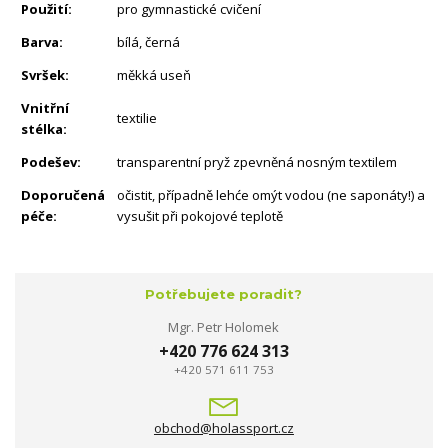
Použití:
pro gymnastické cvičení
Barva:
bílá, černá
Svršek:
měkká useň
Vnitřní
textilie
stélka:
Podešev:
transparentní pryž zpevněná nosným textilem
Doporučená
očistit, případně lehće omýt vodou (ne saponáty!) a
péče:
vysušit při pokojové teplotě
Potřebujete poradit?
Mgr. Petr Holomek
+420 776 624 313
+420 571 611 753
obchod@holassport.cz