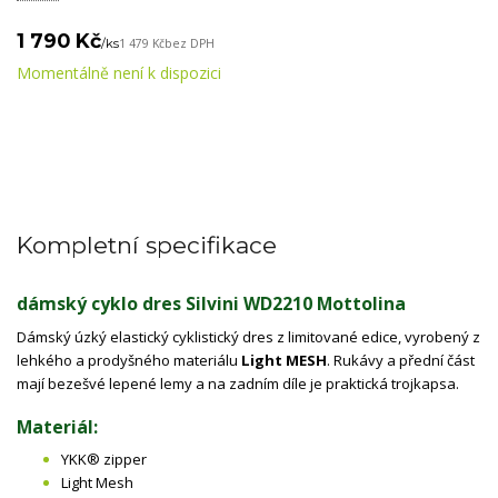
1 790 Kč
/
ks
1 479 Kč
bez DPH
Momentálně není k dispozici
Kompletní specifikace
dámský cyklo dres Silvini WD2210 Mottolina
Dámský úzký elastický cyklistický dres z limitované edice, vyrobený z
lehkého a prodyšného materiálu
Light MESH
. Rukávy a přední část
mají bezešvé lepené lemy a na zadním díle je praktická trojkapsa.
Materiál:
YKK® zipper
Light Mesh