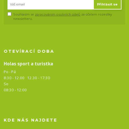
Přihlásit se
Souhlasím se
zpracováním osobních údajů
za účelem rozesílky
newsletteru.
OTEVÍRACÍ DOBA
Holas sport a turistka
Po - Pá
8:30 - 12.00 12.30 -
17:30
So
08:30 - 12:00
KDE NÁS NAJDETE