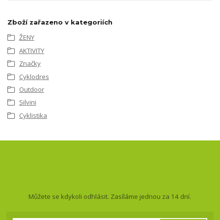
Zboží zařazeno v kategoriích
ŽENY
AKTIVITY
Značky
Cyklodres
Outdoor
Silvini
Cyklistika
Nepropásněte novinky, akce
a slevy!
Můžete se kdykoli odhlásit. Zasíláme jednou za 14 dní.