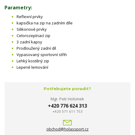
Parametry:
Reflexní prvky
kapsička na zip na zadním díle
Silikonové prvky
Celorozepínací zip
3 zadní kapsy
Prodloužený zadní díl
Vypasovaný sportovní střih
Lehký kostěný zip
Lepené lemování
Potřebujete poradit?
Mgr. Petr Holomek
+420 776 624 313
+420 571 611 753
obchod@holassport.cz