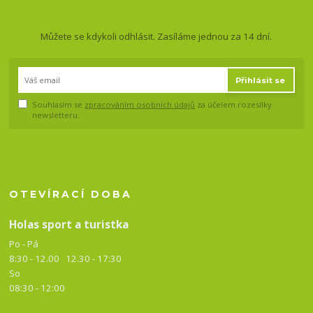
a slevy!
Můžete se kdykoli odhlásit. Zasíláme jednou za 14 dní.
Přihlásit se
Souhlasím se
zpracováním osobních údajů
za účelem rozesílky
newsletteru.
OTEVÍRACÍ DOBA
Holas sport a turistka
Po - Pá
8:30 - 12.00 12.30 -
17:30
So
08:30 - 12:00