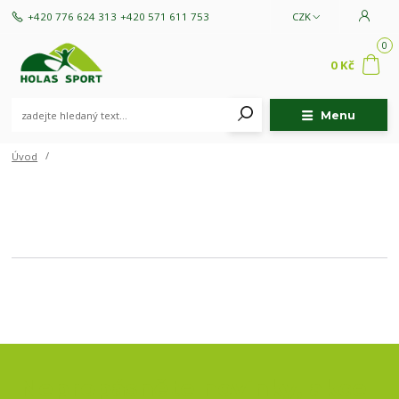
+420 776 624 313
+420 571 611 753
CZK
0
0 Kč
Menu
Úvod
Nepropásněte novinky, akce