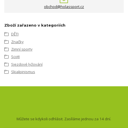
obchod@holassport.cz
Zboží zařazeno v kategoriích
DĚTI
Značky
Zimní sporty
Scott
Sjezdové lyžování
Skialpinismus
Nepropásněte novinky, akce
a slevy!
Můžete se kdykoli odhlásit. Zasíláme jednou za 14 dní.