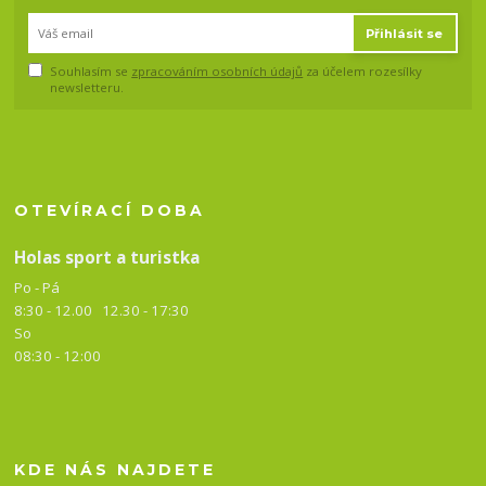
Přihlásit se
Souhlasím se
zpracováním osobních údajů
za účelem rozesílky
newsletteru.
OTEVÍRACÍ DOBA
Holas sport a turistka
Po - Pá
8:30 - 12.00 12.30 -
17:30
So
08:30 - 12:00
KDE NÁS NAJDETE