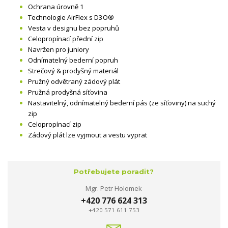
Ochrana úrovně 1
Technologie AirFlex s D3O®
Vesta v designu bez popruhů
Celopropínací přední zip
Navržen pro juniory
Odnímatelný bederní popruh
Strečový & prodyšný materiál
Pružný odvětraný zádový plát
Pružná prodyšná síťovina
Nastavitelný, odnímatelný bederní pás (ze síťoviny) na suchý
zip
Celopropínací zip
Zádový plát lze vyjmout a vestu vyprat
Potřebujete poradit?
Mgr. Petr Holomek
+420 776 624 313
+420 571 611 753