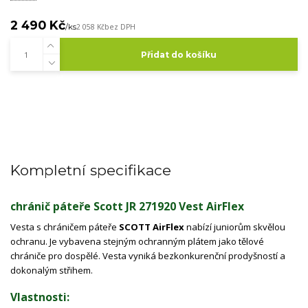
2 490 Kč
/
ks
2 058 Kč
bez DPH
Přidat do košíku
Kompletní specifikace
chránič páteře Scott JR 271920 Vest AirFlex
Vesta s chráničem páteře
SCOTT AirFlex
nabízí juniorům skvělou
ochranu. Je vybavena stejným ochranným plátem jako tělové
chrániče pro dospělé. Vesta vyniká bezkonkurenční prodyšností a
dokonalým střihem.
Vlastnosti: