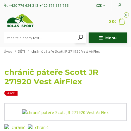
+420 776 624 313
+420 571 611 753
CZK
0
0 Kč
Menu
Úvod
DĚTI
chránič páteře Scott JR 271920 Vest AirFlex
chránič páteře Scott JR
271920 Vest AirFlex
Akce