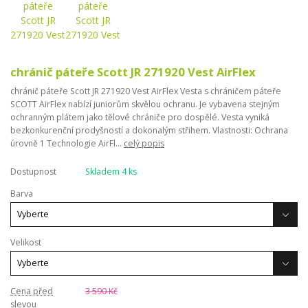
chránič páteře Scott JR 271920 Vest AirFlex
chránič páteře Scott JR 271920 Vest AirFlex Vesta s chráničem páteře
SCOTT AirFlex nabízí juniorům skvělou ochranu. Je vybavena stejným
ochranným plátem jako tělové chrániče pro dospělé. Vesta vyniká
bezkonkurenční prodyšností a dokonalým střihem. Vlastnosti: Ochrana
úrovně 1 Technologie AirFl...
celý popis
Dostupnost
Skladem 4 ks
Barva
Velikost
Cena před
3 590 Kč
slevou