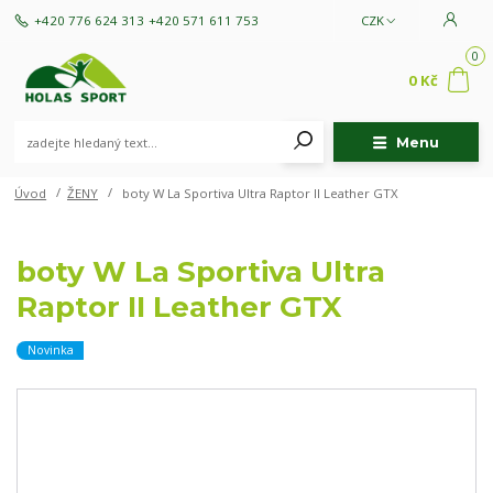
+420 776 624 313
+420 571 611 753
CZK
0
0 Kč
Menu
Úvod
ŽENY
boty W La Sportiva Ultra Raptor II Leather GTX
boty W La Sportiva Ultra
Raptor II Leather GTX
Novinka