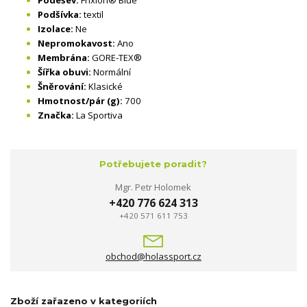
Podšívka:
textil
Izolace:
Ne
Nepromokavost:
Ano
Membrána:
GORE-TEX®
Šířka obuvi:
Normální
Šněrování:
Klasické
Hmotnost/pár (g):
700
Značka:
La Sportiva
Potřebujete poradit?
Mgr. Petr Holomek
+420 776 624 313
+420 571 611 753
obchod@holassport.cz
Zboží zařazeno v kategoriích