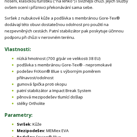
nošení, klasickou turistiku ("na lehko") i svižnější chůzi. Jejich služby
ovšem ocení i příznivci překonávání sama sebe.
Svršek z nubukové kůže a podšívka s membránou Gore-Tex®
dodávají této obuvi dostatečnou odolnost pro použití na
nezpevněných cestách. Patní stabilizátor pak poskytuje účinnou
podporu při chůzi v nerovném terénu.
Vlastnosti:
nízká hmotnost (700 g/pár ve velikosti 38 EU)
podšívka s membránou Gore-Tex® - nepromokavé
podešev FriXion® Blue s výborným poměrem
přilnavost/odolnost
gumová špička proti okopu
patní stabilizátor a Impact Break System
pěnová mezipodešev tlumící došlap
stélky Ortholite
Parametry:
Svršek:
Kůže
Mezipodešev:
MEMIex EVA
Podešev:
Frixion® Blue