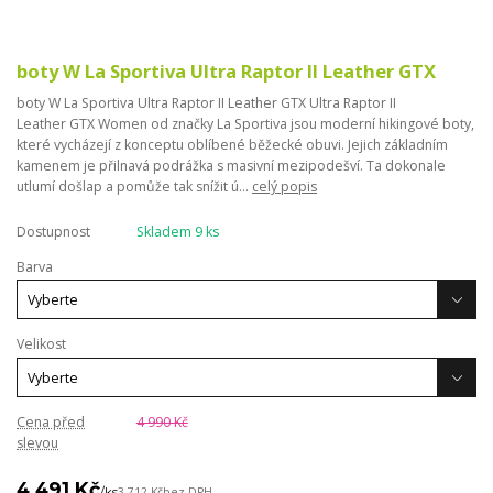
boty W La Sportiva Ultra Raptor II Leather GTX
boty W La Sportiva Ultra Raptor II Leather GTX Ultra Raptor II
Leather GTX Women od značky La Sportiva jsou moderní hikingové boty,
které vycházejí z konceptu oblíbené běžecké obuvi. Jejich základním
kamenem je přilnavá podrážka s masivní mezipodešví. Ta dokonale
utlumí došlap a pomůže tak snížit ú...
celý popis
Dostupnost
Skladem 9 ks
Barva
Velikost
Cena před
4 990 Kč
slevou
4 491 Kč
/
ks
3 712 Kč
bez DPH