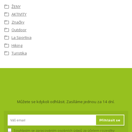
ŽENY
AKTIVITY
Značky
Outdoor
La Sportiva
Hiking
Turistika
Nepropásněte novinky, akce
a slevy!
Můžete se kdykoli odhlásit. Zasíláme jednou za 14 dní.
Přihlásit se
Souhlasím se
zpracováním osobních údajů
za účelem rozesílky