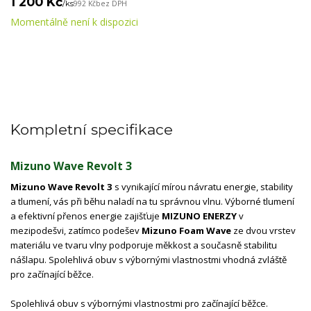
1 200 Kč
/
ks
992 Kč
bez DPH
Momentálně není k dispozici
Kompletní specifikace
Mizuno Wave Revolt 3
Mizuno Wave Revolt 3
s vynikající mírou návratu energie, stability
a tlumení, vás při běhu naladí na tu správnou vlnu. Výborné tlumení
a efektivní přenos energie zajišťuje
MIZUNO ENERZY
v
mezipodešvi, zatímco podešev
Mizuno Foam Wave
ze dvou vrstev
materiálu ve tvaru vlny podporuje měkkost a současně stabilitu
nášlapu. Spolehlivá obuv s výbornými vlastnostmi vhodná zvláště
pro začínající běžce.
Spolehlivá obuv s výbornými vlastnostmi pro začínající běžce.