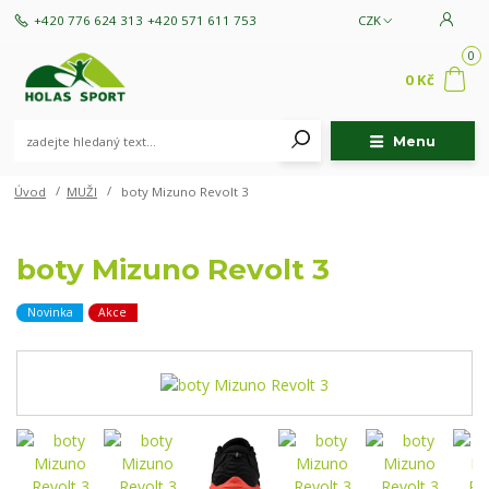
+420 776 624 313
+420 571 611 753
CZK
0
0 Kč
Menu
Úvod
MUŽI
boty Mizuno Revolt 3
boty Mizuno Revolt 3
Novinka
Akce