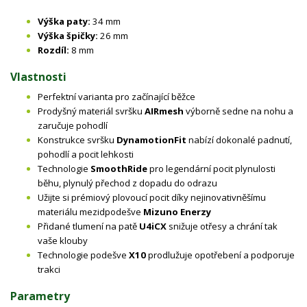
Výška paty:
34 mm
Výška špičky:
26 mm
Rozdíl:
8 mm
Vlastnosti
Perfektní varianta pro začínající běžce
Prodyšný materiál svršku
AIRmesh
výborně sedne na nohu a
zaručuje pohodlí
Konstrukce svršku
DynamotionFit
nabízí dokonalé padnutí,
pohodlí a pocit lehkosti
Technologie
SmoothRide
pro legendární pocit plynulosti
běhu, plynulý přechod z dopadu do odrazu
Užijte si prémiový plovoucí pocit díky nejinovativněšímu
materiálu mezidpodešve
Mizuno Enerzy
Přidané tlumení na patě
U4iCX
snižuje otřesy a chrání tak
vaše klouby
Technologie podešve
X10
prodlužuje opotřebení a podporuje
trakci
Parametry