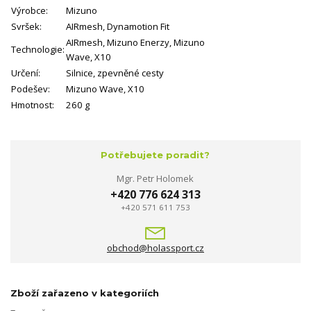
Výrobce:
Mizuno
Svršek:
AIRmesh, Dynamotion Fit
AIRmesh, Mizuno Enerzy, Mizuno
Technologie:
Wave, X10
Určení:
Silnice, zpevněné cesty
Podešev:
Mizuno Wave, X10
Hmotnost:
260 g
Potřebujete poradit?
Mgr. Petr Holomek
+420 776 624 313
+420 571 611 753
obchod@holassport.cz
Zboží zařazeno v kategoriích