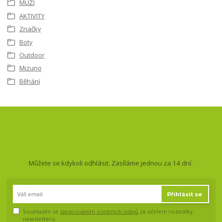
MUŽI
AKTIVITY
Značky
Boty
Outdoor
Mizuno
Běhání
Nepropásněte novinky, akce
a slevy!
Můžete se kdykoli odhlásit. Zasíláme jednou za 14 dní.
Přihlásit se
Souhlasím se
zpracováním osobních údajů
za účelem rozesílky
newsletteru.