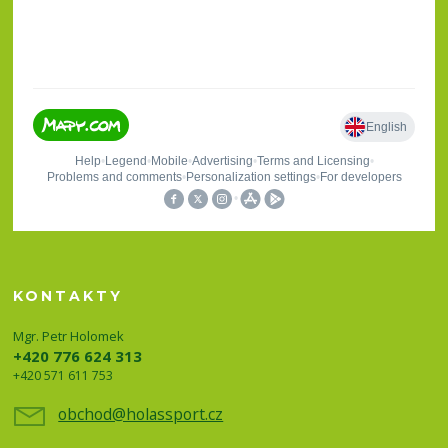
KONTAKTY
Mgr. Petr Holomek
+420 776 624 313
+420 571 611 753
obchod@holassport.cz