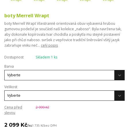
boty Merrell Wrapt
boty Merrell Wrapt Všestranně orientovaná obuv vybavená hrubou
gumovou podešví je součástí naší kolekce „naboso“. Byla navržena tak,
aby dokonale kopírovala tvar chodidla a poskytla mu stejné postavení
jako při chůzi naboso. svršek z vepřovice tradiční šněrování všitý jazyk
zabraňuje vniku neč...
celý popis
Dostupnost
Skladem 1 ks
Barva
Velikost
Cena před
2 999 Kč
slevou
2 099 Kč
/
ks
1 735 Kč
bez DPH