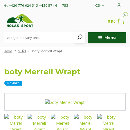
+420 776 624 313
+420 571 611 753
CZK
0
0 Kč
Menu
Úvod
MUŽI
boty Merrell Wrapt
boty Merrell Wrapt
Novinka