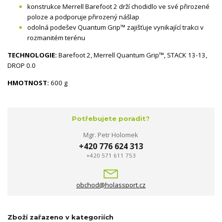
konstrukce Merrell Barefoot 2 drží chodidlo ve své přirozené
poloze a podporuje přirozený nášlap
odolná podešev Quantum Grip™ zajišťuje vynikající trakci v
rozmanitém terénu
TECHNOLOGIE:
Barefoot 2, Merrell Quantum Grip™, STACK 13-13,
DROP 0.0
HMOTNOST:
600 g
Potřebujete poradit?
Mgr. Petr Holomek
+420 776 624 313
+420 571 611 753
obchod@holassport.cz
Zboží zařazeno v kategoriích