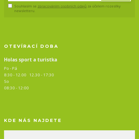
Souhlasím se
zpracováním osobních údajů
za účelem rozesílky
newsletteru.
OTEVÍRACÍ DOBA
Holas sport a turistka
Po - Pá
8:30 - 12.00 12.30 -
17:30
So
08:30 - 12:00
KDE NÁS NAJDETE