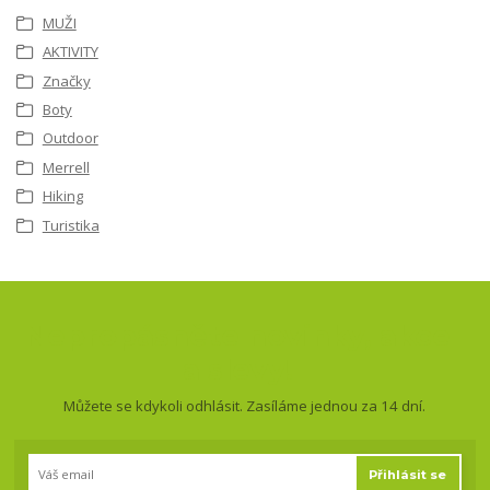
MUŽI
AKTIVITY
Značky
Boty
Outdoor
Merrell
Hiking
Turistika
Nepropásněte novinky, akce
a slevy!
Můžete se kdykoli odhlásit. Zasíláme jednou za 14 dní.
Přihlásit se