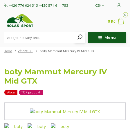
+420 776 624 313
+420 571 611 753
CZK
0
0 Kč
Menu
Úvod
VÝPRODEJ
boty Mammut Mercury IV Mid GTX
boty Mammut Mercury IV
Mid GTX
Akce
TOP produkt