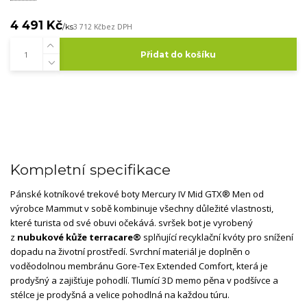
4 491 Kč
/
ks
3 712 Kč
bez DPH
Přidat do košíku
Kompletní specifikace
Pánské kotníkové trekové boty Mercury IV Mid GTX® Men od
výrobce Mammut v sobě kombinuje všechny důležité vlastnosti,
které turista od své obuvi očekává. svršek bot je vyrobený
z
nubukové kůže terracare®
splňující recyklační kvóty pro snížení
dopadu na životní prostředí. Svrchní materiál je doplněn o
voděodolnou membránu
Gore-Tex Extended Comfort, která je
prodyšný a zajišťuje pohodlí. Tlumící 3D memo pěna v podšívce a
stélce je prodyšná a velice pohodlná na každou túru.