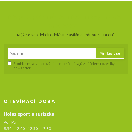
Nepropásněte novinky, akce
a slevy!
Můžete se kdykoli odhlásit. Zasíláme jednou za 14 dní.
Přihlásit se
Souhlasím se
zpracováním osobních údajů
za účelem rozesílky
newsletteru.
OTEVÍRACÍ DOBA
Holas sport a turistka
Po - Pá
8:30 - 12.00 12.30 -
17:30