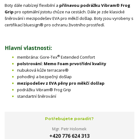
Boty dále nabízejí flexibilní a
přilnavou podrážku Vibram® Frog
Grip
pro optimální jistotu chůze na cestách. Dále je zde klasické
šněrování i mezipodešev EVA pro měkčí došlap. Boty jsou vyrobeny s
certifikací bluesign® pro ochranu životního prostředí.
Hlavní vlastnosti:
®
membrána: Gore-Tex
Extended Comfort
polstrování: Memo Foam prvotřídní kvality
nubuková kůže terracare®
pohodlný a bezpečný došlap
mezipodešev z
EVA
pěny pro měkčí došlap
podrážku Vibram® Frog Grip
standartní šněrování
Potřebujete poradit?
Mgr. Petr Holomek
+420 776 624 313