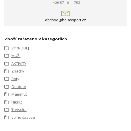
+420 571 611 753
obchod@holassport.cz
Zboží zařazeno v kategoriích
VÝPRODEJ
MUŽI
AKTIVITY
Značky
Boty
Outdoor
Mammut
Hiking
Turistika
volno časová