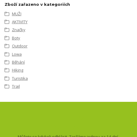
Zboží zařazeno v kategoriích
MUŽI
AKTIVITY
Značky
Boty
Outdoor
Lowa
Běhání
Hiking
Turistika
Trail
Nepropásněte novinky, akce
a slevy!
Můžete se kdykoli odhlásit. Zasíláme jednou za 14 dní.