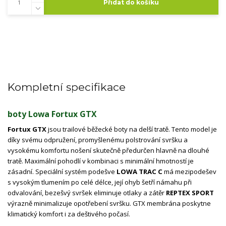
Přidat do košíku
Kompletní specifikace
boty Lowa Fortux GTX
Fortux GTX
jsou trailové běžecké boty na delší tratě. Tento model je
díky svému odpružení, promyšlenému polstrování svršku a
vysokému komfortu nošení skutečně předurčen hlavně na dlouhé
tratě. Maximální pohodlí v kombinaci s minimální hmotností je
zásadní. Speciální systém podešve
LOWA TRAC C
má mezipodešev
s vysokým tlumením po celé délce, její ohyb šetří námahu při
odvalování, bezešvý svršek eliminuje otlaky a zátěr
REPTEX SPORT
výrazně minimalizuje opotřebení svršku. GTX membrána poskytne
klimatický komfort i za deštivého počasí.