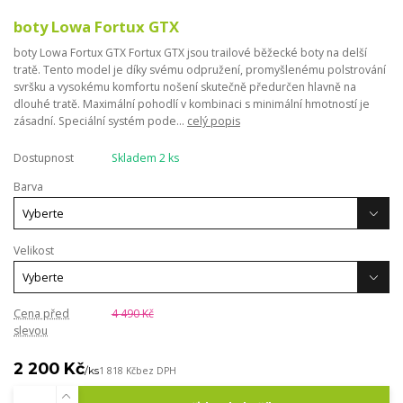
boty Lowa Fortux GTX
boty Lowa Fortux GTX Fortux GTX jsou trailové běžecké boty na delší
tratě. Tento model je díky svému odpružení, promyšlenému polstrování
svršku a vysokému komfortu nošení skutečně předurčen hlavně na
dlouhé tratě. Maximální pohodlí v kombinaci s minimální hmotností je
zásadní. Speciální systém pode...
celý popis
Dostupnost
Skladem 2 ks
Barva
Velikost
Cena před
4 490 Kč
slevou
2 200 Kč
/
ks
1 818 Kč
bez DPH