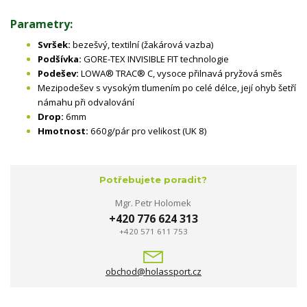
Parametry:
Svršek:
bezešvý, textilní (žakárová vazba)
Podšívka:
GORE-TEX INVISIBLE FIT technologie
Podešev:
LOWA® TRAC® C, vysoce přilnavá pryžová směs
Mezipodešev s vysokým tlumením po celé délce, její ohyb šetří
námahu při odvalování
Drop:
6mm
Hmotnost:
660g/pár pro velikost (UK 8)
Potřebujete poradit?
Mgr. Petr Holomek
+420 776 624 313
+420 571 611 753
obchod@holassport.cz