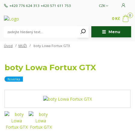
+420 776 624 313
+420 571 611 753
CZK
0
0 Kč
Menu
Úvod
MUŽI
boty Lowa Fortux GTX
boty Lowa Fortux GTX
Novinka